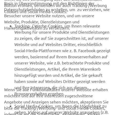
Basis in Übereinstimmung mit den Richtlinien der
Button erteilen, verwenden wir auch Tracking-/Werbung
UNTERNEHMEN
Datenschutzbehörden zu erstellen, um zu verstehen, wie
Cookies und Social Media-Cookies:
Besucher unsere Website nutzen, und um unsere
Website, Produkte, Dienstleistungen und
B2B
Tracking- / Werbe-Cookies, um Ihnen relevante
Marketingaktivitäten zu verbessern.
Werbung für unsere Produkte und Dienstleistungen
MEHR VON YAMAHA
zu zeigen, die auf Sie zugeschnitten ist, auf unserer
Website und auf Websites Dritter, einschließlich
Social-Media-Plattformen wie z. B. Facebook gezeigt
SUPPORT
werden, basierend auf Ihrem Browserverhalten auf
unserer Website, wie z.B. betrachtete Produkte und
Dienstleistungen, Artikel, die Ihrem Warenkorb
NEWSLETTER
hinzugefügt wurden und Artikel, die Sie gekauft
Erfahre als Erster von den neuesten Angeboten,
haben sowie auf Websites Dritter gezeigt werden
Sonderveranstaltungen, Neuerscheinungen und vielem mehr.
und Ihre Interessen, die sich aus diesem
Wenn Sie alle Funktionalitäten unserer Website erhalten
Browserverhalten ergeben.
möchten und auf Ihre Interessen zugeschnittene
Angebote und Anzeigen sehen möchten, akzeptieren Sie
Social Media-Cookies, um Ihnen die Möglichkeit zu
bitte die Tracking-/Werbung- und Social Media-Cookies,
ABONNIEREN
geben, Videos auf unserer Website anzusehen (z.B.
indem Sie auf die Schaltfläche „Akzeptieren“ klicken.