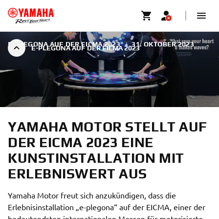
E-PLEGONA AUF DER EICMA 2023
|
31. OKTOBER 2023
E-PLEGONA AUF DER EICMA 2023
YAMAHA MOTOR STELLT AUF
DER EICMA 2023 EINE
KUNSTINSTALLATION MIT
ERLEBNISWERT AUS
Yamaha Motor freut sich anzukündigen, dass die
Erlebnisinstallation „e-plegona“ auf der EICMA, einer der
bedeutendsten internationalen Messen für motorisierte