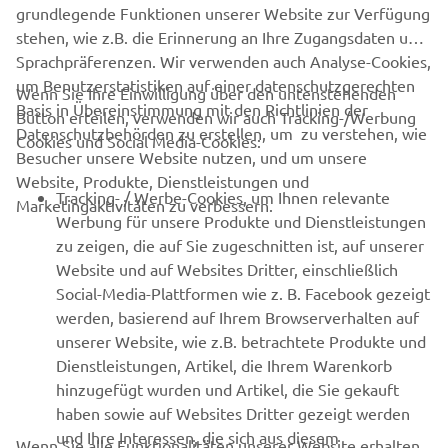
grundlegende Funktionen unserer Website zur Verfügung
stehen, wie z.B. die Erinnerung an Ihre Zugangsdaten und
Sprachpräferenzen. Wir verwenden auch Analyse-Cookies,
um Benutzerstatistiken auf einer datenschutzgerechten
Wenn Sie Ihre Einwilligung über den untenstehenden
Basis in Übereinstimmung mit den Richtlinien der
Button erteilen, verwenden wir auch Tracking-/Werbung
UNTERNEHMEN
Datenschutzbehörden zu erstellen, um zu verstehen, wie
Cookies und Social Media-Cookies:
Besucher unsere Website nutzen, und um unsere
Website, Produkte, Dienstleistungen und
B2B
Tracking- / Werbe-Cookies, um Ihnen relevante
Marketingaktivitäten zu verbessern.
Werbung für unsere Produkte und Dienstleistungen
MEHR VON YAMAHA
zu zeigen, die auf Sie zugeschnitten ist, auf unserer
Website und auf Websites Dritter, einschließlich
Social-Media-Plattformen wie z. B. Facebook gezeigt
SUPPORT
werden, basierend auf Ihrem Browserverhalten auf
unserer Website, wie z.B. betrachtete Produkte und
Dienstleistungen, Artikel, die Ihrem Warenkorb
NEWSLETTER
hinzugefügt wurden und Artikel, die Sie gekauft
Erfahre als Erster von den neuesten Angeboten,
haben sowie auf Websites Dritter gezeigt werden
Sonderveranstaltungen, Neuerscheinungen und vielem mehr.
und Ihre Interessen, die sich aus diesem
Wenn Sie alle Funktionalitäten unserer Website erhalten