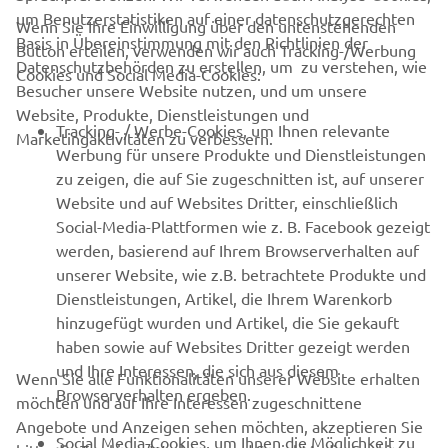
um Benutzerstatistiken auf einer datenschutzgerechten
Wenn Sie Ihre Einwilligung über den untenstehenden
Basis in Übereinstimmung mit den Richtlinien der
Button erteilen, verwenden wir auch Tracking-/Werbung
UNTERNEHMEN
Datenschutzbehörden zu erstellen, um zu verstehen, wie
Cookies und Social Media-Cookies:
Besucher unsere Website nutzen, und um unsere
Website, Produkte, Dienstleistungen und
B2B
Tracking- / Werbe-Cookies, um Ihnen relevante
Marketingaktivitäten zu verbessern.
Werbung für unsere Produkte und Dienstleistungen
MEHR VON YAMAHA
zu zeigen, die auf Sie zugeschnitten ist, auf unserer
Website und auf Websites Dritter, einschließlich
Social-Media-Plattformen wie z. B. Facebook gezeigt
SUPPORT
werden, basierend auf Ihrem Browserverhalten auf
unserer Website, wie z.B. betrachtete Produkte und
Dienstleistungen, Artikel, die Ihrem Warenkorb
NEWSLETTER
hinzugefügt wurden und Artikel, die Sie gekauft
Erfahre als Erster von den neuesten Angeboten,
haben sowie auf Websites Dritter gezeigt werden
Sonderveranstaltungen, Neuerscheinungen und vielem mehr.
und Ihre Interessen, die sich aus diesem
Wenn Sie alle Funktionalitäten unserer Website erhalten
Browserverhalten ergeben.
möchten und auf Ihre Interessen zugeschnittene
Angebote und Anzeigen sehen möchten, akzeptieren Sie
Social Media-Cookies, um Ihnen die Möglichkeit zu