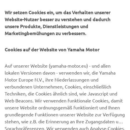
DIE GEWINNER STEHEN
Wir setzen Cookies ein, um das Verhalten unserer
FEST!
Website-Nutzer besser zu verstehen und dadurch
unsere Produkte, Dienstleistungen und
MOTORRAD
Marketingbemühungen zu verbessern.
Weitere Infos erhältst Du auf der
online
Webseite
.
Cookies auf der Website von Yamaha Motor
Auf unserer Website (yamaha-motor.eu) - und allen
JETZT BEWERBEN
lokalen Versionen davon - verwenden wir, die Yamaha
Motor Europe N.V., ihre Niederlassungen und
verbundenen Unternehmen, Cookies, einschließlich
Techniken, die Cookies ähnlich sind, wie Javascript und
Web Beacons. Wir verwenden funktionale Cookies, damit
unsere Website ordnungsgemäß funktioniert und Ihnen
grundlegende Funktionen unserer Website zur Verfügung
stehen, wie z.B. die Erinnerung an Ihre Zugangsdaten und
Sprachpräferenzen. Wir verwenden auch Analyse-Cookies,