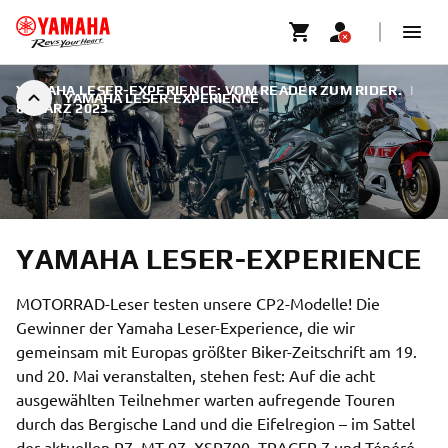
YAMAHA LESER-EXPERIENCE: VOM READER ZUM RIDER.
|
YAMAHA LESER-EXPERIENCE
8. MÄRZ 2023
YAMAHA LESER-EXPERIENCE
MOTORRAD-Leser testen unsere CP2-Modelle! Die
Gewinner der Yamaha Leser-Experience, die wir
gemeinsam mit Europas größter Biker-Zeitschrift am 19.
und 20. Mai veranstalten, stehen fest: Auf die acht
ausgewählten Teilnehmer warten aufregende Touren
durch das Bergische Land und die Eifelregion – im Sattel
der aktuellen R7, MT-07, XSR700, TRACER 7 und Ténéré