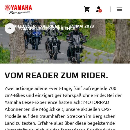
YAMAHA LESER-EXPERIENCE
|
24. MAI 2023
YAMAHA LESER-EXPERIENCE
VOM READER ZUM RIDER.
Zwei actiongeladene Event-Tage, fünf aufregende 700
cm³-Bikes und einzigartiger Fahrspaß ohne Ende: Bei der
Yamaha Leser-Experience hatten acht MOTORRAD
Abonnenten die Möglichkeit, unsere aktuellen CP2-
Modelle auf den traumhaften Strecken im Bergischen
Land zu testen. Erfahre alles über diese begeisternde
Veranstaltung, zieh dir das fantastische Feedback der