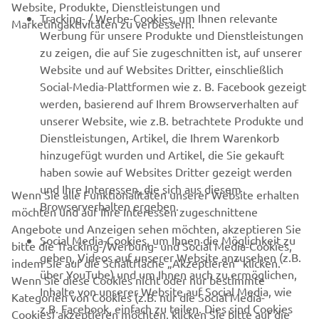
Website, Produkte, Dienstleistungen und
B2B
Tracking- / Werbe-Cookies, um Ihnen relevante
Marketingaktivitäten zu verbessern.
Werbung für unsere Produkte und Dienstleistungen
MEHR VON YAMAHA
zu zeigen, die auf Sie zugeschnitten ist, auf unserer
Website und auf Websites Dritter, einschließlich
Social-Media-Plattformen wie z. B. Facebook gezeigt
SUPPORT
werden, basierend auf Ihrem Browserverhalten auf
unserer Website, wie z.B. betrachtete Produkte und
Dienstleistungen, Artikel, die Ihrem Warenkorb
NEWSLETTER
hinzugefügt wurden und Artikel, die Sie gekauft
Erfahre als Erster von den neuesten Angeboten,
haben sowie auf Websites Dritter gezeigt werden
Sonderveranstaltungen, Neuerscheinungen und vielem mehr.
und Ihre Interessen, die sich aus diesem
Wenn Sie alle Funktionalitäten unserer Website erhalten
Browserverhalten ergeben.
möchten und auf Ihre Interessen zugeschnittene
Angebote und Anzeigen sehen möchten, akzeptieren Sie
Social Media-Cookies, um Ihnen die Möglichkeit zu
bitte die Tracking-/Werbung- und Social Media-Cookies,
ABONNIEREN
geben, Videos auf unserer Website anzusehen (z.B.
indem Sie auf die Schaltfläche „Akzeptieren“ klicken.
über YouTube) und um Ihnen auch zu ermöglichen,
Wenn Sie diese Cookies nicht oder nur bestimmte
Inhalte von unserer Website auf Social Media, wie
Lesen Sie unsere Datenschutzrichtlinie, um zu erfahren, wie wir
Kategorien von Cookies (z.B. nur die Social Media-
z.B. Facebook, einfach zu teilen. Dies sind Cookies
Ihre persönlichen Daten verarbeiten:
Datenschutzerklärung
Cookies) akzeptieren möchten, klicken Sie bitte auf die