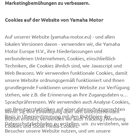
Marketingbemühungen zu verbessern.
Cookies auf der Website von Yamaha Motor
Auf unserer Website (yamaha-motor.eu) - und allen
lokalen Versionen davon - verwenden wir, die Yamaha
Motor Europe N.V., ihre Niederlassungen und
verbundenen Unternehmen, Cookies, einschließlich
Techniken, die Cookies ähnlich sind, wie Javascript und
Web Beacons. Wir verwenden funktionale Cookies, damit
unsere Website ordnungsgemäß funktioniert und Ihnen
grundlegende Funktionen unserer Website zur Verfügung
1
/
2
stehen, wie z.B. die Erinnerung an Ihre Zugangsdaten und
Sprachpräferenzen. Wir verwenden auch Analyse-Cookies,
um Benutzerstatistiken auf einer datenschutzgerechten
Wenn Sie Ihre Einwilligung über den untenstehenden
Basis in Übereinstimmung mit den Richtlinien der
Button erteilen, verwenden wir auch Tracking-/Werbung
UNTERNEHMEN
Datenschutzbehörden zu erstellen, um zu verstehen, wie
Cookies und Social Media-Cookies:
Besucher unsere Website nutzen, und um unsere