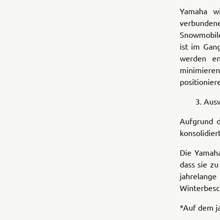
Yamaha wi
verbundene
Snowmobile
ist im Gan
werden en
minimiere
positionier
3. Auswir
Aufgrund d
konsolidier
Die Yamaha
dass sie zu
jahrelan
Winterbesc
*Auf dem ja