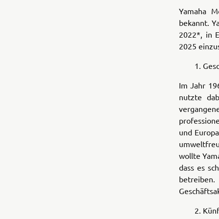
Yamaha Mo
bekannt. Y
2022*, in 
2025 einzus
1. Geschi
Im Jahr 19
nutzte dab
vergangene
profession
und Europas
umweltfreu
wollte Yam
dass es sc
betreiben.
Geschäftsa
2. Künfti