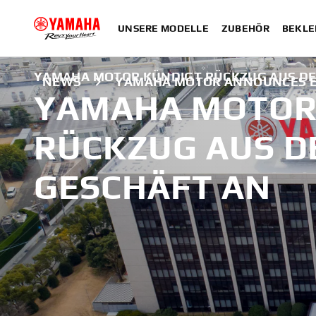
UNSERE MODELLE
ZUBEHÖR
BEKLE
YAMAHA MOTOR KÜNDIGT RÜCKZUG AUS D
NEWS
YAMAHA MOTOR ANNOUNCES E
YAMAHA MOTOR
RÜCKZUG AUS D
GESCHÄFT AN