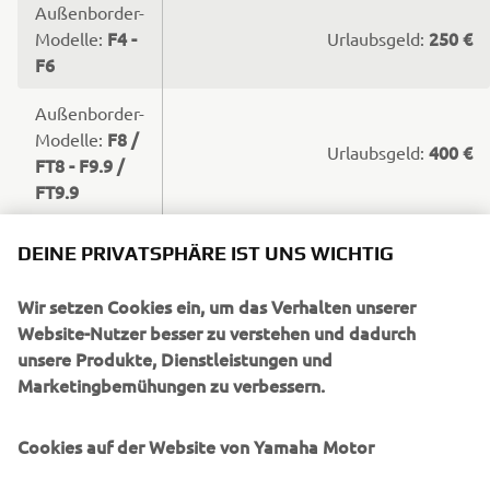
Außenborder-
F4 -
250 €
Modelle:
Urlaubsgeld:
F6
Außenborder-
F8 /
Modelle:
400 €
Urlaubsgeld:
FT8 - F9.9 /
FT9.9
Außenborder-
550 €
Urlaubsgeld:
DEINE PRIVATSPHÄRE IST UNS WICHTIG
F15
Modell:
Wir setzen Cookies ein, um das Verhalten unserer
Website-Nutzer besser zu verstehen und dadurch
unsere Produkte, Dienstleistungen und
Marketingbemühungen zu verbessern.
JETZT BEI DEINEM YAMAHA
MARINE PARTNER!
Cookies auf der Website von Yamaha Motor
Zeit für eine Welle der Begeisterung:
Unser Urlaubsgeld