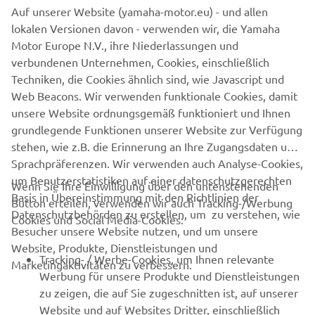
bis
PLUS Mega-Deal startet ab sofort und läuft
Auf unserer Website (yamaha-motor.eu) - und allen
einschließlich 30. Juni
bei allen teilnehmenden Yamaha
lokalen Versionen davon - verwenden wir, die Yamaha
Marine Partnern. Gleich losschippern und abschöpfen!
Motor Europe N.V., ihre Niederlassungen und
verbundenen Unternehmen, Cookies, einschließlich
Techniken, die Cookies ähnlich sind, wie Javascript und
Web Beacons. Wir verwenden funktionale Cookies, damit
YAMAHA MARINE PARTNER FINDEN
unsere Website ordnungsgemäß funktioniert und Ihnen
grundlegende Funktionen unserer Website zur Verfügung
stehen, wie z.B. die Erinnerung an Ihre Zugangsdaten und
Sprachpräferenzen. Wir verwenden auch Analyse-Cookies,
um Benutzerstatistiken auf einer datenschutzgerechten
Wenn Sie Ihre Einwilligung über den untenstehenden
Basis in Übereinstimmung mit den Richtlinien der
Button erteilen, verwenden wir auch Tracking-/Werbung
UNTERNEHMEN
Datenschutzbehörden zu erstellen, um zu verstehen, wie
Cookies und Social Media-Cookies:
Besucher unsere Website nutzen, und um unsere
Website, Produkte, Dienstleistungen und
B2B
Tracking- / Werbe-Cookies, um Ihnen relevante
Marketingaktivitäten zu verbessern.
Werbung für unsere Produkte und Dienstleistungen
MEHR VON YAMAHA
zu zeigen, die auf Sie zugeschnitten ist, auf unserer
Website und auf Websites Dritter, einschließlich