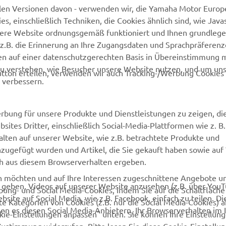
len Versionen davon - verwenden wir, die Yamaha Motor Europe
 einschließlich Techniken, die Cookies ähnlich sind, wie Java
sere Website ordnungsgemäß funktioniert und Ihnen grundleg
MEHR VON YAMAHA
SUPPORT
z.B. die Erinnerung an Ihre Zugangsdaten und Sprachpräferenz
en auf einer datenschutzgerechten Basis in Übereinstimmung 
Newsletter
Kontakt aufnehmen
zu verstehen, wie Besucher unsere Website nutzen, und um un
tton erteilen, verwenden wir auch Tracking-/Werbung Cookies 
MyYamaha
Webshop Support
 verbessern.
Yamaha Music
Ersatzteilkatalog
rbung für unsere Produkte und Dienstleistungen zu zeigen, die
Yamaha Racing
Wartungstermin anfragen
sites Dritter, einschließlich Social-Media-Plattformen wie z. B
Yamaha Motor Global
Yamaha Partner finden
lten auf unserer Website, wie z.B. betrachtete Produkte und
nzugefügt wurden und Artikel, die Sie gekauft haben sowie auf
Media Portal
Entsorgung von
ich aus diesem Browserverhalten ergeben.
Altbatterien
Mobile Apps
en möchten und auf Ihre Interessen zugeschnittene Angebote 
u geben, Videos auf unserer Website anzusehen (z.B. über You
Händler werden
bung- und Social Media-Cookies, indem Sie auf die Schaltfläch
site auf Social Media, wie z.B. Facebook, einfach zu teilen. Di
e Kategorien von Cookies (z.B. nur die Social Media-Cookies) 
en es diesen Social Media-Anbietern, Ihr Browserverhalten im 
ookie-Einstellungen anpassen" unten. Sie können Ihre Einstellun
Zustimmung widerrufen. Bitte lesen Sie diese Cookie-Einstell