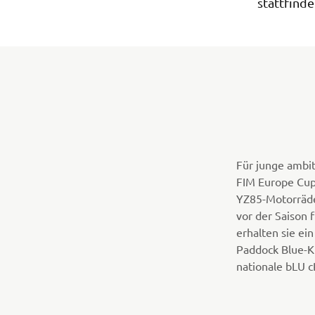
stattfinde
Für junge ambi
FIM Europe Cup
YZ85-Motorräde
vor der Saison
erhalten sie ei
Paddock Blue-K
nationale bLU 