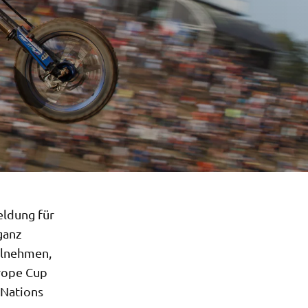
eldung für
ganz
eilnehmen,
rope Cup
 Nations