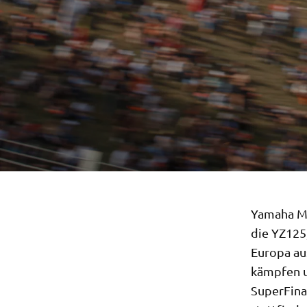
Yamaha Mo
die YZ125
Europa aus
kämpfen u
SuperFina