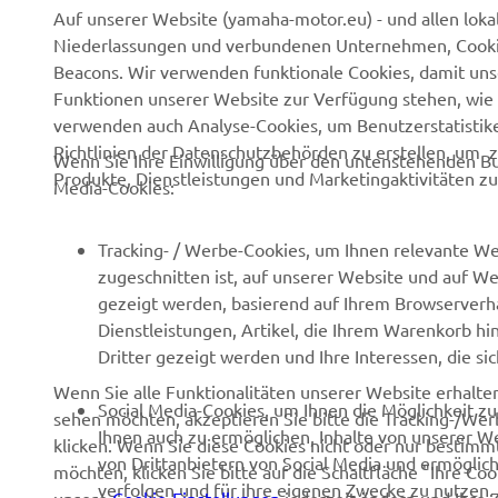
Auf unserer Website (yamaha-motor.eu) - und allen loka
Niederlassungen und verbundenen Unternehmen, Cookies,
Beacons. Wir verwenden funktionale Cookies, damit un
UNTERNEHMEN
B2B
Funktionen unserer Website zur Verfügung stehen, wie 
verwenden auch Analyse-Cookies, um Benutzerstatistik
Über uns
NEO's Delivery
Richtlinien der Datenschutzbehörden zu erstellen, um 
Wenn Sie Ihre Einwilligung über den untenstehenden Bu
Newsmeldungen
eBike Antriebe
Produkte, Dienstleistungen und Marketingaktivitäten zu
Media-Cookies:
Veranstaltungen
Behörden und Polizei
Tracking- / Werbe-Cookies, um Ihnen relevante We
Presse
Golfplätze
zugeschnitten ist, auf unserer Website und auf Web
Prospekte
Ersthelfer
gezeigt werden, basierend auf Ihrem Browserverha
Dienstleistungen, Artikel, die Ihrem Warenkorb hi
Karriere
Robotics
Dritter gezeigt werden und Ihre Interessen, die s
Impressum
Partnerschaften
Wenn Sie alle Funktionalitäten unserer Website erhalt
Social Media-Cookies, um Ihnen die Möglichkeit z
Menschenrechtsrichtlinie
Technische Informationen
sehen möchten, akzeptieren Sie bitte die Tracking-/Wer
Ihnen auch zu ermöglichen, Inhalte von unserer Web
für Unabhängige
klicken. Wenn Sie diese Cookies nicht oder nur bestimmt
Grundlegende
von Drittanbietern von Social Media und ermöglich
Handelsbetriebe
möchten, klicken Sie bitte auf die Schaltfläche "Ihre C
Nachhaltigkeitsrichtlinie
verfolgen und für ihre eigenen Zwecke zu nutzen.
unsere
Cookie-Einstellungen
jederzeit ändern und Ihre 