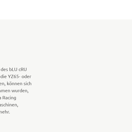
n des bLU cRU
 die YZ65- oder
en, können sich
ommen wurden,
a Racing
aschinen,
mehr.