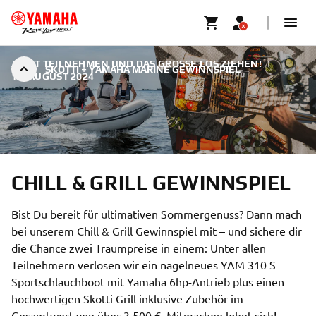
JETZT TEILNEHMEN UND DAS GROSSE LOS ZIEHEN!
|
SKOTTI + YAMAHA MARINE GEWINNSPIEL
15. AUGUST 2024
CHILL & GRILL GEWINNSPIEL
Bist Du bereit für ultimativen Sommergenuss? Dann mach
bei unserem Chill & Grill Gewinnspiel mit – und sichere dir
die Chance zwei Traumpreise in einem: Unter allen
Teilnehmern verlosen wir ein nagelneues YAM 310 S
Sportschlauchboot mit Yamaha 6hp-Antrieb plus einen
hochwertigen Skotti Grill inklusive Zubehör im
Gesamtwert von über 3.500 €. Mitmachen lohnt sich!