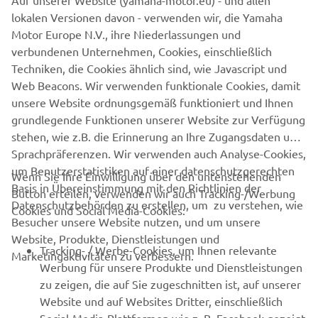
Auf unserer Website (yamaha-motor.eu) - und allen
Entspricht der europäischen
lokalen Versionen davon - verwenden wir, die Yamaha
Straßenzulassungsverordnung
Motor Europe N.V., ihre Niederlassungen und
verbundenen Unternehmen, Cookies, einschließlich
Techniken, die Cookies ähnlich sind, wie Javascript und
Web Beacons. Wir verwenden funktionale Cookies, damit
UMQ ENTDECKEN
unsere Website ordnungsgemäß funktioniert und Ihnen
grundlegende Funktionen unserer Website zur Verfügung
stehen, wie z.B. die Erinnerung an Ihre Zugangsdaten und
Sprachpräferenzen. Wir verwenden auch Analyse-Cookies,
um Benutzerstatistiken auf einer datenschutzgerechten
Wenn Sie Ihre Einwilligung über den untenstehenden
Basis in Übereinstimmung mit den Richtlinien der
Button erteilen, verwenden wir auch Tracking-/Werbung
UNTERNEHMEN
Datenschutzbehörden zu erstellen, um zu verstehen, wie
Cookies und Social Media-Cookies:
Besucher unsere Website nutzen, und um unsere
Website, Produkte, Dienstleistungen und
B2B
Tracking- / Werbe-Cookies, um Ihnen relevante
Marketingaktivitäten zu verbessern.
Werbung für unsere Produkte und Dienstleistungen
MEHR VON YAMAHA
zu zeigen, die auf Sie zugeschnitten ist, auf unserer
Website und auf Websites Dritter, einschließlich