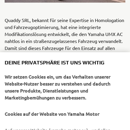
Quaddy SRL, bekannt für seine Expertise in Homologation
und Fahrzeugoptimierung, hat eine integrierte
Modifikationslösung entwickelt, die den Yamaha UMX AC
nahtlos in ein straßenzugelassenes Fahrzeug verwandelt.
Damit sind dieses Fahrzeuge für den Einsatz auf allen
öffentlichen Straßen in ganz Europa, für unterschiedliche
Bereiche wie Camping, Parks, Resorts, Industrie, Stadien,
DEINE PRIVATSPHÄRE IST UNS WICHTIG
auf dem Bauernhof, Messegeländen oder Baustellen
geeignet.
Wir setzen Cookies ein, um das Verhalten unserer
Website-Nutzer besser zu verstehen und dadurch
Die besonderen Merkmale des UMQ sind:
unsere Produkte, Dienstleistungen und
Marketingbemühungen zu verbessern.
Breite 22-Zoll-Reifen mit Offroad-Profil für mehr
Bodenfreiheit und Traktion.
Starke Reflektor-LED-Beleuchtung
Cookies auf der Website von Yamaha Motor
Vorbereitet für die Erweiterung einer hochwertigen
Kabine mit Frontscheibe inkl. Zubehör