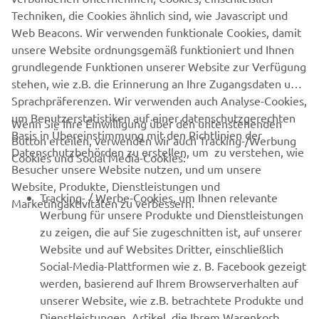
Techniken, die Cookies ähnlich sind, wie Javascript und
Referenz: Offizielle Website der PGA Show
Web Beacons. Wir verwenden funktionale Cookies, damit
-
https://www.pgashow.com/
unsere Website ordnungsgemäß funktioniert und Ihnen
grundlegende Funktionen unserer Website zur Verfügung
stehen, wie z.B. die Erinnerung an Ihre Zugangsdaten und
Sprachpräferenzen. Wir verwenden auch Analyse-Cookies,
um Benutzerstatistiken auf einer datenschutzgerechten
Wenn Sie Ihre Einwilligung über den untenstehenden
Basis in Übereinstimmung mit den Richtlinien der
Button erteilen, verwenden wir auch Tracking-/Werbung
UNTERNEHMEN
Datenschutzbehörden zu erstellen, um zu verstehen, wie
Cookies und Social Media-Cookies:
Besucher unsere Website nutzen, und um unsere
Website, Produkte, Dienstleistungen und
B2B
Tracking- / Werbe-Cookies, um Ihnen relevante
Marketingaktivitäten zu verbessern.
Werbung für unsere Produkte und Dienstleistungen
MEHR VON YAMAHA
zu zeigen, die auf Sie zugeschnitten ist, auf unserer
Website und auf Websites Dritter, einschließlich
Social-Media-Plattformen wie z. B. Facebook gezeigt
SUPPORT
werden, basierend auf Ihrem Browserverhalten auf
unserer Website, wie z.B. betrachtete Produkte und
Dienstleistungen, Artikel, die Ihrem Warenkorb