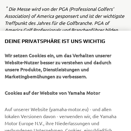
＊
Die Messe wird von der PGA (Professional Golfers'
Association) of America gesponsert und ist der wichtigste
Treffpunkt des Jahres für die Golfbranche. PGA of
America Golf Professionals und Branchenführer bilden
eine dynamische, internationale Gemeinschaft, um sich zu
DEINE PRIVATSPHÄRE IST UNS WICHTIG
vernetzen und die neuesten Produkte, Programme und
Ideen zu testen, um Innovationen zu inspirieren,
Wir setzen Cookies ein, um das Verhalten unserer
Lösungen zu entwickeln und das Geschäft und die
Website-Nutzer besser zu verstehen und dadurch
Leidenschaft für das Spiel zu fördern. Die Veranstaltung
unsere Produkte, Dienstleistungen und
findet jedes Jahr im Januar statt und ist nicht für die
Marketingbemühungen zu verbessern.
Öffentlichkeit zugänglich. Dieses Jahr können sich die
Fachbesucher vom 24. bis 26. Januar informieren.
Cookies auf der Website von Yamaha Motor
Auf unserer Website (yamaha-motor.eu) - und allen
NÄCHSTE
lokalen Versionen davon - verwenden wir, die Yamaha
1
/
3
Motor Europe N.V., ihre Niederlassungen und
verbundenen Unternehmen, Cookies, einschließlich