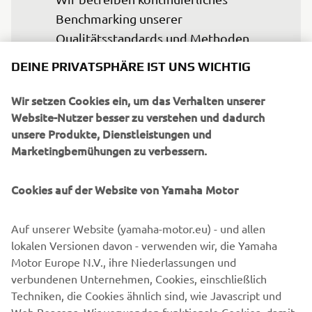
Benchmarking unserer 
Qualitätsstandards und Methoden 
gegenüber dem Mutterwerk in Iwata, 
DEINE PRIVATSPHÄRE IST UNS WICHTIG
um gleichwertige Qualitätsniveaus zu 
erreichen. Wir glauben, dass unser Werk 
Wir setzen Cookies ein, um das Verhalten unserer
in Europa für Yamaha im Bereich E-
Website-Nutzer besser zu verstehen und dadurch
unsere Produkte, Dienstleistungen und
Mobilität ein entscheidender Faktor 
Marketingbemühungen zu verbessern.
sein wird, um die Forderung nach einer 
CO2-neutralen lokalen Fertigung zu 
Cookies auf der Website von Yamaha Motor
erfüllen. Heute, nach 100 Jahren 
Motobécane und MBK, sind wir sehr 
Auf unserer Website (yamaha-motor.eu) - und allen
stolz darauf, vollständiger Bestandteil 
lokalen Versionen davon - verwenden wir, die Yamaha
der Yamaha Familie und Yamaha 
Motor Europe N.V., ihre Niederlassungen und
Mitarbeiter zu sein.
verbundenen Unternehmen, Cookies, einschließlich
Techniken, die Cookies ähnlich sind, wie Javascript und
— Patrice Maciejewski, Präsident, Yamaha 