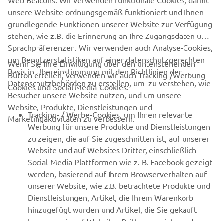
Web Beacons. Wir verwenden funktionale Cookies, damit
Motor Manufacturing Europe S.A.S.
unsere Website ordnungsgemäß funktioniert und Ihnen
grundlegende Funktionen unserer Website zur Verfügung
stehen, wie z.B. die Erinnerung an Ihre Zugangsdaten und
Sprachpräferenzen. Wir verwenden auch Analyse-Cookies,
um Benutzerstatistiken auf einer datenschutzgerechten
Wenn Sie Ihre Einwilligung über den untenstehenden
Basis in Übereinstimmung mit den Richtlinien der
Button erteilen, verwenden wir auch Tracking-/Werbung
UNTERNEHMEN
Datenschutzbehörden zu erstellen, um zu verstehen, wie
Cookies und Social Media-Cookies:
Besucher unsere Website nutzen, und um unsere
Website, Produkte, Dienstleistungen und
B2B
Tracking- / Werbe-Cookies, um Ihnen relevante
Marketingaktivitäten zu verbessern.
Werbung für unsere Produkte und Dienstleistungen
MEHR VON YAMAHA
zu zeigen, die auf Sie zugeschnitten ist, auf unserer
Website und auf Websites Dritter, einschließlich
Social-Media-Plattformen wie z. B. Facebook gezeigt
SUPPORT
werden, basierend auf Ihrem Browserverhalten auf
unserer Website, wie z.B. betrachtete Produkte und
Dienstleistungen, Artikel, die Ihrem Warenkorb
NEWSLETTER
hinzugefügt wurden und Artikel, die Sie gekauft
Erfahre als Erster von den neuesten Angeboten,