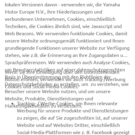
lokalen Versionen davon - verwenden wir, die Yamaha
ENTDECKEN
Motor Europe N.V., ihre Niederlassungen und
verbundenen Unternehmen, Cookies, einschließlich
Techniken, die Cookies ähnlich sind, wie Javascript und
Web Beacons. Wir verwenden funktionale Cookies, damit
JETZT ENTDECKEN
unsere Website ordnungsgemäß funktioniert und Ihnen
grundlegende Funktionen unserer Website zur Verfügung
stehen, wie z.B. die Erinnerung an Ihre Zugangsdaten und
Sprachpräferenzen. Wir verwenden auch Analyse-Cookies,
um Benutzerstatistiken auf einer datenschutzgerechten
Wenn Sie Ihre Einwilligung über den untenstehenden
Basis in Übereinstimmung mit den Richtlinien der
Button erteilen, verwenden wir auch Tracking-/Werbung
UNTERNEHMEN
Datenschutzbehörden zu erstellen, um zu verstehen, wie
Cookies und Social Media-Cookies:
Besucher unsere Website nutzen, und um unsere
Website, Produkte, Dienstleistungen und
B2B
Tracking- / Werbe-Cookies, um Ihnen relevante
Marketingaktivitäten zu verbessern.
Werbung für unsere Produkte und Dienstleistungen
MEHR VON YAMAHA
zu zeigen, die auf Sie zugeschnitten ist, auf unserer
Website und auf Websites Dritter, einschließlich
Social-Media-Plattformen wie z. B. Facebook gezeigt
SUPPORT