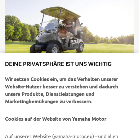
DEINE PRIVATSPHÄRE IST UNS WICHTIG
Wir setzen Cookies ein, um das Verhalten unserer
Dank des kraftvollen 3,3-kW-Motors und der
Website-Nutzer besser zu verstehen und dadurch
leistungsstarken Roypow® LFP-Batterie werden selbst
unsere Produkte, Dienstleistungen und
lange, hügelige Kurse zum Kinderspiel. Der extrem
Marketingbemühungen zu verbessern.
geräumige und bequeme Innenraum sorgt für ein
ultrasanftes Fahrgefühl. Und in Verbindung mit dem
Cookies auf der Website von Yamaha Motor
fortschrittlichen YamaTrack® Golfplatz-Management-
System kann man jeden Parcours an seine persönlichen
Spielbedürfnisse anpassen.
Auf unserer Website (yamaha-motor.eu) - und allen