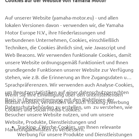
zu sein, mit dem man Geschäfte machen kann.“
Gemeinsam sind Finnmaster und Yamaha in der Lage,
Auf unserer Website (yamaha-motor.eu) - und allen
ihren Kunden weltweit einen unvergleichlichen Mehrwert
lokalen Versionen davon - verwenden wir, die Yamaha
zu bieten und ihr gemeinsames Engagement für
Motor Europe N.V., ihre Niederlassungen und
Innovation, Qualität und Wachstum in der Marineindustrie
verbundenen Unternehmen, Cookies, einschließlich
zu verstärken.
Techniken, die Cookies ähnlich sind, wie Javascript und
Web Beacons. Wir verwenden funktionale Cookies, damit
FINDE DEIN PASSENDES BOOT
unsere Website ordnungsgemäß funktioniert und Ihnen
grundlegende Funktionen unserer Website zur Verfügung
stehen, wie z.B. die Erinnerung an Ihre Zugangsdaten und
Sprachpräferenzen. Wir verwenden auch Analyse-Cookies,
um Benutzerstatistiken auf einer datenschutzgerechten
Wenn Sie Ihre Einwilligung über den untenstehenden
Basis in Übereinstimmung mit den Richtlinien der
Button erteilen, verwenden wir auch Tracking-/Werbung
UNTERNEHMEN
Datenschutzbehörden zu erstellen, um zu verstehen, wie
Cookies und Social Media-Cookies:
Besucher unsere Website nutzen, und um unsere
Website, Produkte, Dienstleistungen und
B2B
Tracking- / Werbe-Cookies, um Ihnen relevante
Marketingaktivitäten zu verbessern.
Werbung für unsere Produkte und Dienstleistungen