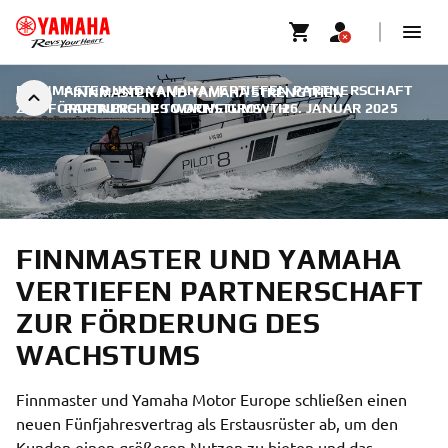
FINNMASTER UND YAMAHA VERTIEFEN PARTNERSCHAFT
FINNMASTER AND YAMAHA STRENGTHEN
ZUR FÖRDERUNG DES WACHSTUMS
PARTNERSHIP TO DRIVE GROWTH
|
26. JANUAR 2025
FINNMASTER UND YAMAHA
VERTIEFEN PARTNERSCHAFT
ZUR FÖRDERUNG DES
WACHSTUMS
Finnmaster und Yamaha Motor Europe schließen einen
neuen Fünfjahresvertrag als Erstausrüster ab, um den
Kunden einen größeren Nutzen zu bieten und das