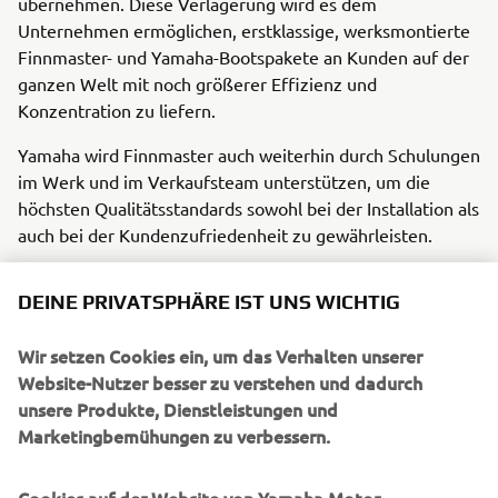
übernehmen. Diese Verlagerung wird es dem
Unternehmen ermöglichen, erstklassige, werksmontierte
Finnmaster- und Yamaha-Bootspakete an Kunden auf der
ganzen Welt mit noch größerer Effizienz und
Konzentration zu liefern.
Yamaha wird Finnmaster auch weiterhin durch Schulungen
im Werk und im Verkaufsteam unterstützen, um die
höchsten Qualitätsstandards sowohl bei der Installation als
auch bei der Kundenzufriedenheit zu gewährleisten.
Fabrice Lacoume, Marine Director bei Yamaha Motor
DEINE PRIVATSPHÄRE IST UNS WICHTIG
Europe, teilte seine Begeisterung über die erweiterte
Partnerschaft:
Wir setzen Cookies ein, um das Verhalten unserer
„Wir freuen uns, unsere Zusammenarbeit auf die nächste
Website-Nutzer besser zu verstehen und dadurch
Stufe zu heben und werden das Finnmaster-Team
unsere Produkte, Dienstleistungen und
weiterhin unterstützen, um unser gemeinsames Geschäft
Marketingbemühungen zu verbessern.
auszubauen. Dieser neue Schritt steht im Einklang mit
Yamahas langfristiger OEM-Strategie, der beste Partner
Cookies auf der Website von Yamaha Motor