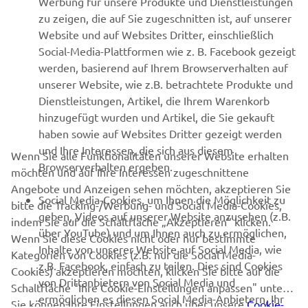
Werbung für unsere Produkte und Dienstleistungen
MEHR VON YAMAHA
zu zeigen, die auf Sie zugeschnitten ist, auf unserer
Website und auf Websites Dritter, einschließlich
Social-Media-Plattformen wie z. B. Facebook gezeigt
SUPPORT
werden, basierend auf Ihrem Browserverhalten auf
unserer Website, wie z.B. betrachtete Produkte und
Dienstleistungen, Artikel, die Ihrem Warenkorb
NEWSLETTER
hinzugefügt wurden und Artikel, die Sie gekauft
Erfahre als Erster von den neuesten Angeboten,
haben sowie auf Websites Dritter gezeigt werden
Sonderveranstaltungen, Neuerscheinungen und vielem mehr.
und Ihre Interessen, die sich aus diesem
Wenn Sie alle Funktionalitäten unserer Website erhalten
Browserverhalten ergeben.
möchten und auf Ihre Interessen zugeschnittene
Angebote und Anzeigen sehen möchten, akzeptieren Sie
Social Media-Cookies, um Ihnen die Möglichkeit zu
bitte die Tracking-/Werbung- und Social Media-Cookies,
ABONNIEREN
geben, Videos auf unserer Website anzusehen (z.B.
indem Sie auf die Schaltfläche „Akzeptieren“ klicken.
über YouTube) und um Ihnen auch zu ermöglichen,
Wenn Sie diese Cookies nicht oder nur bestimmte
Inhalte von unserer Website auf Social Media, wie
Lesen Sie unsere Datenschutzrichtlinie, um zu erfahren, wie wir
Kategorien von Cookies (z.B. nur die Social Media-
z.B. Facebook, einfach zu teilen. Dies sind Cookies
Ihre persönlichen Daten verarbeiten:
Datenschutzerklärung
Cookies) akzeptieren möchten, klicken Sie bitte auf die
von Drittanbietern von Social Media und
Schaltfläche "Ihre Cookie-Einstellungen anpassen" unten.
ermöglichen es diesen Social Media-Anbietern, Ihr
Sie können Ihre Einstellungen auch über unsere
Germany (German)
Cookie-