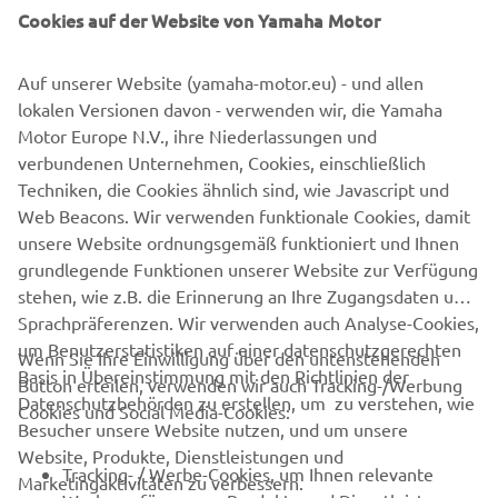
Cookies auf der Website von Yamaha Motor
Auf unserer Website (yamaha-motor.eu) - und allen
lokalen Versionen davon - verwenden wir, die Yamaha
Motor Europe N.V., ihre Niederlassungen und
verbundenen Unternehmen, Cookies, einschließlich
Techniken, die Cookies ähnlich sind, wie Javascript und
Web Beacons. Wir verwenden funktionale Cookies, damit
JETZT ENTDECKEN!
unsere Website ordnungsgemäß funktioniert und Ihnen
grundlegende Funktionen unserer Website zur Verfügung
stehen, wie z.B. die Erinnerung an Ihre Zugangsdaten und
Sprachpräferenzen. Wir verwenden auch Analyse-Cookies,
um Benutzerstatistiken auf einer datenschutzgerechten
Wenn Sie Ihre Einwilligung über den untenstehenden
Basis in Übereinstimmung mit den Richtlinien der
Button erteilen, verwenden wir auch Tracking-/Werbung
UNTERNEHMEN
Datenschutzbehörden zu erstellen, um zu verstehen, wie
Cookies und Social Media-Cookies:
Besucher unsere Website nutzen, und um unsere
Website, Produkte, Dienstleistungen und
B2B
Tracking- / Werbe-Cookies, um Ihnen relevante
Marketingaktivitäten zu verbessern.