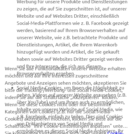
Werbung für unsere Produkte und Dienstleistungen
zu zeigen, die auf Sie zugeschnitten ist, auf unserer
Website und auf Websites Dritter, einschließlich
Social-Media-Plattformen wie z. B. Facebook gezeigt
werden, basierend auf Ihrem Browserverhalten auf
unserer Website, wie z.B. betrachtete Produkte und
Dienstleistungen, Artikel, die Ihrem Warenkorb
hinzugefügt wurden und Artikel, die Sie gekauft
haben sowie auf Websites Dritter gezeigt werden
und Ihre Interessen, die sich aus diesem
Wenn Sie alle Funktionalitäten unserer Website erhalten
Browserverhalten ergeben.
möchten und auf Ihre Interessen zugeschnittene
Angebote und Anzeigen sehen möchten, akzeptieren Sie
Social Media-Cookies, um Ihnen die Möglichkeit zu
bitte die Tracking-/Werbung- und Social Media-Cookies,
geben, Videos auf unserer Website anzusehen (z.B.
indem Sie auf die Schaltfläche „Akzeptieren“ klicken.
über YouTube) und um Ihnen auch zu ermöglichen,
Wenn Sie diese Cookies nicht oder nur bestimmte
Inhalte von unserer Website auf Social Media, wie
Kategorien von Cookies (z.B. nur die Social Media-
z.B. Facebook, einfach zu teilen. Dies sind Cookies
Cookies) akzeptieren möchten, klicken Sie bitte auf die
von Drittanbietern von Social Media und
Schaltfläche "Ihre Cookie-Einstellungen anpassen" unten.
ermöglichen es diesen Social Media-Anbietern, Ihr
Sie können Ihre Einstellungen auch über unsere
Cookie-