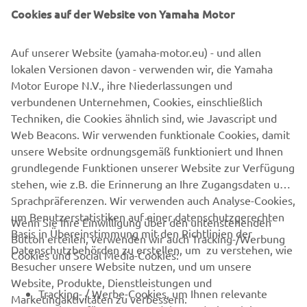
Cookies auf der Website von Yamaha Motor
Auf unserer Website (yamaha-motor.eu) - und allen
lokalen Versionen davon - verwenden wir, die Yamaha
Motor Europe N.V., ihre Niederlassungen und
verbundenen Unternehmen, Cookies, einschließlich
Techniken, die Cookies ähnlich sind, wie Javascript und
Web Beacons. Wir verwenden funktionale Cookies, damit
unsere Website ordnungsgemäß funktioniert und Ihnen
grundlegende Funktionen unserer Website zur Verfügung
stehen, wie z.B. die Erinnerung an Ihre Zugangsdaten und
Sprachpräferenzen. Wir verwenden auch Analyse-Cookies,
um Benutzerstatistiken auf einer datenschutzgerechten
Wenn Sie Ihre Einwilligung über den untenstehenden
Basis in Übereinstimmung mit den Richtlinien der
Button erteilen, verwenden wir auch Tracking-/Werbung
Datenschutzbehörden zu erstellen, um zu verstehen, wie
Cookies und Social Media-Cookies:
Besucher unsere Website nutzen, und um unsere
Website, Produkte, Dienstleistungen und
Tracking- / Werbe-Cookies, um Ihnen relevante
Marketingaktivitäten zu verbessern.