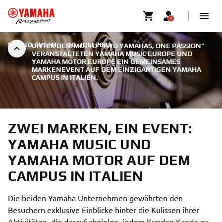
BRAND EVENT
|
10. JULI 2025
UNTER DEM MOTTO “TWO YAMAHAS, ONE PASSION”
VERANSTALTETEN YAMAHA MUSIC EUROPE UND
YAMAHA MOTOR EUROPE EIN GEMEINSAMES
MARKENEVENT AUF DEM EINZIGARTIGEN YAMAHA
CAMPUS IN ITALIEN.
ZWEI MARKEN, EIN EVENT:
YAMAHA MUSIC UND
YAMAHA MOTOR AUF DEM
CAMPUS IN ITALIEN
Die beiden Yamaha Unternehmen gewährten den
Besuchern exklusive Einblicke hinter die Kulissen ihrer
Aktivitäten, die darauf abzielen, jedem Kunden Kando zu