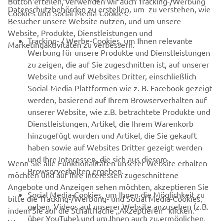
Button erteilen, verwenden wir auch Tracking-/Werbung
UNTERNEHMEN
Datenschutzbehörden zu erstellen, um zu verstehen, wie
Cookies und Social Media-Cookies:
Besucher unsere Website nutzen, und um unsere
Website, Produkte, Dienstleistungen und
B2B
Tracking- / Werbe-Cookies, um Ihnen relevante
Marketingaktivitäten zu verbessern.
Werbung für unsere Produkte und Dienstleistungen
MEHR VON YAMAHA
zu zeigen, die auf Sie zugeschnitten ist, auf unserer
Website und auf Websites Dritter, einschließlich
Social-Media-Plattformen wie z. B. Facebook gezeigt
SUPPORT
werden, basierend auf Ihrem Browserverhalten auf
unserer Website, wie z.B. betrachtete Produkte und
Dienstleistungen, Artikel, die Ihrem Warenkorb
NEWSLETTER
hinzugefügt wurden und Artikel, die Sie gekauft
Erfahre als Erster von den neuesten Angeboten,
haben sowie auf Websites Dritter gezeigt werden
Sonderveranstaltungen, Neuerscheinungen und vielem mehr.
und Ihre Interessen, die sich aus diesem
Wenn Sie alle Funktionalitäten unserer Website erhalten
Browserverhalten ergeben.
möchten und auf Ihre Interessen zugeschnittene
Angebote und Anzeigen sehen möchten, akzeptieren Sie
Social Media-Cookies, um Ihnen die Möglichkeit zu
bitte die Tracking-/Werbung- und Social Media-Cookies,
ABONNIEREN
geben, Videos auf unserer Website anzusehen (z.B.
indem Sie auf die Schaltfläche „Akzeptieren“ klicken.
über YouTube) und um Ihnen auch zu ermöglichen,