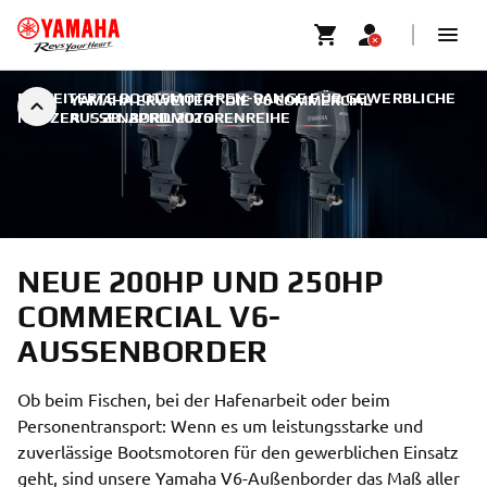
ERWEITERTE BOOTSMOTOREN-RANGE FÜR GEWERBLICHE
YAMAHA ERWEITERT DIE V6 COMMERCIAL
NUTZER
AUSSENBORDMOTORENREIHE
|
28. APRIL 2026
NEUE 200HP UND 250HP
COMMERCIAL V6-
AUSSENBORDER
Ob beim Fischen, bei der Hafenarbeit oder beim
Personentransport: Wenn es um leistungsstarke und
zuverlässige Bootsmotoren für den gewerblichen Einsatz
geht, sind unsere Yamaha V6-Außenborder das Maß aller