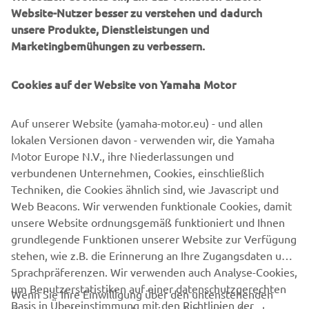
Website-Nutzer besser zu verstehen und dadurch
die Arbeit weniger ermüdend macht. Und die
unsere Produkte, Dienstleistungen und
Kompatibilität mit den digitalen Yamaha Systemen
Marketingbemühungen zu verbessern.
einschließlich Helm Master® EX ermöglicht flexible
Installations- und Steuerungskonfigurationen.
Cookies auf der Website von Yamaha Motor
Außerdem zeichnet sich die komplette Range durch hohe
Langlebigkeit, Korrosionsbeständigkeit und
Auf unserer Website (yamaha-motor.eu) - und allen
Wartungsfreundlichkeit aus, sodass die Boote länger im
lokalen Versionen davon - verwenden wir, die Yamaha
Einsatz bleiben und Ausfallzeiten minimiert werden.
Motor Europe N.V., ihre Niederlassungen und
verbundenen Unternehmen, Cookies, einschließlich
Techniken, die Cookies ähnlich sind, wie Javascript und
Web Beacons. Wir verwenden funktionale Cookies, damit
COMMERCIAL V6-RANGE ENTDECKEN
unsere Website ordnungsgemäß funktioniert und Ihnen
grundlegende Funktionen unserer Website zur Verfügung
stehen, wie z.B. die Erinnerung an Ihre Zugangsdaten und
Sprachpräferenzen. Wir verwenden auch Analyse-Cookies,
um Benutzerstatistiken auf einer datenschutzgerechten
Wenn Sie Ihre Einwilligung über den untenstehenden
Basis in Übereinstimmung mit den Richtlinien der