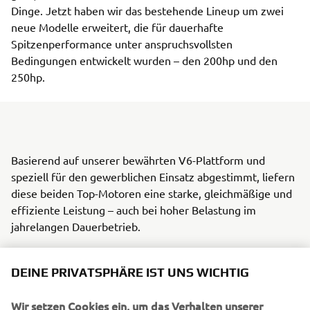
Dinge. Jetzt haben wir das bestehende Lineup um zwei
neue Modelle erweitert, die für dauerhafte
Spitzenperformance unter anspruchsvollsten
Bedingungen entwickelt wurden – den 200hp und den
250hp.
Basierend auf unserer bewährten V6-Plattform und
speziell für den gewerblichen Einsatz abgestimmt, liefern
diese beiden Top-Motoren eine starke, gleichmäßige und
effiziente Leistung – auch bei hoher Belastung im
jahrelangen Dauerbetrieb.
Wie alle Yamaha Commercial Außenborder sind auch die
DEINE PRIVATSPHÄRE IST UNS WICHTIG
neuen V6 200hp und V6 250hp Modelle serienmäßig mit
der Digital Electronic Control (DEC) ausgestattet, was eine
Wir setzen Cookies ein, um das Verhalten unserer
sanfte und präzise Gas- und Schaltreaktion ermöglicht und