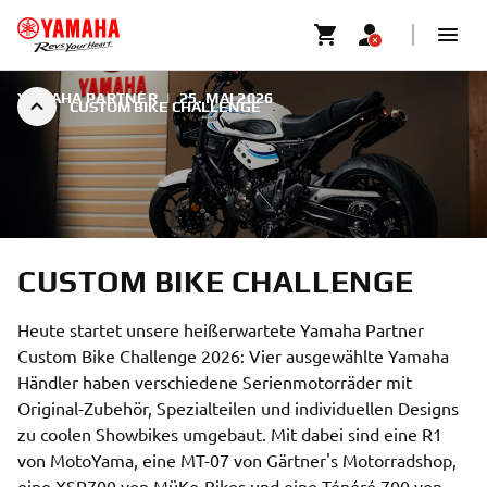
YAMAHA PARTNER
|
25. MAI 2026
CUSTOM BIKE CHALLENGE
CUSTOM BIKE CHALLENGE
Heute startet unsere heißerwartete Yamaha Partner
Custom Bike Challenge 2026: Vier ausgewählte Yamaha
Händler haben verschiedene Serienmotorräder mit
Original-Zubehör, Spezialteilen und individuellen Designs
zu coolen Showbikes umgebaut. Mit dabei sind eine R1
von MotoYama, eine MT-07 von Gärtner's Motorradshop,
eine XSR700 von MüKe-Bikes und eine Ténéré 700 von