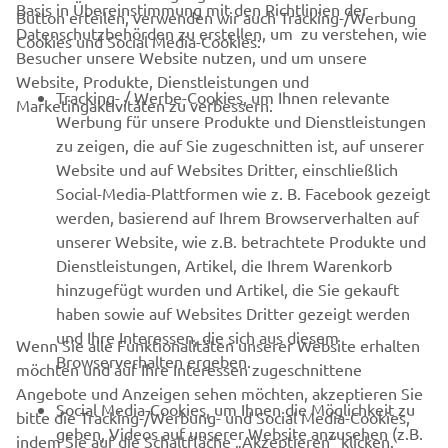
Basis in Übereinstimmung mit den Richtlinien der
Button erteilen, verwenden wir auch Tracking-/Werbung
UNTERNEHMEN
Datenschutzbehörden zu erstellen, um zu verstehen, wie
Cookies und Social Media-Cookies:
Besucher unsere Website nutzen, und um unsere
Website, Produkte, Dienstleistungen und
B2B
Tracking- / Werbe-Cookies, um Ihnen relevante
Marketingaktivitäten zu verbessern.
Werbung für unsere Produkte und Dienstleistungen
MEHR VON YAMAHA
zu zeigen, die auf Sie zugeschnitten ist, auf unserer
Website und auf Websites Dritter, einschließlich
Social-Media-Plattformen wie z. B. Facebook gezeigt
SUPPORT
werden, basierend auf Ihrem Browserverhalten auf
unserer Website, wie z.B. betrachtete Produkte und
Dienstleistungen, Artikel, die Ihrem Warenkorb
NEWSLETTER
hinzugefügt wurden und Artikel, die Sie gekauft
Erfahre als Erster von den neuesten Angeboten,
haben sowie auf Websites Dritter gezeigt werden
Sonderveranstaltungen, Neuerscheinungen und vielem mehr.
und Ihre Interessen, die sich aus diesem
Wenn Sie alle Funktionalitäten unserer Website erhalten
Browserverhalten ergeben.
möchten und auf Ihre Interessen zugeschnittene
Angebote und Anzeigen sehen möchten, akzeptieren Sie
Social Media-Cookies, um Ihnen die Möglichkeit zu
bitte die Tracking-/Werbung- und Social Media-Cookies,
ABONNIEREN
geben, Videos auf unserer Website anzusehen (z.B.
indem Sie auf die Schaltfläche „Akzeptieren“ klicken.