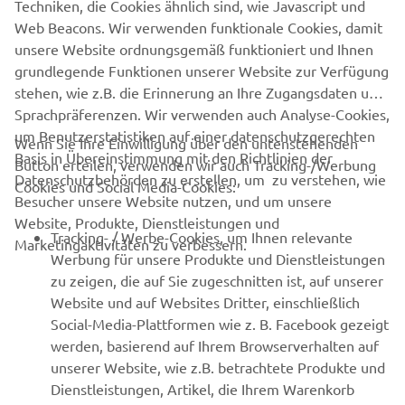
Techniken, die Cookies ähnlich sind, wie Javascript und
Web Beacons. Wir verwenden funktionale Cookies, damit
unsere Website ordnungsgemäß funktioniert und Ihnen
grundlegende Funktionen unserer Website zur Verfügung
ABONNIEREN
stehen, wie z.B. die Erinnerung an Ihre Zugangsdaten und
Sprachpräferenzen. Wir verwenden auch Analyse-Cookies,
Lesen Sie unsere Datenschutzrichtlinie, um zu erfahren, wie wir
um Benutzerstatistiken auf einer datenschutzgerechten
Ihre persönlichen Daten verarbeiten:
Datenschutzerklärung
Wenn Sie Ihre Einwilligung über den untenstehenden
Basis in Übereinstimmung mit den Richtlinien der
Button erteilen, verwenden wir auch Tracking-/Werbung
Datenschutzbehörden zu erstellen, um zu verstehen, wie
Cookies und Social Media-Cookies:
Germany (German)
Besucher unsere Website nutzen, und um unsere
Website, Produkte, Dienstleistungen und
Tracking- / Werbe-Cookies, um Ihnen relevante
Marketingaktivitäten zu verbessern.
Werbung für unsere Produkte und Dienstleistungen
zu zeigen, die auf Sie zugeschnitten ist, auf unserer
Website und auf Websites Dritter, einschließlich
© Copyright - 2026 Yamaha Motor Europe N.V. - All Rights
Social-Media-Plattformen wie z. B. Facebook gezeigt
Reserved
werden, basierend auf Ihrem Browserverhalten auf
unserer Website, wie z.B. betrachtete Produkte und
Datenschutzerklärung
Cookies
Rechtlicher Hinweis
Dienstleistungen, Artikel, die Ihrem Warenkorb
ER-LOCATOR