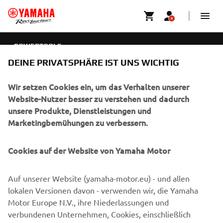
POWERTOOLS
DEINE PRIVATSPHÄRE IST UNS WICHTIG
UNTERNEHMEN
Wir setzen Cookies ein, um das Verhalten unserer
B2B
Website-Nutzer besser zu verstehen und dadurch
unsere Produkte, Dienstleistungen und
MEHR VON YAMAHA
Marketingbemühungen zu verbessern.
SUPPORT
Cookies auf der Website von Yamaha Motor
Auf unserer Website (yamaha-motor.eu) - und allen
NEWSLETTER
lokalen Versionen davon - verwenden wir, die Yamaha
Motor Europe N.V., ihre Niederlassungen und
Erfahre als Erster von den neuesten Angeboten,
Sonderveranstaltungen, Neuerscheinungen und vielem mehr.
verbundenen Unternehmen, Cookies, einschließlich