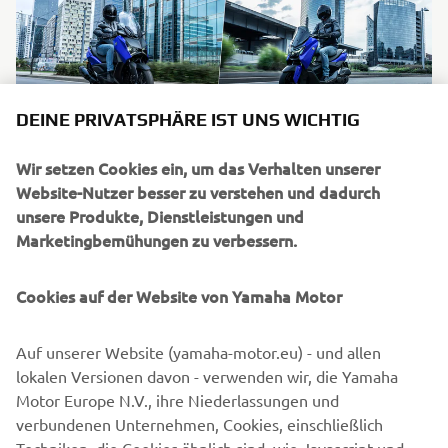
DEINE PRIVATSPHÄRE IST UNS WICHTIG
Wir setzen Cookies ein, um das Verhalten unserer
Website-Nutzer besser zu verstehen und dadurch
Angebot gültig ab 15-02-2026 bis 31-08-2026
unsere Produkte, Dienstleistungen und
Easy GO Roller Finanzierung
Marketingbemühungen zu verbessern.
Besser könnte das Jahr für dich als Rollerfan nicht starten!
Sichere dir jetzt dein Yamaha Wunschmodell zu
Cookies auf der Website von Yamaha Motor
attraktiven Konditionen – mit niedrigen
Finanzierungsraten ab 29 € im Monat. Ob Sport Scooter,
Urban Mobility-Roller oder Elektro-Roller: Du hast die
Auf unserer Website (yamaha-motor.eu) - und allen
Wahl. Frag noch heute dein Angebot an und mach dich
lokalen Versionen davon - verwenden wir, die Yamaha
bereit für Mega-Fahrspaß zum Mini-Tarif.
Motor Europe N.V., ihre Niederlassungen und
verbundenen Unternehmen, Cookies, einschließlich
Mehr dazu