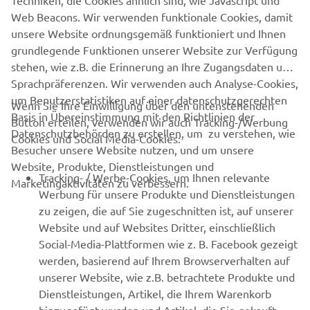
Techniken, die Cookies ähnlich sind, wie Javascript und
Web Beacons. Wir verwenden funktionale Cookies, damit
1
unsere Website ordnungsgemäß funktioniert und Ihnen
grundlegende Funktionen unserer Website zur Verfügung
Artikel pro Seite
6
stehen, wie z.B. die Erinnerung an Ihre Zugangsdaten und
Sprachpräferenzen. Wir verwenden auch Analyse-Cookies,
um Benutzerstatistiken auf einer datenschutzgerechten
Wenn Sie Ihre Einwilligung über den untenstehenden
Basis in Übereinstimmung mit den Richtlinien der
Button erteilen, verwenden wir auch Tracking-/Werbung
UNTERNEHMEN
Datenschutzbehörden zu erstellen, um zu verstehen, wie
Cookies und Social Media-Cookies:
Besucher unsere Website nutzen, und um unsere
Website, Produkte, Dienstleistungen und
B2B
Tracking- / Werbe-Cookies, um Ihnen relevante
Marketingaktivitäten zu verbessern.
Werbung für unsere Produkte und Dienstleistungen
MEHR VON YAMAHA
zu zeigen, die auf Sie zugeschnitten ist, auf unserer
Website und auf Websites Dritter, einschließlich
Social-Media-Plattformen wie z. B. Facebook gezeigt
SUPPORT
werden, basierend auf Ihrem Browserverhalten auf
unserer Website, wie z.B. betrachtete Produkte und
Dienstleistungen, Artikel, die Ihrem Warenkorb
NEWSLETTER