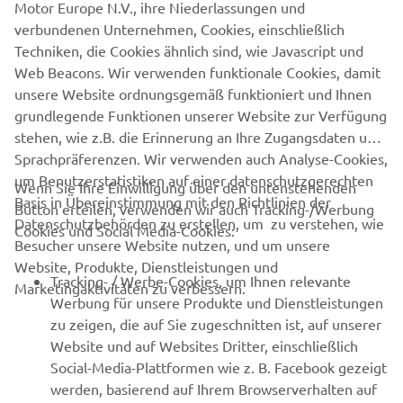
Motor Europe N.V., ihre Niederlassungen und
verbundenen Unternehmen, Cookies, einschließlich
Techniken, die Cookies ähnlich sind, wie Javascript und
Web Beacons. Wir verwenden funktionale Cookies, damit
unsere Website ordnungsgemäß funktioniert und Ihnen
grundlegende Funktionen unserer Website zur Verfügung
stehen, wie z.B. die Erinnerung an Ihre Zugangsdaten und
Sprachpräferenzen. Wir verwenden auch Analyse-Cookies,
um Benutzerstatistiken auf einer datenschutzgerechten
Wenn Sie Ihre Einwilligung über den untenstehenden
Basis in Übereinstimmung mit den Richtlinien der
Button erteilen, verwenden wir auch Tracking-/Werbung
Datenschutzbehörden zu erstellen, um zu verstehen, wie
Cookies und Social Media-Cookies:
Besucher unsere Website nutzen, und um unsere
Website, Produkte, Dienstleistungen und
Tracking- / Werbe-Cookies, um Ihnen relevante
Marketingaktivitäten zu verbessern.
Werbung für unsere Produkte und Dienstleistungen
zu zeigen, die auf Sie zugeschnitten ist, auf unserer
Website und auf Websites Dritter, einschließlich
Social-Media-Plattformen wie z. B. Facebook gezeigt
werden, basierend auf Ihrem Browserverhalten auf