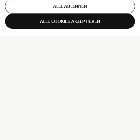
ALLE ABLEHNEN
ALLE COOKIES AKZEPTIEREN
ER-LOCATOR
UNTERNEHMEN
B2B