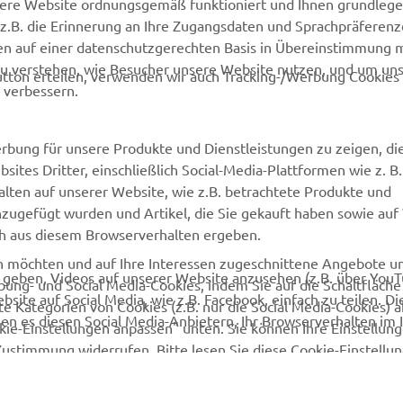
sere Website ordnungsgemäß funktioniert und Ihnen grundleg
MyYamaha
Webshop Support
z.B. die Erinnerung an Ihre Zugangsdaten und Sprachpräferenz
en auf einer datenschutzgerechten Basis in Übereinstimmung 
Yamaha Music
Ersatzteilkatalog
zu verstehen, wie Besucher unsere Website nutzen, und um un
tton erteilen, verwenden wir auch Tracking-/Werbung Cookies 
Yamaha Racing
Wartungstermin anfragen
 verbessern.
Yamaha Motor Global
Yamaha Partner finden
Media Portal
Entsorgung von
rbung für unsere Produkte und Dienstleistungen zu zeigen, die
Altbatterien
sites Dritter, einschließlich Social-Media-Plattformen wie z. B
Mobile Apps
lten auf unserer Website, wie z.B. betrachtete Produkte und
Händler werden
nzugefügt wurden und Artikel, die Sie gekauft haben sowie auf
ich aus diesem Browserverhalten ergeben.
en möchten und auf Ihre Interessen zugeschnittene Angebote 
u geben, Videos auf unserer Website anzusehen (z.B. über You
bung- und Social Media-Cookies, indem Sie auf die Schaltfläch
site auf Social Media, wie z.B. Facebook, einfach zu teilen. Di
e Kategorien von Cookies (z.B. nur die Social Media-Cookies) 
en es diesen Social Media-Anbietern, Ihr Browserverhalten im 
ookie-Einstellungen anpassen" unten. Sie können Ihre Einstellun
Zustimmung widerrufen. Bitte lesen Sie diese Cookie-Einstell
endung zu erfahren.
© Copyright - 2026 Yamaha Motor Europe N.V. - All Rights Reserved