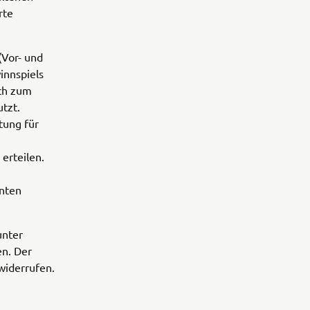
rte
(Vor- und
innspiels
ch zum
tzt.
tung für
erteilen.
nten
unter
n. Der
widerrufen.