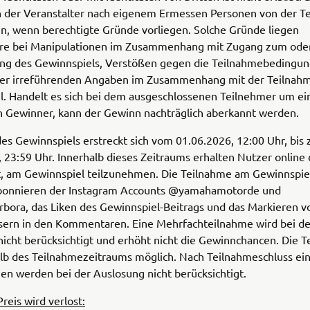
n der Veranstalter nach eigenem Ermessen Personen von der T
n, wenn berechtigte Gründe vorliegen. Solche Gründe liegen
re bei Manipulationen im Zusammenhang mit Zugang zum ode
ng des Gewinnspiels, Verstößen gegen die Teilnahmebedingu
der irreführenden Angaben im Zusammenhang mit der Teilnah
l. Handelt es sich bei dem ausgeschlossenen Teilnehmer um ei
n Gewinner, kann der Gewinn nachträglich aberkannt werden.
es Gewinnspiels erstreckt sich vom
01.06.2026, 12:00 Uhr, bis
 23:59 Uhr. Innerhalb dieses Zeitraums erhalten Nutzer online 
t, am Gewinnspiel teilzunehmen.
Die Teilnahme am Gewinnspiel
bonnieren der Instagram Accounts @yamahamotorde und
bora, das Liken des Gewinnspiel-Beitrags und das Markieren v
sern in den Kommentaren. Eine Mehrfachteilnahme wird bei de
icht berücksichtigt und erhöht nicht die Gewinnchancen. Die T
alb des Teilnahmezeitraums möglich.
Nach Teilnahmeschluss e
n werden bei der Auslosung nicht berücksichtigt.
reis wird verlost: