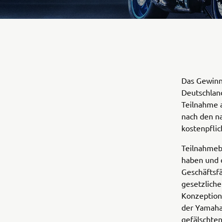
Das Gewinn
Deutschland
Teilnahme a
nach den n
kostenpfli
Teilnahmebe
haben und d
Geschäftsfä
gesetzliche
Konzeption
der Yamaha 
gefälschten