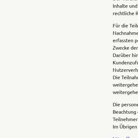
Inhalte un
rechtliche
Für die Tei
Nachnahme,
erfassten 
Zwecke der
Darüber hi
Kundenzufr
Nutzerverh
Die Teilna
weitergehe
weitergehe
Die person
Beachtung 
Teilnehmer 
Im Übrigen