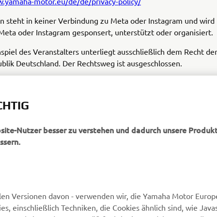
w.yamaha-motor.eu/de/de/privacy-policy/
n steht in keiner Verbindung zu Meta oder Instagram und wird 
eta oder Instagram gesponsert, unterstützt oder organisiert.
piel des Veranstalters unterliegt ausschließlich dem Recht de
blik Deutschland. Der Rechtsweg ist ausgeschlossen.
zelne dieser Gewinnspielbestimmungen ungültig sein oder werd
keit der übrigen Teilnahmebedingungen hiervon unberührt.
CHTIG
bsite-Nutzer besser zu verstehen und dadurch unsere Produkt
ssern.
MEHR VON YAMAHA
SUPPORT
len Versionen davon - verwenden wir, die Yamaha Motor Europe
 einschließlich Techniken, die Cookies ähnlich sind, wie Java
Newsletter
Kontakt aufnehmen