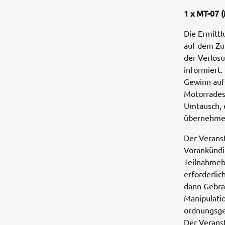
1 x MT-07 
Die Ermitt
auf dem Zu
der Verlos
informiert.
Gewinn auf
Motorrades
Umtausch, 
übernehmen
Der Veranst
Vorankündi
Teilnahmebe
erforderlic
dann Gebra
Manipulatio
ordnungsge
Der Veranst