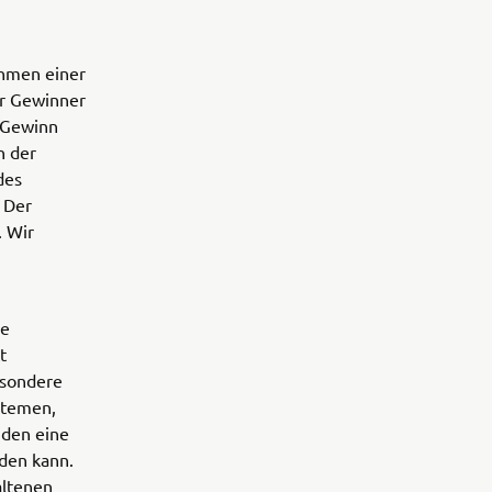
ahmen einer
er Gewinner
 Gewinn
n der
des
 Der
. Wir
ie
t
esondere
stemen,
nden eine
den kann.
altenen