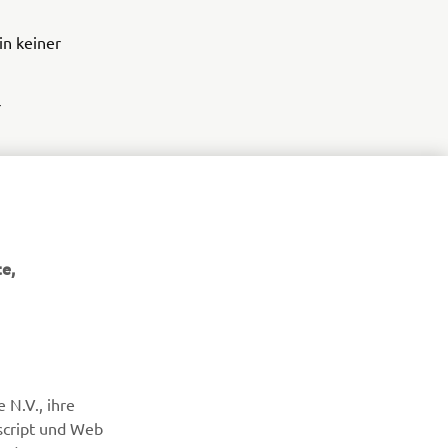
in keiner
r
en, bleibt
e,
NEWSLETTER
 N.V., ihre
Erfahre als Erster von den neuesten Angeboten,
script und Web
Sonderveranstaltungen, Neuerscheinungen und vielem mehr.