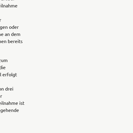
eilnahme
r
ngen oder
me an dem
nen bereits
 zum
die
 erfolgt
on drei
r
eilnahme ist
ingehende