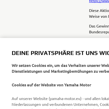
https://ww
Diese Aktio
Weise von M
Das Gewinns
Bundesrepu
Sollten ein
die Gültig
DEINE PRIVATSPHÄRE IST UNS WI
Wir setzen Cookies ein, um das Verhalten unserer We
Dienstleistungen und Marketingbemühungen zu verbe
Cookies auf der Website von Yamaha Motor
UNTERNEHMEN
B2B
Auf unserer Website (yamaha-motor.eu) - und allen loka
Niederlassungen und verbundenen Unternehmen, Cookies,
Über uns
NEO's Delivery