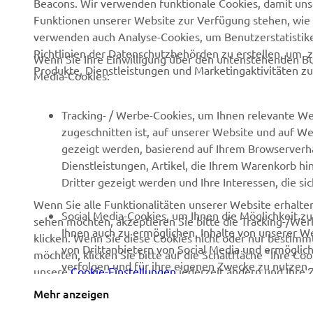
Beacons. Wir verwenden funktionale Cookies, damit un
Newsmeldungen
eBike Antriebe
Funktionen unserer Website zur Verfügung stehen, wie 
verwenden auch Analyse-Cookies, um Benutzerstatistik
Veranstaltungen
Behörden und Polizei
Richtlinien der Datenschutzbehörden zu erstellen, um 
Wenn Sie Ihre Einwilligung über den untenstehenden Bu
Presse
Golfplätze
Produkte, Dienstleistungen und Marketingaktivitäten zu
Media-Cookies:
Prospekte
Ersthelfer
Karriere
Robotics
Tracking- / Werbe-Cookies, um Ihnen relevante We
zugeschnitten ist, auf unserer Website und auf Web
Impressum
Partnerschaften
gezeigt werden, basierend auf Ihrem Browserverha
Menschenrechtsrichtlinie
Technische Informationen
Dienstleistungen, Artikel, die Ihrem Warenkorb hi
für Unabhängige
Dritter gezeigt werden und Ihre Interessen, die s
Grundlegende
Handelsbetriebe
Wenn Sie alle Funktionalitäten unserer Website erhalt
Nachhaltigkeitsrichtlinie
Social Media-Cookies, um Ihnen die Möglichkeit z
sehen möchten, akzeptieren Sie bitte die Tracking-/Wer
Yamalube
Whistleblower-Kanal
Ihnen auch zu ermöglichen, Inhalte von unserer Web
klicken. Wenn Sie diese Cookies nicht oder nur bestimmt
Sicherheitsdatenblatt
von Drittanbietern von Social Media und ermöglich
möchten, klicken Sie bitte auf die Schaltfläche "Ihre C
verfolgen und für ihre eigenen Zwecke zu nutzen.
unsere
Cookie-Einstellungen
jederzeit ändern und Ihre 
über die von uns verwendeten Cookies und deren Verw
Mehr anzeigen
Germany (German)