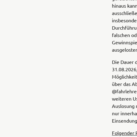
hinaus kan
ausschließe
insbesonde
Durchführu
falschen o
Gewinnspie
ausgeloste
Die Dauer d
31.08.2026,
Möglichkei
über das A
@fahrlehrer
weiteren U
Auslosung n
nur innerh
Einsendunge
Folgender P