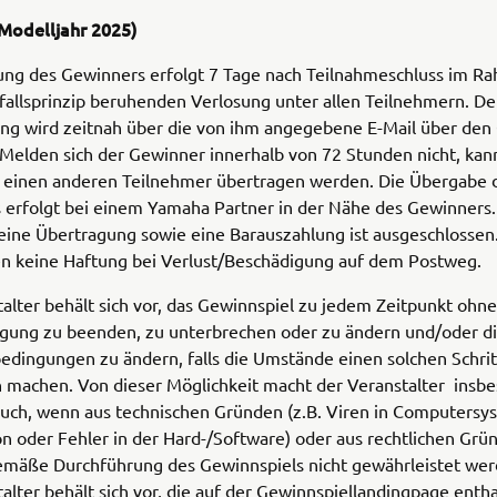
(Modelljahr 2025)
lung des Gewinners erfolgt 7 Tage nach Teilnahmeschluss im R
fallsprinzip beruhenden Verlosung unter allen Teilnehmern. D
ung wird zeitnah über die von ihm angegebene E-Mail über den
 Melden sich der Gewinner innerhalb von 72 Stunden nicht, kan
 einen anderen Teilnehmer übertragen werden. Die Übergabe 
 erfolgt bei einem Yamaha Partner in der Nähe des Gewinners.
eine Übertragung sowie eine Barauszahlung ist ausgeschlossen
 keine Haftung bei Verlust/Beschädigung auf dem Postweg.
alter behält sich vor, das Gewinnspiel zu jedem Zeitpunkt ohne
gung zu beenden, zu unterbrechen oder zu ändern und/oder d
dingungen zu ändern, falls die Umstände einen solchen Schrit
h machen. Von dieser Möglichkeit macht der Veranstalter insb
uch, wenn aus technischen Gründen (z.B. Viren in Computersy
n oder Fehler in der Hard-/Software) oder aus rechtlichen Grü
mäße Durchführung des Gewinnspiels nicht gewährleistet wer
alter behält sich vor, die auf der Gewinnspiellandingpage enth