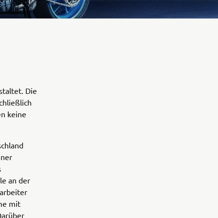
taltet. Die
chließlich
n keine
schland
iner
s
le an der
arbeiter
me mit
 Darüber