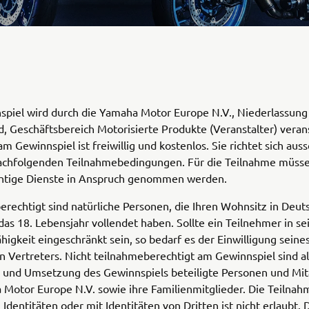
spiel wird durch die Yamaha Motor Europe N.V., Niederlassung
, Geschäftsbereich Motorisierte Produkte (Veranstalter) verans
m Gewinnspiel ist freiwillig und kostenlos. Sie richtet sich auss
achfolgenden Teilnahmebedingungen. Für die Teilnahme müsse
chtige Dienste in Anspruch genommen werden.
rechtigt sind natürliche Personen, die Ihren Wohnsitz in Deut
as 18. Lebensjahr vollendet haben. Sollte ein Teilnehmer in se
higkeit eingeschränkt sein, so bedarf es der Einwilligung seine
n Vertreters. Nicht teilnahmeberechtigt am Gewinnspiel sind al
 und Umsetzung des Gewinnspiels beteiligte Personen und Mit
Motor Europe N.V. sowie ihre Familienmitglieder. Die Teilnah
 Identitäten oder mit Identitäten von Dritten ist nicht erlaubt.