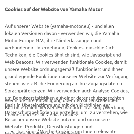
Instagram und wird in keiner Weise von Meta oder
Cookies auf der Website von Yamaha Motor
Instagram gesponsert, unterstützt oder organisiert.
Auf unserer Website (yamaha-motor.eu) - und allen
Das Gewinnspiel des Veranstalters unterliegt
lokalen Versionen davon - verwenden wir, die Yamaha
ausschließlich dem Recht der Bundesrepublik
Motor Europe N.V., ihre Niederlassungen und
Deutschland. Der Rechtsweg ist ausgeschlossen.
verbundenen Unternehmen, Cookies, einschließlich
Sollten einzelne dieser Gewinnspielbestimmungen
Techniken, die Cookies ähnlich sind, wie Javascript und
ungültig sein oder werden, bleibt die Gültigkeit der
Web Beacons. Wir verwenden funktionale Cookies, damit
übrigen Teilnahmebedingungen hiervon unberührt.
unsere Website ordnungsgemäß funktioniert und Ihnen
grundlegende Funktionen unserer Website zur Verfügung
stehen, wie z.B. die Erinnerung an Ihre Zugangsdaten und
Sprachpräferenzen. Wir verwenden auch Analyse-Cookies,
um Benutzerstatistiken auf einer datenschutzgerechten
Wenn Sie Ihre Einwilligung über den untenstehenden
Basis in Übereinstimmung mit den Richtlinien der
Button erteilen, verwenden wir auch Tracking-/Werbung
UNTERNEHMEN
Datenschutzbehörden zu erstellen, um zu verstehen, wie
Cookies und Social Media-Cookies:
Besucher unsere Website nutzen, und um unsere
Website, Produkte, Dienstleistungen und
B2B
Tracking- / Werbe-Cookies, um Ihnen relevante
Marketingaktivitäten zu verbessern.