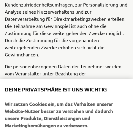
Kundenzufriedenheitsumfragen, zur Personalisierung und
Analyse seines Nutzerverhaltens und zur
Datenverarbeitung für Direktmarketingzwecken erteilen.
Die Teilnahme am Gewinnspiel ist auch ohne die
Zustimmung für diese weitergehenden Zwecke möglich.
Durch die Zustimmung für die vorgenannten
weitergehenden Zwecke erhöhen sich nicht die
Gewinnchancen.
Die personenbezogenen Daten der Teilnehmer werden
vom Veranstalter unter Beachtung der
datenschutzrechtlichen Bestimmungen genutzt und
erhoben. Der Teilnehmer kann diese Zustimmung
DEINE PRIVATSPHÄRE IST UNS WICHTIG
jederzeit durch Brief, Fax oder E-Mail widerrufen. Im
Übrigen verweisen wir auf unsere Datenschutzhinweise
Wir setzen Cookies ein, um das Verhalten unserer
unter
Website-Nutzer besser zu verstehen und dadurch
unsere Produkte, Dienstleistungen und
https://www.yamaha-motor.eu/de/de/privacy-policy/
Marketingbemühungen zu verbessern.
Diese Aktion steht in keiner Verbindung zu Meta oder