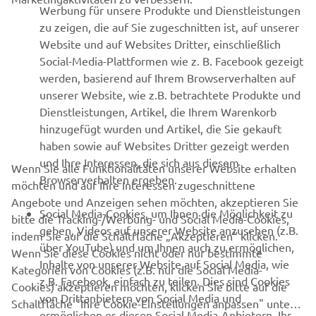
Werbung für unsere Produkte und Dienstleistungen
MEHR VON YAMAHA
zu zeigen, die auf Sie zugeschnitten ist, auf unserer
Website und auf Websites Dritter, einschließlich
Social-Media-Plattformen wie z. B. Facebook gezeigt
SUPPORT
werden, basierend auf Ihrem Browserverhalten auf
unserer Website, wie z.B. betrachtete Produkte und
Dienstleistungen, Artikel, die Ihrem Warenkorb
NEWSLETTER
hinzugefügt wurden und Artikel, die Sie gekauft
Erfahre als Erster von den neuesten Angeboten,
haben sowie auf Websites Dritter gezeigt werden
Sonderveranstaltungen, Neuerscheinungen und vielem mehr.
und Ihre Interessen, die sich aus diesem
Wenn Sie alle Funktionalitäten unserer Website erhalten
Browserverhalten ergeben.
möchten und auf Ihre Interessen zugeschnittene
Angebote und Anzeigen sehen möchten, akzeptieren Sie
Social Media-Cookies, um Ihnen die Möglichkeit zu
bitte die Tracking-/Werbung- und Social Media-Cookies,
ABONNIEREN
geben, Videos auf unserer Website anzusehen (z.B.
indem Sie auf die Schaltfläche „Akzeptieren“ klicken.
über YouTube) und um Ihnen auch zu ermöglichen,
Wenn Sie diese Cookies nicht oder nur bestimmte
Inhalte von unserer Website auf Social Media, wie
Lesen Sie unsere Datenschutzrichtlinie, um zu erfahren, wie wir
Kategorien von Cookies (z.B. nur die Social Media-
z.B. Facebook, einfach zu teilen. Dies sind Cookies
Ihre persönlichen Daten verarbeiten:
Datenschutzerklärung
Cookies) akzeptieren möchten, klicken Sie bitte auf die
von Drittanbietern von Social Media und
Schaltfläche "Ihre Cookie-Einstellungen anpassen" unten.
ermöglichen es diesen Social Media-Anbietern, Ihr