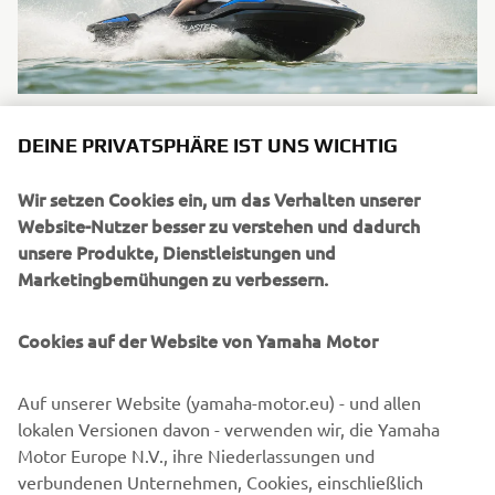
Angebot gültig ab 28-02-2026
DEINE PRIVATSPHÄRE IST UNS WICHTIG
JetBlaster® 2025 Super Sale
Du stehst auf actiongeladenen Fahrspaß und bist bereit
Wir setzen Cookies ein, um das Verhalten unserer
fürs nächste Thrill-Level? Dann solltest Du dir dieses Top-
Website-Nutzer besser zu verstehen und dadurch
Angebot nicht entgehen lassen: Wenn Du dich jetzt für
unsere Produkte, Dienstleistungen und
unser fantastisches JetBlaster® 2025 Vorjahresmodell
Marketingbemühungen zu verbessern.
entscheidest, sicherst du dir eine attraktive
Registrierungsprämie von 500€, die direkt vom Kaufpreis
Cookies auf der Website von Yamaha Motor
abgezogen wird. Worauf wartest Du noch? Hol dir am
besten noch heute dein ultimatives Fun-Tool und starte
mit der perfekten Mischung aus Performance, Komfort
Auf unserer Website (yamaha-motor.eu) - und allen
und Style in die neue Saison. Ab sofort bei deinem
lokalen Versionen davon - verwenden wir, die Yamaha
Yamaha Marine Partner und nur, solange der Vorrat reicht!
Motor Europe N.V., ihre Niederlassungen und
verbundenen Unternehmen, Cookies, einschließlich
Mehr dazu