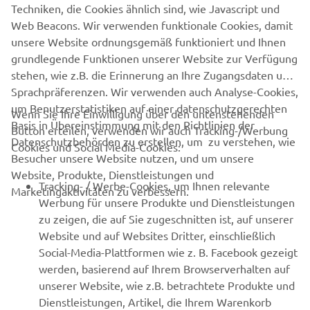
Techniken, die Cookies ähnlich sind, wie Javascript und
Web Beacons. Wir verwenden funktionale Cookies, damit
1
unsere Website ordnungsgemäß funktioniert und Ihnen
grundlegende Funktionen unserer Website zur Verfügung
Artikel pro Seite
6
stehen, wie z.B. die Erinnerung an Ihre Zugangsdaten und
Sprachpräferenzen. Wir verwenden auch Analyse-Cookies,
um Benutzerstatistiken auf einer datenschutzgerechten
Wenn Sie Ihre Einwilligung über den untenstehenden
Basis in Übereinstimmung mit den Richtlinien der
Button erteilen, verwenden wir auch Tracking-/Werbung
UNTERNEHMEN
Datenschutzbehörden zu erstellen, um zu verstehen, wie
Cookies und Social Media-Cookies:
Besucher unsere Website nutzen, und um unsere
Website, Produkte, Dienstleistungen und
B2B
Tracking- / Werbe-Cookies, um Ihnen relevante
Marketingaktivitäten zu verbessern.
Werbung für unsere Produkte und Dienstleistungen
MEHR VON YAMAHA
zu zeigen, die auf Sie zugeschnitten ist, auf unserer
Website und auf Websites Dritter, einschließlich
Social-Media-Plattformen wie z. B. Facebook gezeigt
SUPPORT
werden, basierend auf Ihrem Browserverhalten auf
unserer Website, wie z.B. betrachtete Produkte und
Dienstleistungen, Artikel, die Ihrem Warenkorb
NEWSLETTER