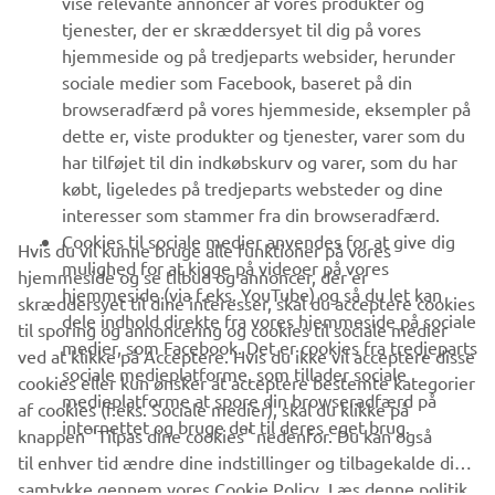
vise relevante annoncer af vores produkter og
MERE YAMAHA
tjenester, der er skræddersyet til dig på vores
hjemmeside og på tredjeparts websider, herunder
sociale medier som Facebook, baseret på din
SUPPORT
browseradfærd på vores hjemmeside, eksempler på
dette er, viste produkter og tjenester, varer som du
har tilføjet til din indkøbskurv og varer, som du har
NYHEDSBREV
købt, ligeledes på tredjeparts websteder og dine
Vær den første til at få besked om de seneste tilbud, særlige
interesser som stammer fra din browseradfærd.
arrangementer, nye udgivelser og meget mere.
Cookies til sociale medier anvendes for at give dig
Hvis du vil kunne bruge alle funktioner på vores
mulighed for at kigge på videoer på vores
hjemmeside og se tilbud og annoncer, der er
hjemmeside (via f.eks. YouTube) og så du let kan
skræddersyet til dine interesser, skal du acceptere cookies
dele indhold direkte fra vores hjemmeside på sociale
til sporing og annoncering og cookies til sociale medier
TILMELD DIG
medier, som Facebook. Det er cookies fra tredjeparts
ved at klikke på Acceptere. Hvis du ikke vil acceptere disse
sociale medieplatforme, som tillader sociale
cookies eller kun ønsker at acceptere bestemte kategorier
medieplatforme at spore din browseradfærd på
Læs vores privatlivspolitik for at lære, hvordan vi behandler dine
af cookies (f.eks. Sociale medier), skal du klikke på
internettet og bruge det til deres eget brug.
personlige data:
Privatlivspolitik
knappen "Tilpas dine cookies" nedenfor. Du kan også
til enhver tid ændre dine indstillinger og tilbagekalde dit
samtykke gennem vores Cookie Policy. Læs denne politik
Denmark (Danish)