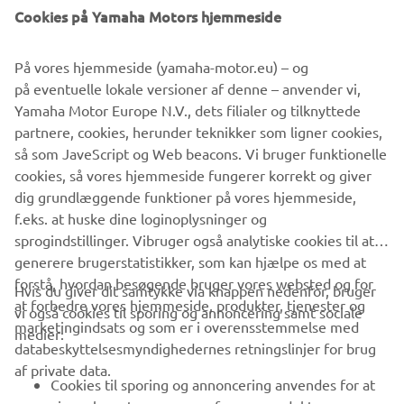
Cookies på Yamaha Motors hjemmeside
POSTADRESSE
Yamaha Motor Danmark filial af Yamaha Motor Europe
På vores hjemmeside (yamaha-motor.eu) – og
N.V., Holland
på eventuelle lokale versioner af denne – anvender vi,
C.F. Tietgens Boulevard 30, 1.th.
Yamaha Motor Europe N.V., dets filialer og tilknyttede
5220 Odense SØ
partnere, cookies, herunder teknikker som ligner cookies,
Danmark
så som JaveScript og Web beacons. Vi bruger funktionelle
cookies, så vores hjemmeside fungerer korrekt og giver
FIND DIN YAMAHA FORHANDLER
dig grundlæggende funktioner på vores hjemmeside,
f.eks. at huske dine loginoplysninger og
sprogindstillinger. Vibruger også analytiske cookies til at
generere brugerstatistikker, som kan hjælpe os med at
forstå, hvordan besøgende bruger vores websted og for
Hvis du giver dit samtykke via knappen nedenfor, bruger
at forbedre vores hjemmeside, produkter, tjenester og
vi også cookies til sporing og annoncering samt sociale
VIRKSOMHED
marketingindsats og som er i overensstemmelse med
medier:
databeskyttelsesmyndighedernes retningslinjer for brug
af private data.
B2B
Cookies til sporing og annoncering anvendes for at