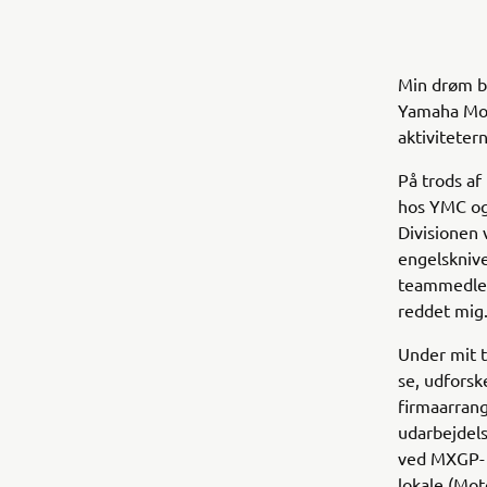
Min drøm bl
Yamaha Mot
aktiviteter
På trods af
hos YMC og
Divisionen 
engelsknive
teammedlem
reddet mig.
Under mit 
se, udforsk
firmaarran
udarbejdels
ved MXGP- 
lokale (Mot