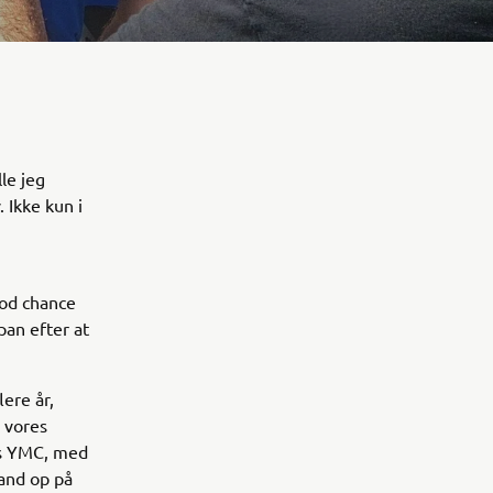
le jeg
 Ikke kun i
god chance
pan efter at
ere år,
, vores
os YMC, med
rand op på