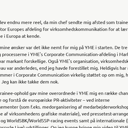
ev endnu mere reel, da min chef sendte mig afsted som trainee
or Europes afdeling for virksomhedskommunikation for at lær
ne i Europa at kende.
 mine ønsker var det ikke nemt for mig på YME i starten. De tre
 processerne i YME's Corporate Communication-afdeling i Mar
var markant forskellige. Også YME's organisation, virksomhedsk
au var anderledes, end jeg havde forestillet mig. Heldigvis har
mer i Corporate Communication virkelig støttet op om mig, hv
 Jeg kan ikke takke dem nok.
trainee-ophold gav mine overordnede i YME mig en række chanc
e og forstå de europæiske PR-aktiviteter – ved interne
gementer (som f.eks. medorganisering af medarbejderworksho
e af virksomhedens grafiske materiale), ved pressetest-arrang
og WorldSBK/WorldSSP-racing events samt på internationale 
orcycle Live) udstillinger. Og jeg kunne bringe min viden til YME