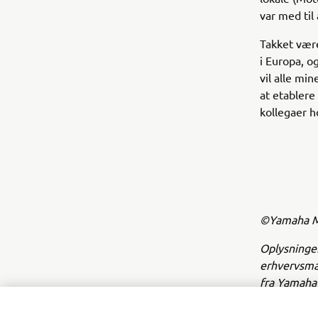
var med til
Takket vær
i Europa, o
vil alle mi
at etablere
kollegaer h
©Yamaha Mo
Oplysninger
erhvervsmæs
fra Yamaha 
Kør altid p