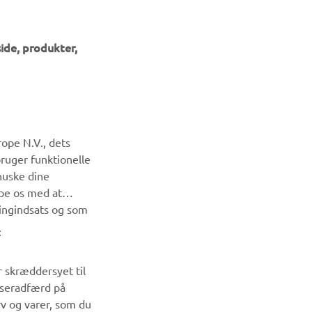
ide, produkter,
NYHEDSBREV
ope N.V., dets
Vær den første til at få besked om de seneste tilbud, særlige
bruger funktionelle
arrangementer, nye udgivelser og meget mere.
huske dine
lpe os med at
TILMELD DIG
ingindsats og som
:
Læs vores privatlivspolitik for at lære, hvordan vi behandler
dine personlige data:
Privatlivspolitik
r skræddersyet til
wseradfærd på
rv og varer, som du