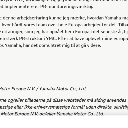
 at implementere et PR-monitoreringsværktøj.
e denne arbejdserfaring kunne jeg mærke, hvordan Yamaha-mæ
g hvor hårdt vores team over hele Europa arbejder for det. Tilb
ne erfaringer, som jeg har opnået her i Europa i det seneste år, h
 en stærk PR-struktur i YMC. Efter at have oplevet mine europ
os Yamaha, har det opmuntret mig til at gå videre.
tor Europe N.V. / Yamaha Motor Co., Ltd.
ne og/eller billederne på disse websteder må aldrig anvendes t
sige eller ikke-erhvervsmæssige formål uden direkte, skriftl
Motor Europe N.V. og/eller Yamaha Motor Co., Ltd.
å en sikker måde og følg alle lokale færdselsregler.