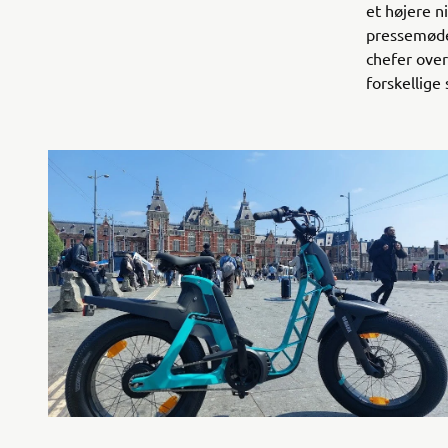
et højere n
pressemøde
chefer over
forskellige