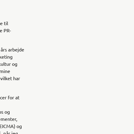
 til
e PR-
 års arbejde
keting
ultur og
 mine
ilket har
er for at
ps og
ementer,
(EICMA) og
, når jeg