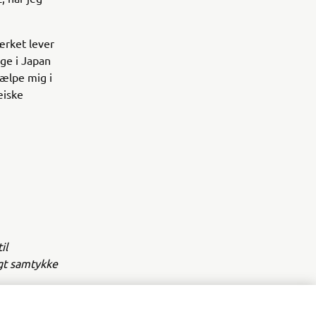
rket lever
age i Japan
jælpe mig i
æiske
il
igt samtykke