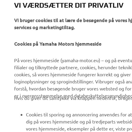
VI VÆRDSÆTTER DIT PRIVATLIV
Vi bruger cookies til at lære de besøgende på vores 
services og marketingtiltag.
Cookies på Yamaha Motors hjemmeside
VIRKSOMHED
B2B
På vores hjemmeside (yamaha-motor.eu) – og på eventue
filialer og tilknyttede partnere, cookies, herunder tekn
Om os
eBike systemer
cookies, så vores hjemmeside fungerer korrekt og giver
Nyheder
Myndigheder
loginoplysninger og sprogindstillinger. Vibruger også an
forstå, hvordan besøgende bruger vores websted og for
Begivenheder
Golfbaner
er i overensstemmelse med databeskyttelsesmyndighedern
Hvis du giver dit samtykke via knappen nedenfor, bruger 
Presse
Redningstjensten
Brochurer
Køreskoler
Cookies til sporing og annoncering anvendes for at
Arbejde hos Yamaha
Robotics
dig på vores hjemmeside og på tredjeparts websid
vores hjemmeside, eksempler på dette er, viste pro
Bliv forhandler
Partnerskaber