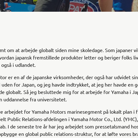
mt om at arbejde globalt siden mine skoledage. Som japaner vil
vordan japansk fremstillede produkter letter og beriger folks liv.
også i udlandet.
r er en af de japanske virksomheder, der også har udvidet sin
uden for Japan, og jeg havde indtrykket, at jeg her havde en 
jde globalt. Så jeg besluttede mig for at arbejde for Yamaha i Ja
n uddannelse fra universitetet.
ve arbejdet for Yamaha Motors marinesegment på lokalt plan i fl
ldelt Public Relations-afdelingen i Yamaha Motor Co., Ltd. (YMC)
b. I de seneste tre år har jeg arbejdet som pressetalsmand h
opbygge en global public relations-struktur, for at løfte vores b