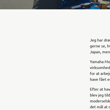
Jeg har drø
gerne se, h
Japan, men 
Yamaha Moto
virksomhed 
for at arbe
have fået e
Efter at ha
blev jeg ti
moderselska
det mål at 