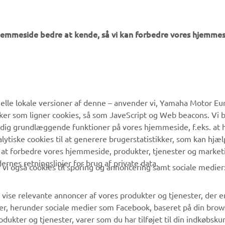
hjemmeside bedre at kende, så vi kan forbedre vores hjemmes
MERE YAMAHA
SUPPORT
lle lokale versioner af denne – anvender vi, Yamaha Motor Eur
ikker som ligner cookies, så som JaveScript og Web beacons. Vi 
MyYamaha
Kundeservice
 dig grundlæggende funktioner på vores hjemmeside, f.eks. at 
Yamaha Music
Reservedelskatalog
alytiske cookies til at generere brugerstatistikker, som kan hjæ
 at forbedre vores hjemmeside, produkter, tjenester og market
Yamaha Racing
Yamaha-forhandler
es retningslinjer for brug af private data.
vi også cookies til sporing og annoncering samt sociale medier
Yamaha Motor Global
Håndtering af
affaldsbatterier
Mobil Apps
 vise relevante annoncer af vores produkter og tjenester, der e
er, herunder sociale medier som Facebook, baseret på din bro
dukter og tjenester, varer som du har tilføjet til din indkøbsku