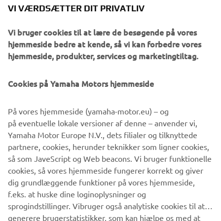
VI VÆRDSÆTTER DIT PRIVATLIV
Vi bruger cookies til at lære de besøgende på vores
hjemmeside bedre at kende, så vi kan forbedre vores
hjemmeside, produkter, services og marketingtiltag.
©Yamaha Motor Europe N.V. / Yamaha Motor Co., Ltd.
Cookies på Yamaha Motors hjemmeside
Oplysningerne og/eller billederne på disse websteder må
På vores hjemmeside (yamaha-motor.eu) – og
aldrig anvendes til erhvervsmæssige eller ikke-
på eventuelle lokale versioner af denne – anvender vi,
erhvervsmæssige formål uden direkte, skriftligt samtykke
Yamaha Motor Europe N.V., dets filialer og tilknyttede
fra Yamaha Motor Europe N.V. og/eller Yamaha Motor Co.,
partnere, cookies, herunder teknikker som ligner cookies,
Ltd.
så som JaveScript og Web beacons. Vi bruger funktionelle
Kør altid på en sikker måde og følg alle lokale
cookies, så vores hjemmeside fungerer korrekt og giver
færdselsregler.
dig grundlæggende funktioner på vores hjemmeside,
f.eks. at huske dine loginoplysninger og
sprogindstillinger. Vibruger også analytiske cookies til at
generere brugerstatistikker, som kan hjælpe os med at