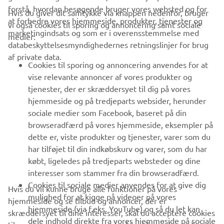
forstå, hvordan besøgende bruger vores websted og for
Hvis du giver dit samtykke via knappen nedenfor, bruger
at forbedre vores hjemmeside, produkter, tjenester og
vi også cookies til sporing og annoncering samt sociale
VIRKSOMHED
marketingindsats og som er i overensstemmelse med
medier:
databeskyttelsesmyndighedernes retningslinjer for brug
af private data.
B2B
Cookies til sporing og annoncering anvendes for at
vise relevante annoncer af vores produkter og
MERE YAMAHA
tjenester, der er skræddersyet til dig på vores
hjemmeside og på tredjeparts websider, herunder
sociale medier som Facebook, baseret på din
SUPPORT
browseradfærd på vores hjemmeside, eksempler på
dette er, viste produkter og tjenester, varer som du
har tilføjet til din indkøbskurv og varer, som du har
NYHEDSBREV
købt, ligeledes på tredjeparts websteder og dine
Vær den første til at få besked om de seneste tilbud, særlige
interesser som stammer fra din browseradfærd.
arrangementer, nye udgivelser og meget mere.
Cookies til sociale medier anvendes for at give dig
Hvis du vil kunne bruge alle funktioner på vores
mulighed for at kigge på videoer på vores
hjemmeside og se tilbud og annoncer, der er
hjemmeside (via f.eks. YouTube) og så du let kan
skræddersyet til dine interesser, skal du acceptere cookies
dele indhold direkte fra vores hjemmeside på sociale