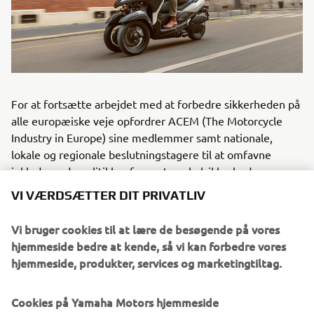
For at fortsætte arbejdet med at forbedre sikkerheden på
alle europæiske veje opfordrer ACEM (The Motorcycle
Industry in Europe) sine medlemmer samt nationale,
lokale og regionale beslutningstagere til at omfavne
inkluderende politikker for motorcykelsikkerhed gennem
sin nye strategi, »The Safe Ride to the Future 3.0«.
VI VÆRDSÆTTER DIT PRIVATLIV
FÅ MERE AT VIDE
Vi bruger cookies til at lære de besøgende på vores
hjemmeside bedre at kende, så vi kan forbedre vores
hjemmeside, produkter, services og marketingtiltag.
©Yamaha Motor Europe N.V. / Yamaha Motor Co., Ltd.
Cookies på Yamaha Motors hjemmeside