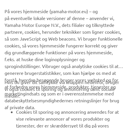
Oplysningerne og/eller billederne på disse websteder må
På vores hjemmeside (yamaha-motor.eu) – og
aldrig anvendes til erhvervsmæssige eller ikke-
på eventuelle lokale versioner af denne – anvender vi,
erhvervsmæssige formål uden direkte, skriftligt samtykke
Yamaha Motor Europe N.V., dets filialer og tilknyttede
fra Yamaha Motor Europe N.V. og/eller Yamaha Motor Co.,
partnere, cookies, herunder teknikker som ligner cookies,
Ltd.
så som JaveScript og Web beacons. Vi bruger funktionelle
Kør altid på en sikker måde og følg alle lokale
cookies, så vores hjemmeside fungerer korrekt og giver
færdselsregler.
dig grundlæggende funktioner på vores hjemmeside,
f.eks. at huske dine loginoplysninger og
sprogindstillinger. Vibruger også analytiske cookies til at
generere brugerstatistikker, som kan hjælpe os med at
forstå, hvordan besøgende bruger vores websted og for
Hvis du giver dit samtykke via knappen nedenfor, bruger
at forbedre vores hjemmeside, produkter, tjenester og
vi også cookies til sporing og annoncering samt sociale
VIRKSOMHED
marketingindsats og som er i overensstemmelse med
medier:
databeskyttelsesmyndighedernes retningslinjer for brug
af private data.
B2B
Cookies til sporing og annoncering anvendes for at
vise relevante annoncer af vores produkter og
MERE YAMAHA
tjenester, der er skræddersyet til dig på vores