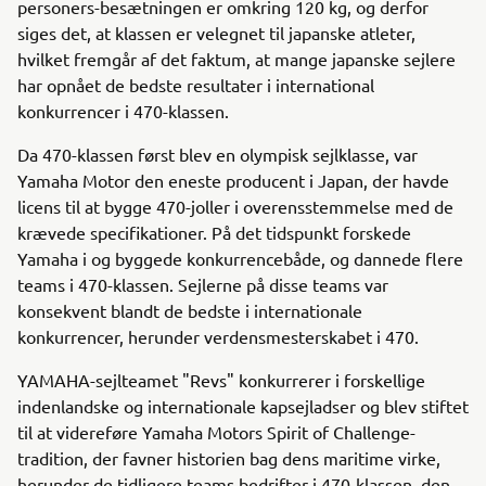
personers-besætningen er omkring 120 kg, og derfor
siges det, at klassen er velegnet til japanske atleter,
hvilket fremgår af det faktum, at mange japanske sejlere
har opnået de bedste resultater i international
konkurrencer i 470-klassen.
Da 470-klassen først blev en olympisk sejlklasse, var
Yamaha Motor den eneste producent i Japan, der havde
licens til at bygge 470-joller i overensstemmelse med de
krævede specifikationer. På det tidspunkt forskede
Yamaha i og byggede konkurrencebåde, og dannede flere
teams i 470-klassen. Sejlerne på disse teams var
konsekvent blandt de bedste i internationale
konkurrencer, herunder verdensmesterskabet i 470.
YAMAHA-sejlteamet "Revs" konkurrerer i forskellige
indenlandske og internationale kapsejladser og blev stiftet
til at videreføre Yamaha Motors Spirit of Challenge-
tradition, der favner historien bag dens maritime virke,
herunder de tidligere teams bedrifter i 470-klassen, den