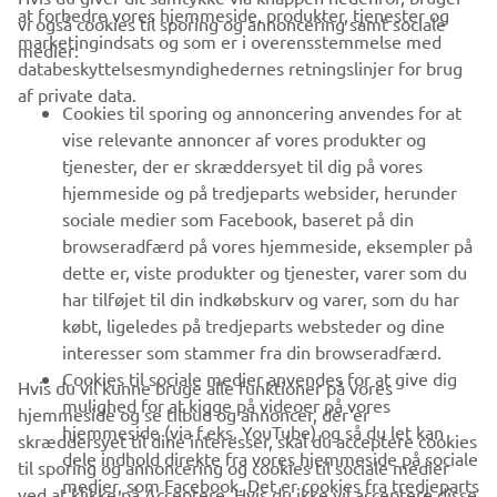
at forbedre vores hjemmeside, produkter, tjenester og
vi også cookies til sporing og annoncering samt sociale
VIRKSOMHED
marketingindsats og som er i overensstemmelse med
medier:
databeskyttelsesmyndighedernes retningslinjer for brug
af private data.
B2B
Cookies til sporing og annoncering anvendes for at
vise relevante annoncer af vores produkter og
MERE YAMAHA
tjenester, der er skræddersyet til dig på vores
hjemmeside og på tredjeparts websider, herunder
sociale medier som Facebook, baseret på din
SUPPORT
browseradfærd på vores hjemmeside, eksempler på
dette er, viste produkter og tjenester, varer som du
har tilføjet til din indkøbskurv og varer, som du har
NYHEDSBREV
købt, ligeledes på tredjeparts websteder og dine
Vær den første til at få besked om de seneste tilbud, særlige
interesser som stammer fra din browseradfærd.
arrangementer, nye udgivelser og meget mere.
Cookies til sociale medier anvendes for at give dig
Hvis du vil kunne bruge alle funktioner på vores
mulighed for at kigge på videoer på vores
hjemmeside og se tilbud og annoncer, der er
hjemmeside (via f.eks. YouTube) og så du let kan
skræddersyet til dine interesser, skal du acceptere cookies
dele indhold direkte fra vores hjemmeside på sociale
til sporing og annoncering og cookies til sociale medier
TILMELD DIG
medier, som Facebook. Det er cookies fra tredjeparts
ved at klikke på Acceptere. Hvis du ikke vil acceptere disse