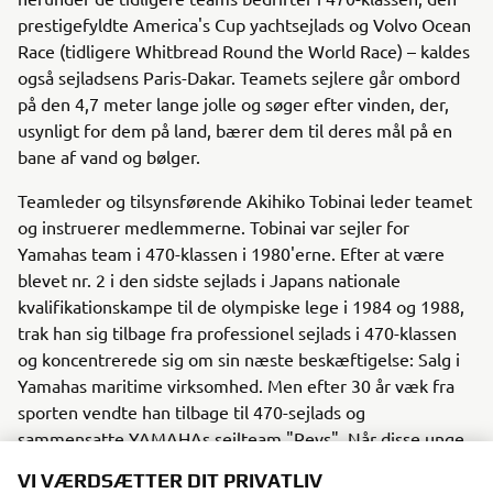
prestigefyldte America's Cup yachtsejlads og Volvo Ocean
Race (tidligere Whitbread Round the World Race) – kaldes
også sejladsens Paris-Dakar. Teamets sejlere går ombord
på den 4,7 meter lange jolle og søger efter vinden, der,
usynligt for dem på land, bærer dem til deres mål på en
bane af vand og bølger.
Teamleder og tilsynsførende Akihiko Tobinai leder teamet
og instruerer medlemmerne. Tobinai var sejler for
Yamahas team i 470-klassen i 1980'erne. Efter at være
blevet nr. 2 i den sidste sejlads i Japans nationale
kvalifikationskampe til de olympiske lege i 1984 og 1988,
trak han sig tilbage fra professionel sejlads i 470-klassen
og koncentrerede sig om sin næste beskæftigelse: Salg i
Yamahas maritime virksomhed. Men efter 30 år væk fra
sporten vendte han tilbage til 470-sejlads og
sammensatte YAMAHAs sejlteam "Revs". Når disse unge
sejlere forfølger deres drømme, gør Tobinai disse
VI VÆRDSÆTTER DIT PRIVATLIV
drømme til sine egne og tager med holdet på vandet dag