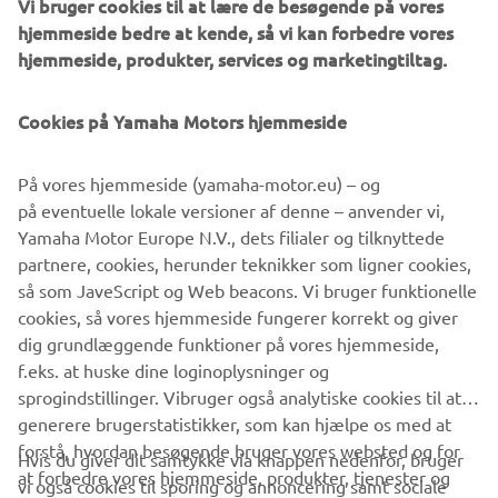
Vi bruger cookies til at lære de besøgende på vores
hjemmeside bedre at kende, så vi kan forbedre vores
hjemmeside, produkter, services og marketingtiltag.
©Yamaha Motor Europe N.V. / Yamaha Motor Co., Ltd.
Cookies på Yamaha Motors hjemmeside
Oplysningerne og/eller billederne på disse websteder må
På vores hjemmeside (yamaha-motor.eu) – og
aldrig anvendes til erhvervsmæssige eller ikke-
på eventuelle lokale versioner af denne – anvender vi,
erhvervsmæssige formål uden direkte, skriftligt samtykke
Yamaha Motor Europe N.V., dets filialer og tilknyttede
fra Yamaha Motor Europe N.V. og/eller Yamaha Motor Co.,
partnere, cookies, herunder teknikker som ligner cookies,
Ltd.
så som JaveScript og Web beacons. Vi bruger funktionelle
Kør altid på en sikker måde og følg alle lokale
cookies, så vores hjemmeside fungerer korrekt og giver
færdselsregler.
dig grundlæggende funktioner på vores hjemmeside,
f.eks. at huske dine loginoplysninger og
sprogindstillinger. Vibruger også analytiske cookies til at
generere brugerstatistikker, som kan hjælpe os med at
forstå, hvordan besøgende bruger vores websted og for
Hvis du giver dit samtykke via knappen nedenfor, bruger
at forbedre vores hjemmeside, produkter, tjenester og
vi også cookies til sporing og annoncering samt sociale
VIRKSOMHED