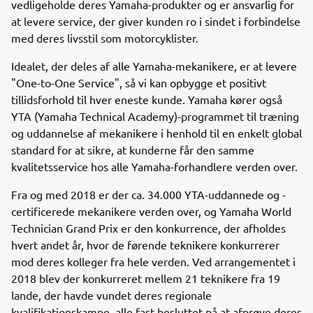
vedligeholde deres Yamaha-produkter og er ansvarlig for
at levere service, der giver kunden ro i sindet i forbindelse
med deres livsstil som motorcyklister.
Idealet, der deles af alle Yamaha-mekanikere, er at levere
"One-to-One Service", så vi kan opbygge et positivt
tillidsforhold til hver eneste kunde. Yamaha kører også
YTA (Yamaha Technical Academy)-programmet til træning
og uddannelse af mekanikere i henhold til en enkelt global
standard for at sikre, at kunderne får den samme
kvalitetsservice hos alle Yamaha-forhandlere verden over.
Fra og med 2018 er der ca. 34.000 YTA-uddannede og -
certificerede mekanikere verden over, og Yamaha World
Technician Grand Prix er den konkurrence, der afholdes
hvert andet år, hvor de førende teknikere konkurrerer
mod deres kolleger fra hele verden. Ved arrangementet i
2018 blev der konkurreret mellem 21 teknikere fra 19
lande, der havde vundet deres regionale
kvalifikationskampe, alle fast besluttet på at afprøve deres