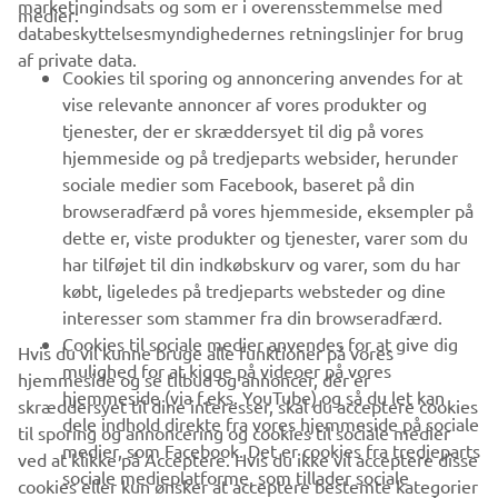
marketingindsats og som er i overensstemmelse med
medier:
databeskyttelsesmyndighedernes retningslinjer for brug
af private data.
B2B
Cookies til sporing og annoncering anvendes for at
vise relevante annoncer af vores produkter og
MERE YAMAHA
tjenester, der er skræddersyet til dig på vores
hjemmeside og på tredjeparts websider, herunder
sociale medier som Facebook, baseret på din
SUPPORT
browseradfærd på vores hjemmeside, eksempler på
dette er, viste produkter og tjenester, varer som du
har tilføjet til din indkøbskurv og varer, som du har
NYHEDSBREV
købt, ligeledes på tredjeparts websteder og dine
Vær den første til at få besked om de seneste tilbud, særlige
interesser som stammer fra din browseradfærd.
arrangementer, nye udgivelser og meget mere.
Cookies til sociale medier anvendes for at give dig
Hvis du vil kunne bruge alle funktioner på vores
mulighed for at kigge på videoer på vores
hjemmeside og se tilbud og annoncer, der er
hjemmeside (via f.eks. YouTube) og så du let kan
skræddersyet til dine interesser, skal du acceptere cookies
dele indhold direkte fra vores hjemmeside på sociale
til sporing og annoncering og cookies til sociale medier
TILMELD DIG
medier, som Facebook. Det er cookies fra tredjeparts
ved at klikke på Acceptere. Hvis du ikke vil acceptere disse
sociale medieplatforme, som tillader sociale
cookies eller kun ønsker at acceptere bestemte kategorier