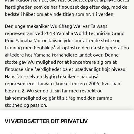
færdigheder, som de har finpudset dag efter dag, mod de
bedste i håbet om at vinde titlen som nr. 1 i verden.
Den unge mekaniker Wu Chang Wei var Taiwans
repræsentant ved 2018 Yamaha World Technician Grand
Prix. Yamaha Motor Taiwan yder omfattende støtte og
træning med henblik på at opfostre den næste generation
af ledere hos Yamaha-forhandlere landet over. Denne
støtte gav Wu mulighed for at koncentrere sig om at
finpudse sine færdigheder på et usædvanligt højt niveau.
Hans far – selv en dygtig tekniker – har også
repræsenteret Taiwan i konkurrencen i 2005, hvor han
blev nr. 2. Wu ser op til sin far med respekt og
taknemmelighed og går til sit fag med den samme
stolthed og passion.
Dette er en historie om en far og søn, der sætter deres
VI VÆRDSÆTTER DIT PRIVATLIV
mange års viden og færdigheder på prøve i et forsøg på at
blive udråbt som de bedste i verden.