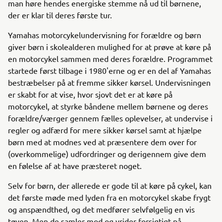
man høre hendes energiske stemme nå ud til børnene,
der er klar til deres første tur.
Yamahas motorcykelundervisning for forældre og børn
giver børn i skolealderen mulighed for at prøve at køre på
en motorcykel sammen med deres forældre. Programmet
startede først tilbage i 1980'erne og er en del af Yamahas
bestræbelser på at fremme sikker kørsel. Undervisningen
er skabt for at vise, hvor sjovt det er at køre på
motorcykel, at styrke båndene mellem børnene og deres
forældre/værger gennem fælles oplevelser, at undervise i
regler og adfærd for mere sikker kørsel samt at hjælpe
børn med at modnes ved at præsentere dem over for
(overkommelige) udfordringer og derigennem give dem
en følelse af at have præsteret noget.
Selv for børn, der allerede er gode til at køre på cykel, kan
det første møde med lyden fra en motorcykel skabe frygt
og anspændthed, og det medfører selvfølgelig en vis
tøven. Men de samler mod og vrider forsigtigt på