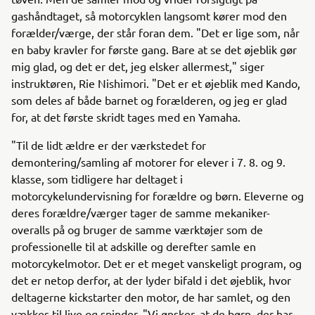
gashåndtaget, så motorcyklen langsomt kører mod den
forælder/værge, der står foran dem. "Det er lige som, når
en baby kravler for første gang. Bare at se det øjeblik gør
mig glad, og det er det, jeg elsker allermest," siger
instruktøren, Rie Nishimori. "Det er et øjeblik med Kando,
som deles af både barnet og forælderen, og jeg er glad
for, at det første skridt tages med en Yamaha.
"Til de lidt ældre er der værkstedet for
demontering/samling af motorer for elever i 7. 8. og 9.
klasse, som tidligere har deltaget i
motorcykelundervisning for forældre og børn. Eleverne og
deres forældre/værger tager de samme mekaniker-
overalls på og bruger de samme værktøjer som de
professionelle til at adskille og derefter samle en
motorcykelmotor. Det er et meget vanskeligt program, og
det er netop derfor, at der lyder bifald i det øjeblik, hvor
deltagerne kickstarter den motor, de har samlet, og den
vækkes til live og spinder. "Vi ønsker, at de børn, der har