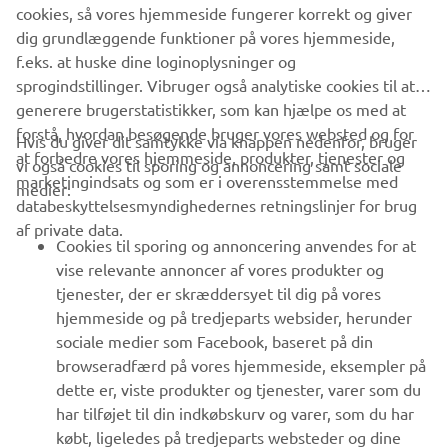
Kør altid på en sikker måde og følg alle lokale
cookies, så vores hjemmeside fungerer korrekt og giver
færdselsregler.
dig grundlæggende funktioner på vores hjemmeside,
f.eks. at huske dine loginoplysninger og
sprogindstillinger. Vibruger også analytiske cookies til at
generere brugerstatistikker, som kan hjælpe os med at
forstå, hvordan besøgende bruger vores websted og for
Hvis du giver dit samtykke via knappen nedenfor, bruger
at forbedre vores hjemmeside, produkter, tjenester og
vi også cookies til sporing og annoncering samt sociale
VIRKSOMHED
marketingindsats og som er i overensstemmelse med
medier:
databeskyttelsesmyndighedernes retningslinjer for brug
af private data.
B2B
Cookies til sporing og annoncering anvendes for at
vise relevante annoncer af vores produkter og
MERE YAMAHA
tjenester, der er skræddersyet til dig på vores
hjemmeside og på tredjeparts websider, herunder
sociale medier som Facebook, baseret på din
SUPPORT
browseradfærd på vores hjemmeside, eksempler på
dette er, viste produkter og tjenester, varer som du
har tilføjet til din indkøbskurv og varer, som du har
NYHEDSBREV
købt, ligeledes på tredjeparts websteder og dine