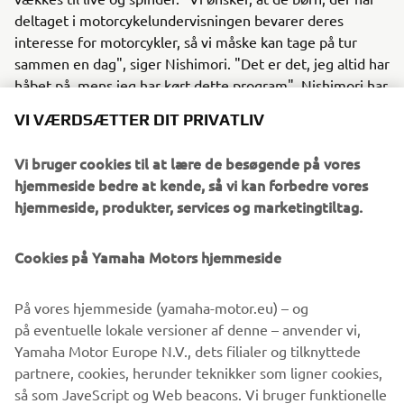
deltaget i motorcykelundervisningen bevarer deres
interesse for motorcykler, så vi måske kan tage på tur
sammen en dag", siger Nishimori. "Det er det, jeg altid har
håbet på, mens jeg har kørt dette program". Nishimori har
været instruktør i næsten ti år nu, og hun havde aldrig
VI VÆRDSÆTTER DIT PRIVATLIV
troet, at hendes drøm ville gå i opfyldelse. "Men det
gjorde den."
Vi bruger cookies til at lære de besøgende på vores
hjemmeside bedre at kende, så vi kan forbedre vores
hjemmeside, produkter, services og marketingtiltag.
©Yamaha Motor Europe N.V. / Yamaha Motor Co., Ltd.
Cookies på Yamaha Motors hjemmeside
Oplysningerne og/eller billederne på disse websteder må
På vores hjemmeside (yamaha-motor.eu) – og
aldrig anvendes til erhvervsmæssige eller ikke-
på eventuelle lokale versioner af denne – anvender vi,
erhvervsmæssige formål uden direkte, skriftligt samtykke
Yamaha Motor Europe N.V., dets filialer og tilknyttede
fra Yamaha Motor Europe N.V. og/eller Yamaha Motor Co.,
partnere, cookies, herunder teknikker som ligner cookies,
Ltd.
så som JaveScript og Web beacons. Vi bruger funktionelle