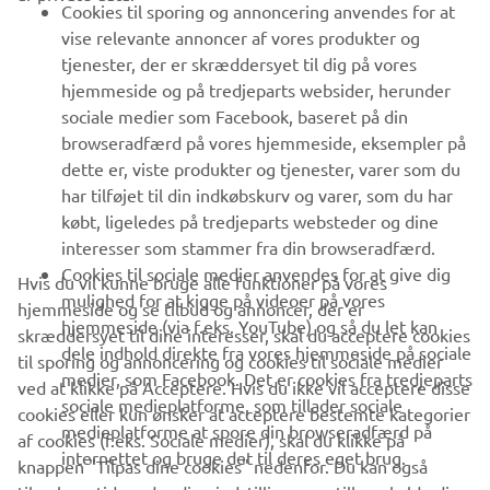
Cookies til sporing og annoncering anvendes for at
vise relevante annoncer af vores produkter og
MERE YAMAHA
tjenester, der er skræddersyet til dig på vores
hjemmeside og på tredjeparts websider, herunder
sociale medier som Facebook, baseret på din
SUPPORT
browseradfærd på vores hjemmeside, eksempler på
dette er, viste produkter og tjenester, varer som du
har tilføjet til din indkøbskurv og varer, som du har
NYHEDSBREV
købt, ligeledes på tredjeparts websteder og dine
Vær den første til at få besked om de seneste tilbud, særlige
interesser som stammer fra din browseradfærd.
arrangementer, nye udgivelser og meget mere.
Cookies til sociale medier anvendes for at give dig
Hvis du vil kunne bruge alle funktioner på vores
mulighed for at kigge på videoer på vores
hjemmeside og se tilbud og annoncer, der er
hjemmeside (via f.eks. YouTube) og så du let kan
skræddersyet til dine interesser, skal du acceptere cookies
dele indhold direkte fra vores hjemmeside på sociale
til sporing og annoncering og cookies til sociale medier
TILMELD DIG
medier, som Facebook. Det er cookies fra tredjeparts
ved at klikke på Acceptere. Hvis du ikke vil acceptere disse
sociale medieplatforme, som tillader sociale
cookies eller kun ønsker at acceptere bestemte kategorier
medieplatforme at spore din browseradfærd på
Læs vores privatlivspolitik for at lære, hvordan vi behandler dine
af cookies (f.eks. Sociale medier), skal du klikke på
internettet og bruge det til deres eget brug.
personlige data:
Privatlivspolitik
knappen "Tilpas dine cookies" nedenfor. Du kan også