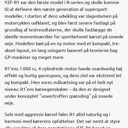
YZF-R1 var den første model i R-serien og skulle komme
til at definere den næste generation af supersport-
modeller. I starten af dens udvikling var slagvolumen på
motorcyklen uafklaret, og blev først senere fastlagt på
grundlag af testresultaterne, der skulle fastlægge de
ideelle momentværdier for sportbetonet kørsel på snoede
veje. Modellen bød på en ny motor med et kompakt, tre-
akset layout, en lang svingarm baseret på teorierne bag
GP-maskiner og meget mere.
R1'ens 1.000 cc, 4-cylindrede motor havde usædvanlig høj
effekt og hurtig gasrespons, og dens stel var ekstremt let
og kompakt. Men vores målsætning var på et helt nyt
niveau: R1'ens køreegenskaber – da den er designet
under konceptet "uovertruffen spænding" på snoede
veje.
Selv med aggressiv kørsel føles R1 altid naturlig og i
harmoni med kørerens opfattelser. Det var nemt at styre
alle aspekter af dens præstationer. YZF-R1 besad en