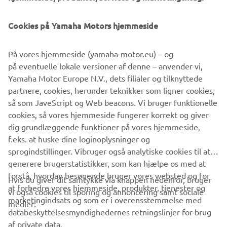
©Yamaha Motor Europe N.V. / Yamaha Motor Co., Ltd.
Cookies på Yamaha Motors hjemmeside
Oplysningerne og/eller billederne på disse websteder må
På vores hjemmeside (yamaha-motor.eu) – og
aldrig anvendes til erhvervsmæssige eller ikke-
på eventuelle lokale versioner af denne – anvender vi,
erhvervsmæssige formål uden direkte, skriftligt samtykke
Yamaha Motor Europe N.V., dets filialer og tilknyttede
fra Yamaha Motor Europe N.V. og/eller Yamaha Motor Co.,
partnere, cookies, herunder teknikker som ligner cookies,
Ltd.
så som JaveScript og Web beacons. Vi bruger funktionelle
Kør altid på en sikker måde og følg alle lokale
cookies, så vores hjemmeside fungerer korrekt og giver
færdselsregler.
dig grundlæggende funktioner på vores hjemmeside,
f.eks. at huske dine loginoplysninger og
sprogindstillinger. Vibruger også analytiske cookies til at
generere brugerstatistikker, som kan hjælpe os med at
forstå, hvordan besøgende bruger vores websted og for
Hvis du giver dit samtykke via knappen nedenfor, bruger
at forbedre vores hjemmeside, produkter, tjenester og
vi også cookies til sporing og annoncering samt sociale
VIRKSOMHED
marketingindsats og som er i overensstemmelse med
medier:
databeskyttelsesmyndighedernes retningslinjer for brug
af private data.
B2B