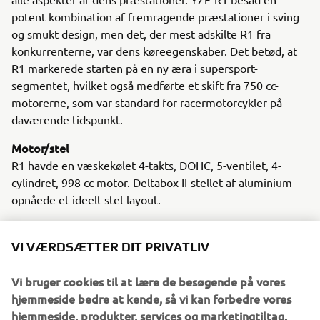
potent kombination af fremragende præstationer i sving
og smukt design, men det, der mest adskilte R1 fra
konkurrenterne, var dens køreegenskaber. Det betød, at
R1 markerede starten på en ny æra i supersport-
segmentet, hvilket også medførte et skift fra 750 cc-
motorerne, som var standard for racermotorcykler på
daværende tidspunkt.
Motor/stel
R1 havde en væskekølet 4-takts, DOHC, 5-ventilet, 4-
cylindret, 998 cc-motor. Deltabox II-stellet af aluminium
opnåede et ideelt stel-layout.
VI VÆRDSÆTTER DIT PRIVATLIV
2000 Z200N
Vi bruger cookies til at lære de besøgende på vores
hjemmeside bedre at kende, så vi kan forbedre vores
hjemmeside, produkter, services og marketingtiltag.