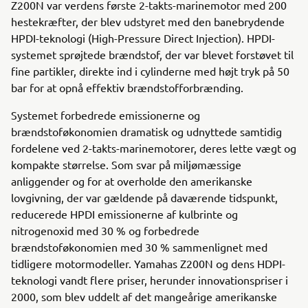
Z200N var verdens første 2-takts-marinemotor med 200
hestekræfter, der blev udstyret med den banebrydende
HPDI-teknologi (High-Pressure Direct Injection). HPDI-
systemet sprøjtede brændstof, der var blevet forstøvet til
fine partikler, direkte ind i cylinderne med højt tryk på 50
bar for at opnå effektiv brændstofforbrænding.
Systemet forbedrede emissionerne og
brændstoføkonomien dramatisk og udnyttede samtidig
fordelene ved 2-takts-marinemotorer, deres lette vægt og
kompakte størrelse. Som svar på miljømæssige
anliggender og for at overholde den amerikanske
lovgivning, der var gældende på daværende tidspunkt,
reducerede HPDI emissionerne af kulbrinte og
nitrogenoxid med 30 % og forbedrede
brændstoføkonomien med 30 % sammenlignet med
tidligere motormodeller. Yamahas Z200N og dens HDPI-
teknologi vandt flere priser, herunder innovationspriser i
2000, som blev uddelt af det mangeårige amerikanske