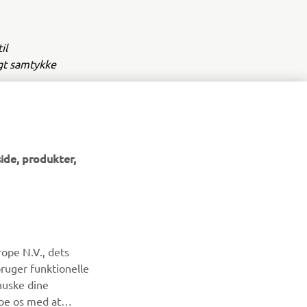
il
igt samtykke
ide, produkter,
NYHEDSBREV
ope N.V., dets
Vær den første til at få besked om de seneste tilbud, særlige
bruger funktionelle
arrangementer, nye udgivelser og meget mere.
huske dine
lpe os med at