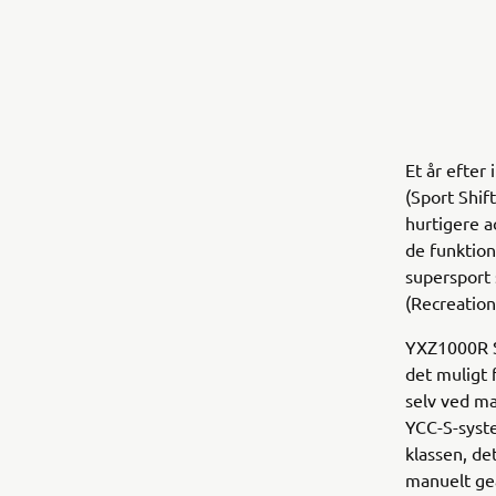
Et år efte
(Sport Shif
hurtigere a
de funktion
supersport 
(Recreation
YXZ1000R SS
det muligt 
selv ved ma
YCC-S-syste
klassen, d
manuelt gea