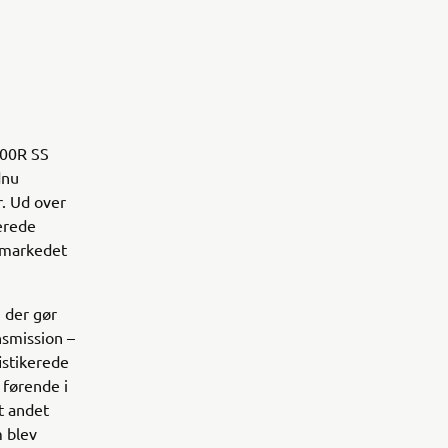
000R SS
dnu
r. Ud over
cerede
V-markedet
 der gør
nsmission –
istikerede
 førende i
t andet
m blev