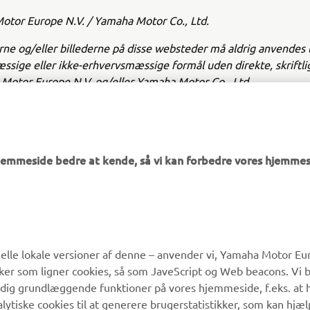
tor Europe N.V. / Yamaha Motor Co., Ltd.
ne og/eller billederne på disse websteder må aldrig anvendes t
sige eller ikke-erhvervsmæssige formål uden direkte, skriftl
Motor Europe N.V. og/eller Yamaha Motor Co., Ltd.
å en sikker måde og følg alle lokale færdselsregler.
hjemmeside bedre at kende, så vi kan forbedre vores hjemmes
MERE YAMAHA
SUPPORT
lle lokale versioner af denne – anvender vi, Yamaha Motor Eur
ikker som ligner cookies, så som JaveScript og Web beacons. Vi 
MyYamaha
Kundeservice
 dig grundlæggende funktioner på vores hjemmeside, f.eks. at 
Yamaha Music
Reservedelskatalog
alytiske cookies til at generere brugerstatistikker, som kan hjæ