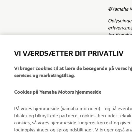
©Yamaha Mo
Oplysninger
erhvervsmæs
fra Yamaha 
Kør altid p
VI VÆRDSÆTTER DIT PRIVATLIV
Vi bruger cookies til at lære de besøgende på vores 
services og marketingtiltag.
Cookies på Yamaha Motors hjemmeside
VIRKSOMHED
B2B
På vores hjemmeside (yamaha-motor.eu) – og på eventue
filialer og tilknyttede partnere, cookies, herunder tekn
Om os
eBike systemer
cookies, så vores hjemmeside fungerer korrekt og giver
Nyheder
Myndigheder
loginoplysninger og sprogindstillinger. Vibruger også an