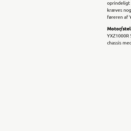
oprindeligt
kræves noge
føreren af 
Motor/stel
YXZ1000R SS
chassis med