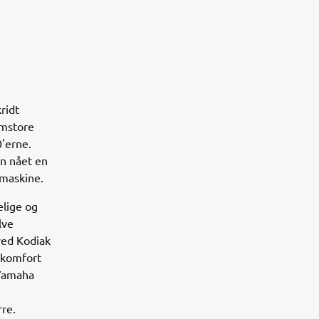
ridt
emstore
0'erne.
n nået en
smaskine.
lige og
lve
ved Kodiak
 komfort
 Yamaha
re.