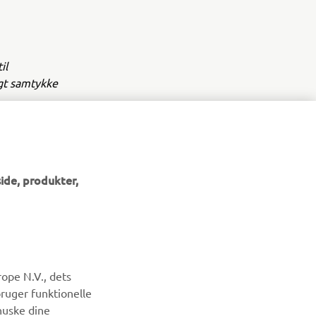
il
igt samtykke
ide, produkter,
NYHEDSBREV
ope N.V., dets
Vær den første til at få besked om de seneste tilbud, særlige
bruger funktionelle
arrangementer, nye udgivelser og meget mere.
huske dine