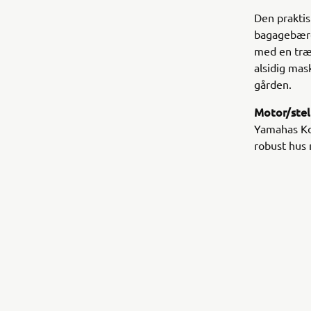
Den praktis
bagagebære
med en træ
alsidig mask
gården.
Motor/stel
Yamahas Kod
robust hus