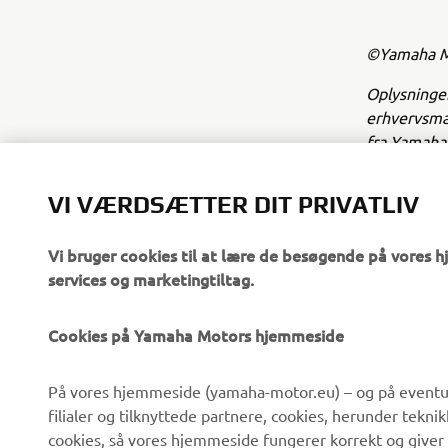
©Yamaha Mo
Oplysninger
erhvervsmæs
fra Yamaha 
Kør altid p
VI VÆRDSÆTTER DIT PRIVATLIV
Vi bruger cookies til at lære de besøgende på vores 
services og marketingtiltag.
Cookies på Yamaha Motors hjemmeside
VIRKSOMHED
B2B
På vores hjemmeside (yamaha-motor.eu) – og på eventue
filialer og tilknyttede partnere, cookies, herunder tekn
Om os
eBike systemer
cookies, så vores hjemmeside fungerer korrekt og giver