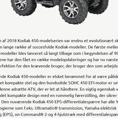
 af 2018 Kodiak 450-modelserien var endnu et evolutionært sk
n lange række af succesfulde Kodiak-modeller. De første mell
modeller blev lanceret så langt tilbage som i begyndelsen af 9
ne har den fået en række modelopdateringer og har nu næste
erfektion for den krævende bruger, der bruger den som arbejd
de Kodiak 450-modeller er elsket berømmet for at være pålide
Det kompakte stel og den bundsolide SOHC 450 EFI-motor er se
denne adrætte ATV, der er let at håndtere. En vigtig egenskab 
det kompakte design med en rummelig førerstilling, der sikrer
. Den nuværende Kodiak 450 EPS-differentialespærre har alle
gierne som f.eks. Ultramatic® transmission, Yamaha elektrisk
ng (EPS), on-Command® 2-og 4-hjulstræk med differentialespær