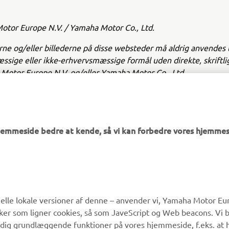
tor Europe N.V. / Yamaha Motor Co., Ltd.
ne og/eller billederne på disse websteder må aldrig anvendes t
sige eller ikke-erhvervsmæssige formål uden direkte, skriftl
Motor Europe N.V. og/eller Yamaha Motor Co., Ltd.
å en sikker måde, og følg alle lokale færdselsregler.
hjemmeside bedre at kende, så vi kan forbedre vores hjemmes
MERE YAMAHA
SUPPORT
lle lokale versioner af denne – anvender vi, Yamaha Motor Eur
ikker som ligner cookies, så som JaveScript og Web beacons. Vi 
MyYamaha
Kundeservice
 dig grundlæggende funktioner på vores hjemmeside, f.eks. at 