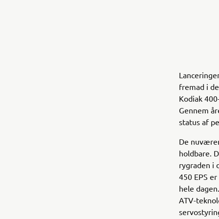
Lanceringen
fremad i de
Kodiak 400-
Gennem åre
status af p
De nuværen
holdbare. 
rygraden i 
450 EPS er 
hele dagen
ATV-teknolo
servostyri