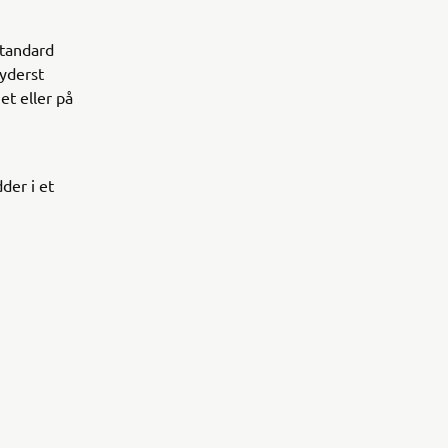
standard
yderst
et eller på
der i et