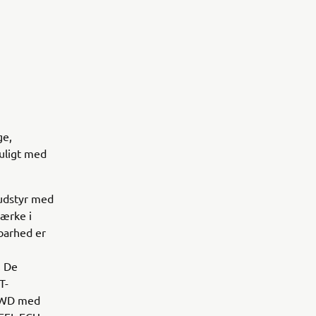
ge,
muligt med
dudstyr med
mærke i
barhed er
. De
T-
4WD med