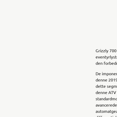
Grizzly 700
eventyrlyst
den forbedr
De imponer
denne 2019 
dette segme
denne ATV d
standardmo
avancerede
automatge