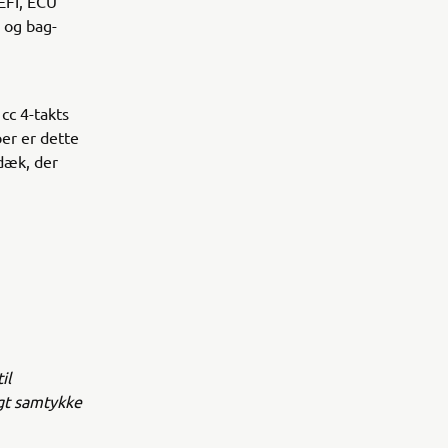
EFI, ECU
 og bag-
cc 4-takts
er er dette
dæk, der
il
igt samtykke