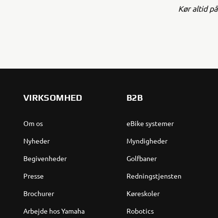
Kør altid p
VIRKSOMHED
B2B
Om os
eBike systemer
Nyheder
Myndigheder
Begivenheder
Golfbaner
Presse
Redningstjensten
Brochurer
Køreskoler
Arbejde hos Yamaha
Robotics