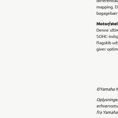
differentia
mapping. D
bagagebære
Motor/stel
Denne ultim
SOHC-indsp
flagskib ud
giver optim
©Yamaha Mo
Oplysninger
erhvervsmæs
fra Yamaha 