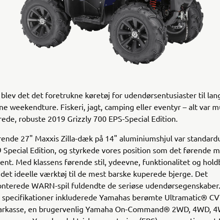
 blev det det foretrukne køretøj for udendørsentusiaster til lan
ne weekendture. Fiskeri, jagt, camping eller eventyr – alt var 
ede, robuste 2019 Grizzly 700 EPS-Special Edition.
ende 27" Maxxis Zilla-dæk på 14" aluminiumshjul var standar
Special Edition, og styrkede vores position som det førende 
nt. Med klassens førende stil, ydeevne, funktionalitet og hold
et ideelle værktøj til de mest barske kuperede bjerge. Det
nterede WARN-spil fuldendte de seriøse udendørsegenskaber
 specifikationer inkluderede Yamahas berømte Ultramatic® CV
arkasse, en brugervenlig Yamaha On-Command® 2WD, 4WD, 