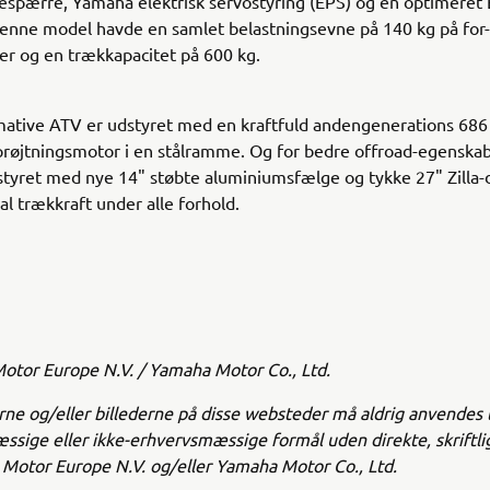
lespærre, Yamaha elektrisk servostyring (EPS) og en optimeret 
enne model havde en samlet belastningsevne på 140 kg på for-
r og en trækkapacitet på 600 kg.
ative ATV er udstyret med en kraftfuld andengenerations 686 
røjtningsmotor i en stålramme. Og for bedre offroad-egenskab
styret med nye 14" støbte aluminiumsfælge og tykke 27" Zilla-
al trækkraft under alle forhold.
tor Europe N.V. / Yamaha Motor Co., Ltd.
ne og/eller billederne på disse websteder må aldrig anvendes t
sige eller ikke-erhvervsmæssige formål uden direkte, skriftl
Motor Europe N.V. og/eller Yamaha Motor Co., Ltd.