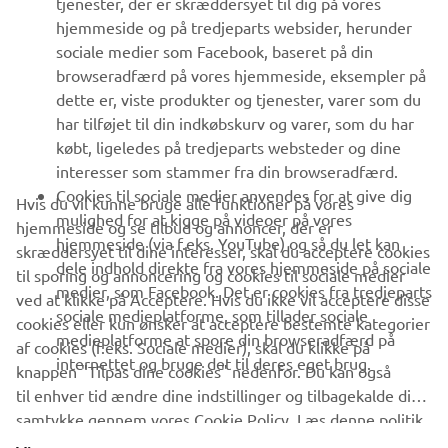
tjenester, der er skræddersyet til dig på vores
hjemmeside og på tredjeparts websider, herunder
sociale medier som Facebook, baseret på din
SUPPORT
browseradfærd på vores hjemmeside, eksempler på
dette er, viste produkter og tjenester, varer som du
har tilføjet til din indkøbskurv og varer, som du har
NYHEDSBREV
købt, ligeledes på tredjeparts websteder og dine
Vær den første til at få besked om de seneste tilbud, særlige
interesser som stammer fra din browseradfærd.
arrangementer, nye udgivelser og meget mere.
Cookies til sociale medier anvendes for at give dig
Hvis du vil kunne bruge alle funktioner på vores
mulighed for at kigge på videoer på vores
hjemmeside og se tilbud og annoncer, der er
hjemmeside (via f.eks. YouTube) og så du let kan
skræddersyet til dine interesser, skal du acceptere cookies
dele indhold direkte fra vores hjemmeside på sociale
til sporing og annoncering og cookies til sociale medier
TILMELD DIG
medier, som Facebook. Det er cookies fra tredjeparts
ved at klikke på Acceptere. Hvis du ikke vil acceptere disse
sociale medieplatforme, som tillader sociale
cookies eller kun ønsker at acceptere bestemte kategorier
medieplatforme at spore din browseradfærd på
Læs vores privatlivspolitik for at lære, hvordan vi behandler dine
af cookies (f.eks. Sociale medier), skal du klikke på
internettet og bruge det til deres eget brug.
personlige data:
Privatlivspolitik
knappen "Tilpas dine cookies" nedenfor. Du kan også
til enhver tid ændre dine indstillinger og tilbagekalde dit
samtykke gennem vores Cookie Policy. Læs denne politik
Denmark (Danish)
for at lære mere om de cookies, vi bruger, og hvordan vi