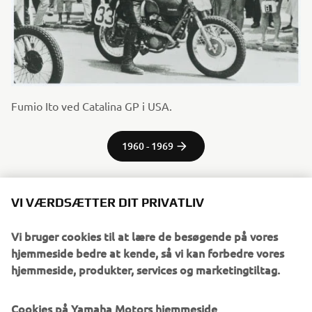
Fumio Ito ved Catalina GP i USA.
1960 - 1969
VI VÆRDSÆTTER DIT PRIVATLIV
Kildeoplysninger og -billeder:
Vi bruger cookies til at lære de besøgende på vores
Spirit of Challenge – 60 års racingsucces for Yamaha
hjemmeside bedre at kende, så vi kan forbedre vores
Motor Co., Ltd.
hjemmeside, produkter, services og marketingtiltag.
©Yamaha Motor Europe N.V. / Yamaha Motor Co., Ltd.
Cookies på Yamaha Motors hjemmeside