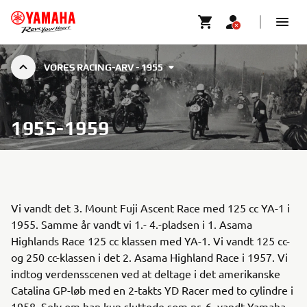
VORES RACING-ARV - 1955
1955-1959
Vi vandt det 3. Mount Fuji Ascent Race med 125 cc YA-1 i
1955. Samme år vandt vi 1.- 4.-pladsen i 1. Asama
Highlands Race 125 cc klassen med YA-1. Vi vandt 125 cc-
og 250 cc-klassen i det 2. Asama Highland Race i 1957. Vi
indtog verdensscenen ved at deltage i det amerikanske
Catalina GP-løb med en 2-takts YD Racer med to cylindre i
1958. Selv om han kun sluttede som nr. 6, vandt Yamaha-