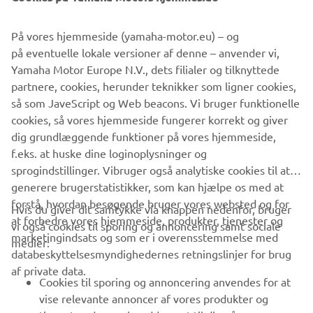
Oplysningerne og/eller billederne på disse websteder må
På vores hjemmeside (yamaha-motor.eu) – og
aldrig anvendes til erhvervsmæssige eller ikke-
på eventuelle lokale versioner af denne – anvender vi,
erhvervsmæssige formål uden direkte, skriftligt samtykke
Yamaha Motor Europe N.V., dets filialer og tilknyttede
fra Yamaha Motor Europe N.V. og/eller Yamaha Motor Co.,
partnere, cookies, herunder teknikker som ligner cookies,
Ltd.
så som JaveScript og Web beacons. Vi bruger funktionelle
Kør altid på en sikker måde, og følg alle lokale
cookies, så vores hjemmeside fungerer korrekt og giver
færdselsregler.
dig grundlæggende funktioner på vores hjemmeside,
f.eks. at huske dine loginoplysninger og
sprogindstillinger. Vibruger også analytiske cookies til at
generere brugerstatistikker, som kan hjælpe os med at
forstå, hvordan besøgende bruger vores websted og for
Hvis du giver dit samtykke via knappen nedenfor, bruger
at forbedre vores hjemmeside, produkter, tjenester og
vi også cookies til sporing og annoncering samt sociale
VIRKSOMHED
marketingindsats og som er i overensstemmelse med
medier:
databeskyttelsesmyndighedernes retningslinjer for brug
af private data.
B2B
Cookies til sporing og annoncering anvendes for at
vise relevante annoncer af vores produkter og
MERE YAMAHA