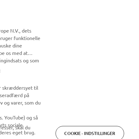
NYHEDSBREV
ope N.V., dets
Vær den første til at få besked om de seneste tilbud, særlige
bruger funktionelle
arrangementer, nye udgivelser og meget mere.
huske dine
lpe os med at
TILMELD DIG
ingindsats og som
:
Læs vores privatlivspolitik for at lære, hvordan vi behandler
dine personlige data:
Privatlivspolitik
r skræddersyet til
wseradfærd på
rv og varer, som du
ks. YouTube) og så
rts sociale
esser, skal du
deres eget brug.
COOKIE - INDSTILLINGER