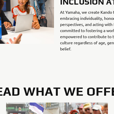
INCLUSION 
At Yamaha, we create Kando t
embracing individuality, hono
perspectives, and acting wit
committed to fostering a wor
empowered to contribute to 
culture regardless of age, gend
belief.
EAD WHAT WE OFF