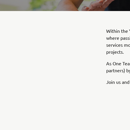
Within the 
where passi
services mo
projects.
​​As One Te
partners) b
Join us and