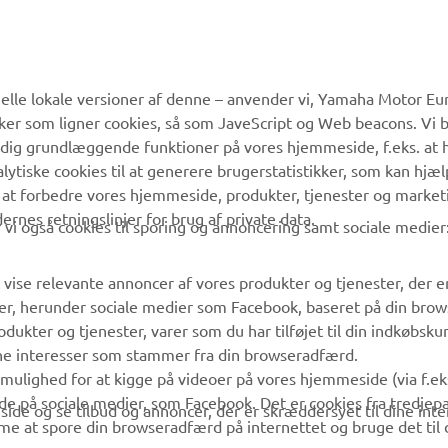
MERE YAMAHA
SUPPORT
lle lokale versioner af denne – anvender vi, Yamaha Motor Eur
ikker som ligner cookies, så som JaveScript og Web beacons. Vi 
MyYamaha
Kundeservice
 dig grundlæggende funktioner på vores hjemmeside, f.eks. at 
Yamaha Music
Reservedelskatalog
alytiske cookies til at generere brugerstatistikker, som kan hjæ
 at forbedre vores hjemmeside, produkter, tjenester og market
Yamaha Racing
Yamaha-forhandler
es retningslinjer for brug af private data.
vi også cookies til sporing og annoncering samt sociale medier
Yamaha Motor Global
Håndtering af
affaldsbatterier
Mobil Apps
 vise relevante annoncer af vores produkter og tjenester, der e
er, herunder sociale medier som Facebook, baseret på din bro
dukter og tjenester, varer som du har tilføjet til din indkøbsku
ine interesser som stammer fra din browseradfærd.
g mulighed for at kigge på videoer på vores hjemmeside (via f.e
de på sociale medier, som Facebook. Det er cookies fra tredjepa
ide og se tilbud og annoncer, der er skræddersyet til dine inter
me at spore din browseradfærd på internettet og bruge det til 