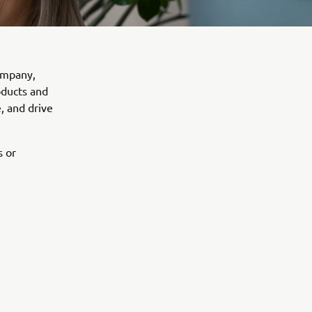
ompany,
oducts and
, and drive
s or