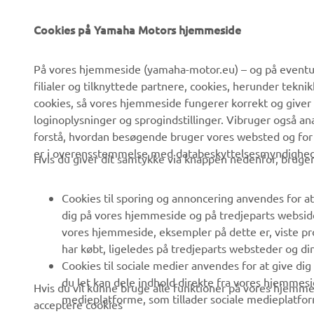
Cookies på Yamaha Motors hjemmeside
VIRKSOMHED
B2B
På vores hjemmeside (yamaha-motor.eu) – og på eventue
filialer og tilknyttede partnere, cookies, herunder tekn
Om os
eBike systemer
cookies, så vores hjemmeside fungerer korrekt og giver
Nyheder
Myndigheder
loginoplysninger og sprogindstillinger. Vibruger også an
forstå, hvordan besøgende bruger vores websted og for
Begivenheder
Golfbaner
er i overensstemmelse med databeskyttelsesmyndighedern
Hvis du giver dit samtykke via knappen nedenfor, bruger 
Presse
Redningstjensten
Brochurer
Køreskoler
Cookies til sporing og annoncering anvendes for at
Arbejde hos Yamaha
Robotics
dig på vores hjemmeside og på tredjeparts websid
vores hjemmeside, eksempler på dette er, viste pro
Bliv forhandler
Partnerskaber
har købt, ligeledes på tredjeparts websteder og d
Menneskerettighedspolitik
Teknisk information til
Cookies til sociale medier anvendes for at give di
uafhængige forhandlere
du let kan dele indhold direkte fra vores hjemmesi
Hvis du vil kunne bruge alle funktioner på vores hjemmes
Politik for bæredygtighed
medieplatforme, som tillader sociale medieplatfor
acceptere cookies
Yamalube Safety Data
Whistleblower-kanal