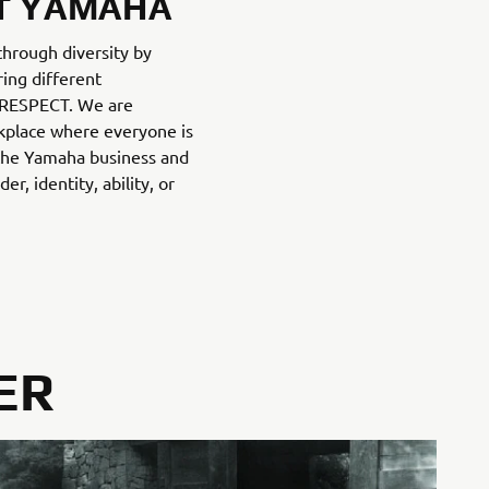
AT YAMAHA
hrough diversity by
ring different
h RESPECT. We are
kplace where everyone is
the Yamaha business and
er, identity, ability, or
ER