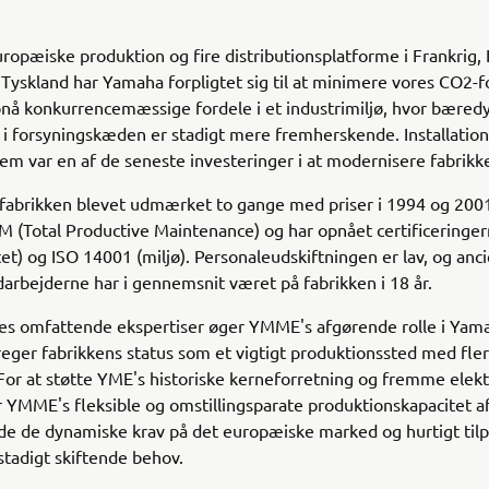
opæiske produktion og fire distributionsplatforme i Frankrig, I
Tyskland har Yamaha forpligtet sig til at minimere vores CO2-f
nå konkurrencemæssige fordele i et industrimiljø, hvor bæred
et i forsyningskæden er stadigt mere fremherskende. Installation
tem var en af de seneste investeringer i at modernisere fabrikk
r fabrikken blevet udmærket to gange med priser i 1994 og 2001
 (Total Productive Maintenance) og har opnået certificeringe
tet) og ISO 14001 (miljø). Personaleudskiftningen er lav, og anc
darbejderne har i gennemsnit været på fabrikken i 18 år.
nes omfattende ekspertiser øger YMME's afgørende rolle i Yama
eger fabrikkens status som et vigtigt produktionssted med fle
For at støtte YME's historiske kerneforretning og fremme elekt
r YMME's fleksible og omstillingsparate produktionskapacitet 
lde de dynamiske krav på det europæiske marked og hurtigt tilp
stadigt skiftende behov.