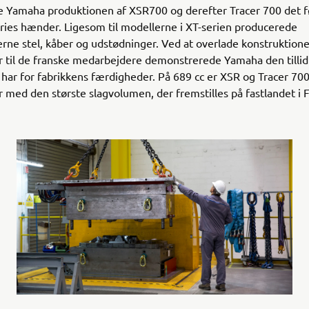
e Yamaha produktionen af XSR700 og derefter Tracer 700 det f
ies hænder. Ligesom til modellerne i XT-serien producerede
ne stel, kåber og udstødninger. Ved at overlade konstruktione
 til de franske medarbejdere demonstrerede Yamaha den tillid
 har for fabrikkens færdigheder. På 689 cc er XSR og Tracer 700
 med den største slagvolumen, der fremstilles på fastlandet i F