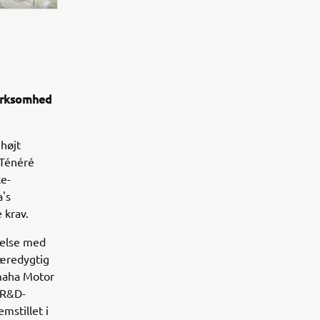
virksomhed
højt
 Ténéré
ke-
's
 krav.
melse med
bæredygtig
maha Motor
 R&D-
mstillet i