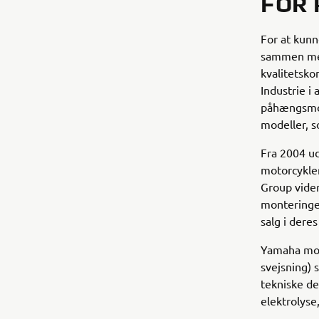
FOR 
For at kun
sammen med
kvalitetsko
Industrie i
påhængsmot
modeller, s
Fra 2004 ud
motorcykle
Group vide
monteringen
salg i deres
Yamaha mode
svejsning) 
tekniske de
elektrolyse