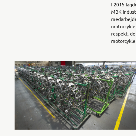
I 2015 lagd
MBK Industr
medarbejder
motorcykler
respekt, de
motorcykler