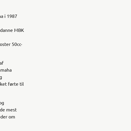
a i 1987
 uddanne MBK
ster 50cc-
af
Yamaha
g
et førte til
og
 de mest
inder om
.