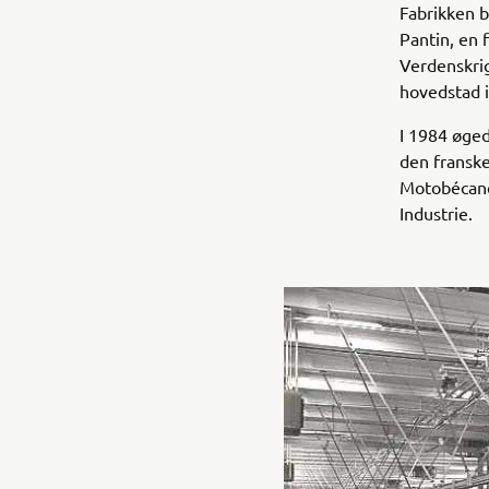
Fabrikken b
Pantin, en 
Verdenskrig
hovedstad i
I 1984 øged
den fransk
Motobécane.
Industrie.