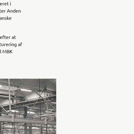
eret i
efter Anden
ranske
efter at
urering af
il MBK