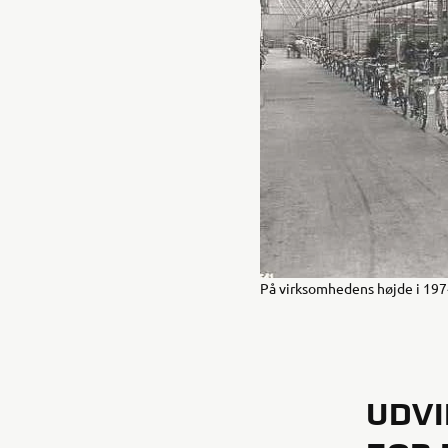
På virksomhedens højde i 197
UDVI