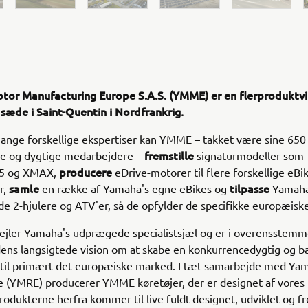
or Manufacturing Europe S.A.S. (YMME) er en flerprodukt
æde i Saint-Quentin i Nordfrankrig.
nge forskellige ekspertiser kan YMME – takket være sine 650 
fremstille
ede og dygtige medarbejdere –
signaturmodeller som
producere
25 og XMAX,
eDrive-motorer til flere forskellige eBi
samle
tilpasse
r,
en række af Yamaha's egne eBikes og
Yamaha
e 2-hjulere og ATV'er, så de opfylder de specifikke europæiske
jler Yamaha's udprægede specialistsjæl og er i overensstem
ens langsigtede vision om at skabe en konkurrencedygtig og 
 til primært det europæiske marked. I tæt samarbejde med Ya
 (YMRE) producerer YMME køretøjer, der er designet af vores
produkterne herfra kommer til live fuldt designet, udviklet og fre