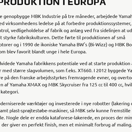
PRODUKTION I EUROPA
ne genopbygge MBK Industrie på tre måneder, arbejdede Yamah
 virksomhedens ledelse på at forbedre produktionssystemer,
ntrol, vedligeholdelse af fabrik og anlæg ved fra sidelinjen at
 at styrke fabrikskulturen. Dette førte til produktionen af små
orer og i 1990 de ikoniske Yamaha BW's (Bi-Wizz) og MBK Boo
om blev favorit blandt unge i hele Europa.
videde Yamaha fabrikkens potentiale ved at starte produktion 
r med større slagvolumen, som f.eks. XT660. I 2012 byggede 
re på den franske arbejdsstyrkes fremragende evner, og overto
 af Yamaha XMAX og MBK Skycruiser fra 125 cc til 400 cc, hvilk
 kategori.
rniserede værktøjer og investerede i nye robotter (lakering 
samt plast-sprøjtestøbe-maskiner, så MBK selv kunne fremstille
le. Nogle dele er endda kataforese-lakerede, en proces der m
, der giver en perfekt finish, men et minimalt forbrug af maling