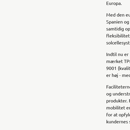
Europa.
Med den eur
Spanien og 
samtidig op
fleksibilit
solcellesys
Indtil nu e
mærket TPM
9001 (kvali
er høj - me
Faciliteter
og understr
produkter. 
mobilitet e
for at opfy
kundernes 