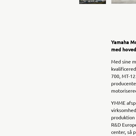
Yamaha Mot
med hoveds
Med sine ma
kvalificer
700, MT-1
producente
motorisered
YMME afspe
virksomhed
produktion
R&D Europe
center, så 