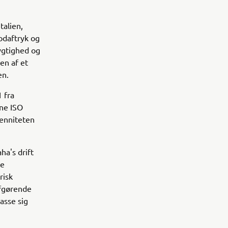
talien,
odaftryk og
ygtighed og
en af et
en.
 fra
rne ISO
ienniteten
ha's drift
re
risk
afgørende
asse sig