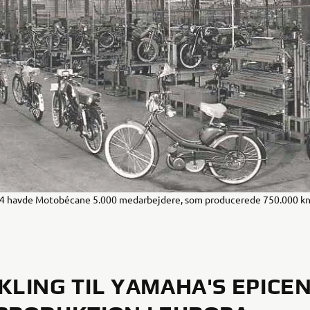
4 havde Motobécane 5.000 medarbejdere, som producerede 750.000 knal
KLING TIL YAMAHA'S EPICE