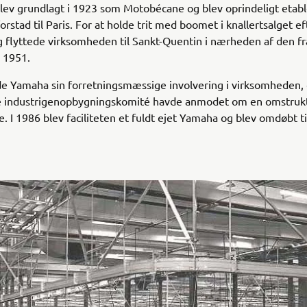
lev grundlagt i 1923 som Motobécane og blev oprindeligt etabl
forstad til Paris. For at holde trit med boomet i knallertsalget 
 flyttede virksomheden til Sankt-Quentin i nærheden af den f
 1951.
e Yamaha sin forretningsmæssige involvering i virksomheden, 
e industrigenopbygningskomité havde anmodet om en omstrukt
 I 1986 blev faciliteten et fuldt ejet Yamaha og blev omdøbt t