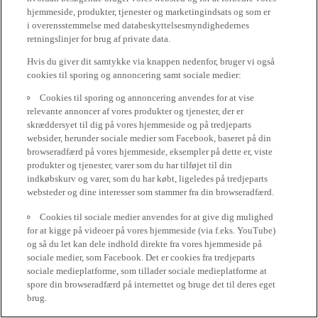
hjemmeside, produkter, tjenester og marketingindsats og som er
i overensstemmelse med databeskyttelsesmyndighedernes
retningslinjer for brug af private data.
Hvis du giver dit samtykke via knappen nedenfor, bruger vi også
cookies til sporing og annoncering samt sociale medier:
Cookies til sporing og annoncering anvendes for at vise
relevante annoncer af vores produkter og tjenester, der er
skræddersyet til dig på vores hjemmeside og på tredjeparts
websider, herunder sociale medier som Facebook, baseret på din
browseradfærd på vores hjemmeside, eksempler på dette er, viste
produkter og tjenester, varer som du har tilføjet til din
indkøbskurv og varer, som du har købt, ligeledes på tredjeparts
websteder og dine interesser som stammer fra din browseradfærd.
Cookies til sociale medier anvendes for at give dig mulighed
for at kigge på videoer på vores hjemmeside (via f.eks. YouTube)
og så du let kan dele indhold direkte fra vores hjemmeside på
sociale medier, som Facebook. Det er cookies fra tredjeparts
sociale medieplatforme, som tillader sociale medieplatforme at
spore din browseradfærd på internettet og bruge det til deres eget
brug.