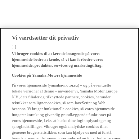
Vi værdsætter dit privatliv
Vi bruger cookies til at lære de besøgende på vores
hjemmeside bedre at kende, så vi kan forbedre vores
hjemmeside, produkter, services og marketingtiltag.
Cookies på Yamaha Motors hjemmeside
På vores hjemmeside (yamaha-motor.eu) – og på eventuelle
lokale versioner af denne – anvender vi, Yamaha Motor Europe
N.V., dets filialer og tilknyttede partnere, cookies, herunder
teknikker som ligner cookies, så som JaveScript og Web
beacons. Vi bruger funktionelle cookies, så vores hjemmeside
fungerer korrekt og giver dig grundlæggende funktioner på
vores hjemmeside, f.eks. at huske dine loginoplysninger og
sprogindstillinger. Vibruger også analytiske cookies til at
generere brugerstatistikker, som kan hjælpe os med at forstå,
hvordan besøgende bruger vores websted og for at forbedre vores