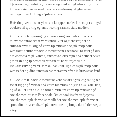
hjemmeside, produkter, tjenester og marketingindsats og som er
i overensstemmelse med databeskyttelsesmyndighedernes
retningslinjer for brug af private data.
Hvis du giver dit samtykke via knappen nedenfor, bruger vi også
cookies til sporing og annoncering samt sociale medier:
Cookies til sporing og annoncering anvendes for at vise
relevante annoncer af vores produkter og tjenester, der er
skræddersyet til dig på vores hjemmeside og på tredjeparts
websider, herunder sociale medier som Facebook, baseret på din
browseradfærd på vores hjemmeside, eksempler på dette er, viste
produkter og tjenester, varer som du har tilføjet til din
indkøbskurv og varer, som du har købt, ligeledes på tredjeparts
websteder og dine interesser som stammer fra din browseradfærd.
Cookies til sociale medier anvendes for at give dig mulighed
for at kigge på videoer på vores hjemmeside (via f.eks. YouTube)
og så du let kan dele indhold direkte fra vores hjemmeside på
sociale medier, som Facebook. Det er cookies fra tredjeparts
sociale medieplatforme, som tillader sociale medieplatforme at
spore din browseradfærd på internettet og bruge det til deres eget
brug.