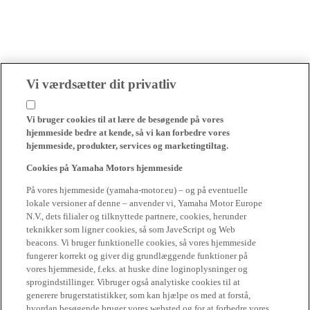
Vi værdsætter dit privatliv
Vi bruger cookies til at lære de besøgende på vores
hjemmeside bedre at kende, så vi kan forbedre vores
hjemmeside, produkter, services og marketingtiltag.
Cookies på Yamaha Motors hjemmeside
På vores hjemmeside (yamaha-motor.eu) – og på eventuelle
lokale versioner af denne – anvender vi, Yamaha Motor Europe
N.V., dets filialer og tilknyttede partnere, cookies, herunder
teknikker som ligner cookies, så som JaveScript og Web
beacons. Vi bruger funktionelle cookies, så vores hjemmeside
fungerer korrekt og giver dig grundlæggende funktioner på
vores hjemmeside, f.eks. at huske dine loginoplysninger og
sprogindstillinger. Vibruger også analytiske cookies til at
generere brugerstatistikker, som kan hjælpe os med at forstå,
hvordan besøgende bruger vores websted og for at forbedre vores