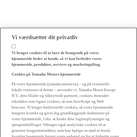
Vi værdsætter dit privatliv
Vi bruger cookies til at lære de besøgende på vores
hjemmeside bedre at kende, så vi kan forbedre vores
hjemmeside, produkter, services og marketingtiltag.
Cookies på Yamaha Motors hjemmeside
På vores hjemmeside (yamaha-motor.eu) – og på eventuelle
lokale versioner af denne – anvender vi, Yamaha Motor Europe
N.V., dets filialer og tilknyttede partnere, cookies, herunder
teknikker som ligner cookies, så som JaveScript og Web
beacons. Vi bruger funktionelle cookies, så vores hjemmeside
fungerer korrekt og giver dig grundlæggende funktioner på
vores hjemmeside, f.eks. at huske dine loginoplysninger og
sprogindstillinger. Vibruger også analytiske cookies til at
generere brugerstatistikker, som kan hjælpe os med at forstå,
hvordan besøgende bruger vores websted og for at forbedre vores