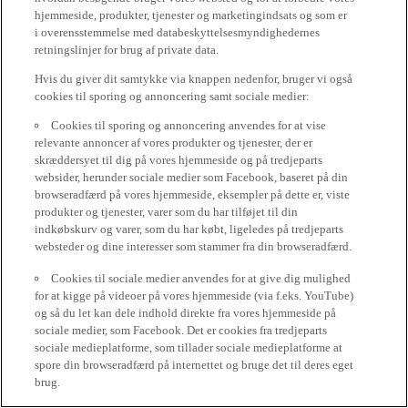
hjemmeside, produkter, tjenester og marketingindsats og som er
i overensstemmelse med databeskyttelsesmyndighedernes
retningslinjer for brug af private data.
Hvis du giver dit samtykke via knappen nedenfor, bruger vi også
cookies til sporing og annoncering samt sociale medier:
Cookies til sporing og annoncering anvendes for at vise
relevante annoncer af vores produkter og tjenester, der er
skræddersyet til dig på vores hjemmeside og på tredjeparts
websider, herunder sociale medier som Facebook, baseret på din
browseradfærd på vores hjemmeside, eksempler på dette er, viste
produkter og tjenester, varer som du har tilføjet til din
indkøbskurv og varer, som du har købt, ligeledes på tredjeparts
websteder og dine interesser som stammer fra din browseradfærd.
Cookies til sociale medier anvendes for at give dig mulighed
for at kigge på videoer på vores hjemmeside (via f.eks. YouTube)
og så du let kan dele indhold direkte fra vores hjemmeside på
sociale medier, som Facebook. Det er cookies fra tredjeparts
sociale medieplatforme, som tillader sociale medieplatforme at
spore din browseradfærd på internettet og bruge det til deres eget
brug.