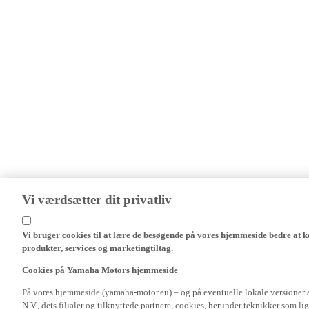
Vi værdsætter dit privatliv
Vi bruger cookies til at lære de besøgende på vores hjemmeside bedre at k
produkter, services og marketingtiltag.
Cookies på Yamaha Motors hjemmeside
På vores hjemmeside (yamaha-motor.eu) – og på eventuelle lokale versioner
N.V., dets filialer og tilknyttede partnere, cookies, herunder teknikker som l