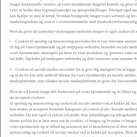
bruger funktionelle cookies, så vores hjemmeside fungerer korrekt og giver
f.eks. at huske dine loginoplysninger og sprogindstillinger. Vibruger også ana
kan hjælpe os med at forstå, hvordan besøgende bruger vores websted og for a
marketingindsats og som er i overensstemmelse med databeskyttelsesmyndighed
Hvis du giver dit samtykke via knappen nedenfor, bruger vi også cookies til
Cookies til sporing og annoncering anvendes for at vise relevante annonce
til dig på vores hjemmeside og på tredjeparts websider, herunder sociale me
vores hjemmeside, eksempler på dette er, viste produkter og tjenester, varer s
har købt, ligeledes på tredjeparts websteder og dine interesser som stammer f
Cookies til sociale medier anvendes for at give dig mulighed for at kigg
og så du let kan dele indhold direkte fra vores hjemmeside på sociale medier,
medieplatforme, som tillader sociale medieplatforme at spore din browseradfær
Hvis du vil kunne bruge alle funktioner på vores hjemmeside og se tilbud og a
du acceptere cookies
til sporing og annoncering og cookies til sociale medier ved at klikke på Acce
kun ønsker at acceptere bestemte kategorier af cookies (f.eks. Sociale medier
nedenfor. Du kan også til enhver tid ændre dine indstillinger og tilbagekal
denne politik for at lære mere om de cookies, vi bruger, og hvordan vi bruge
vores hjemmeside og se tilbud og annoncer, der er skræddersyet til dine intere
annoncering og cookies til sociale medier ved at klikke på Acceptere. Hvis du