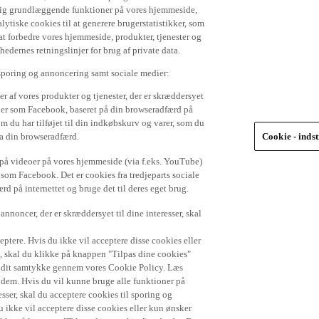
 dig grundlæggende funktioner på vores hjemmeside,
lytiske cookies til at generere brugerstatistikker, som
t forbedre vores hjemmeside, produkter, tjenester og
ernes retningslinjer for brug af private data.
 sporing og annoncering samt sociale medier:
r af vores produkter og tjenester, der er skræddersyet
dier som Facebook, baseret på din browseradfærd på
om du har tilføjet til din indkøbskurv og varer, som du
ra din browseradfærd.
Cookie - indst
e på videoer på vores hjemmeside (via f.eks. YouTube)
 som Facebook. Det er cookies fra tredjeparts sociale
d på internettet og bruge det til deres eget brug.
nnoncer, der er skræddersyet til dine interesser, skal
ptere. Hvis du ikke vil acceptere disse cookies eller
), skal du klikke på knappen "Tilpas dine cookies"
de dit samtykke gennem vores Cookie Policy. Læs
r dem. Hvis du vil kunne bruge alle funktioner på
sser, skal du acceptere cookies til sporing og
 ikke vil acceptere disse cookies eller kun ønsker