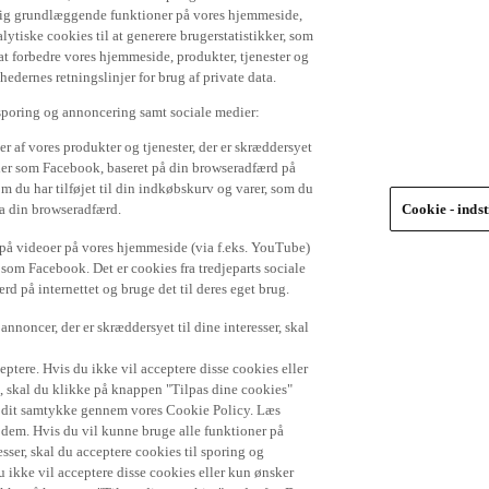
 dig grundlæggende funktioner på vores hjemmeside,
lytiske cookies til at generere brugerstatistikker, som
t forbedre vores hjemmeside, produkter, tjenester og
ernes retningslinjer for brug af private data.
 sporing og annoncering samt sociale medier:
r af vores produkter og tjenester, der er skræddersyet
dier som Facebook, baseret på din browseradfærd på
om du har tilføjet til din indkøbskurv og varer, som du
ra din browseradfærd.
Cookie - indst
e på videoer på vores hjemmeside (via f.eks. YouTube)
 som Facebook. Det er cookies fra tredjeparts sociale
d på internettet og bruge det til deres eget brug.
nnoncer, der er skræddersyet til dine interesser, skal
ptere. Hvis du ikke vil acceptere disse cookies eller
), skal du klikke på knappen "Tilpas dine cookies"
de dit samtykke gennem vores Cookie Policy. Læs
r dem. Hvis du vil kunne bruge alle funktioner på
sser, skal du acceptere cookies til sporing og
 ikke vil acceptere disse cookies eller kun ønsker