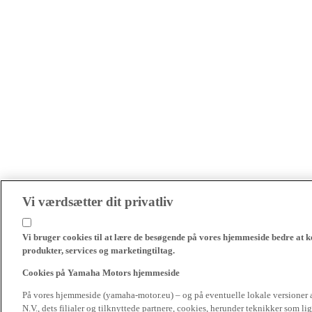
Vi værdsætter dit privatliv
Vi bruger cookies til at lære de besøgende på vores hjemmeside bedre at k
produkter, services og marketingtiltag.
Cookies på Yamaha Motors hjemmeside
På vores hjemmeside (yamaha-motor.eu) – og på eventuelle lokale versioner
N.V., dets filialer og tilknyttede partnere, cookies, herunder teknikker som l