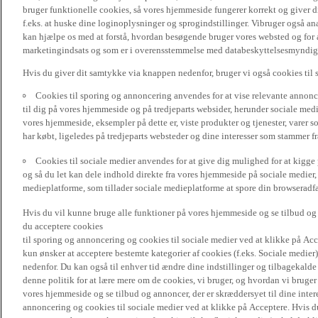
bruger funktionelle cookies, så vores hjemmeside fungerer korrekt og giver
f.eks. at huske dine loginoplysninger og sprogindstillinger. Vibruger også ana
kan hjælpe os med at forstå, hvordan besøgende bruger vores websted og for a
marketingindsats og som er i overensstemmelse med databeskyttelsesmyndighed
Hvis du giver dit samtykke via knappen nedenfor, bruger vi også cookies til
Cookies til sporing og annoncering anvendes for at vise relevante annonce
til dig på vores hjemmeside og på tredjeparts websider, herunder sociale me
vores hjemmeside, eksempler på dette er, viste produkter og tjenester, varer s
har købt, ligeledes på tredjeparts websteder og dine interesser som stammer f
Cookies til sociale medier anvendes for at give dig mulighed for at kigg
og så du let kan dele indhold direkte fra vores hjemmeside på sociale medier,
medieplatforme, som tillader sociale medieplatforme at spore din browseradfær
Hvis du vil kunne bruge alle funktioner på vores hjemmeside og se tilbud og a
du acceptere cookies
til sporing og annoncering og cookies til sociale medier ved at klikke på Acce
kun ønsker at acceptere bestemte kategorier af cookies (f.eks. Sociale medier
nedenfor. Du kan også til enhver tid ændre dine indstillinger og tilbagekal
denne politik for at lære mere om de cookies, vi bruger, og hvordan vi bruge
vores hjemmeside og se tilbud og annoncer, der er skræddersyet til dine intere
annoncering og cookies til sociale medier ved at klikke på Acceptere. Hvis du