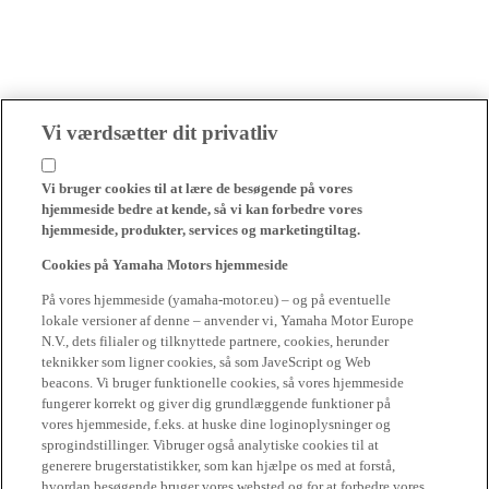
Vi værdsætter dit privatliv
Vi bruger cookies til at lære de besøgende på vores
hjemmeside bedre at kende, så vi kan forbedre vores
hjemmeside, produkter, services og marketingtiltag.
Cookies på Yamaha Motors hjemmeside
På vores hjemmeside (yamaha-motor.eu) – og på eventuelle
lokale versioner af denne – anvender vi, Yamaha Motor Europe
N.V., dets filialer og tilknyttede partnere, cookies, herunder
teknikker som ligner cookies, så som JaveScript og Web
beacons. Vi bruger funktionelle cookies, så vores hjemmeside
fungerer korrekt og giver dig grundlæggende funktioner på
vores hjemmeside, f.eks. at huske dine loginoplysninger og
sprogindstillinger. Vibruger også analytiske cookies til at
generere brugerstatistikker, som kan hjælpe os med at forstå,
hvordan besøgende bruger vores websted og for at forbedre vores