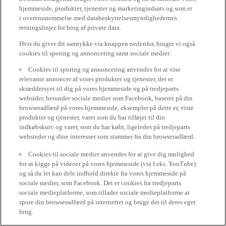
hjemmeside, produkter, tjenester og marketingindsats og som er
i overensstemmelse med databeskyttelsesmyndighedernes
retningslinjer for brug af private data.
Hvis du giver dit samtykke via knappen nedenfor, bruger vi også
cookies til sporing og annoncering samt sociale medier:
Cookies til sporing og annoncering anvendes for at vise
relevante annoncer af vores produkter og tjenester, der er
skræddersyet til dig på vores hjemmeside og på tredjeparts
websider, herunder sociale medier som Facebook, baseret på din
browseradfærd på vores hjemmeside, eksempler på dette er, viste
produkter og tjenester, varer som du har tilføjet til din
indkøbskurv og varer, som du har købt, ligeledes på tredjeparts
websteder og dine interesser som stammer fra din browseradfærd.
Cookies til sociale medier anvendes for at give dig mulighed
for at kigge på videoer på vores hjemmeside (via f.eks. YouTube)
og så du let kan dele indhold direkte fra vores hjemmeside på
sociale medier, som Facebook. Det er cookies fra tredjeparts
sociale medieplatforme, som tillader sociale medieplatforme at
spore din browseradfærd på internettet og bruge det til deres eget
brug.