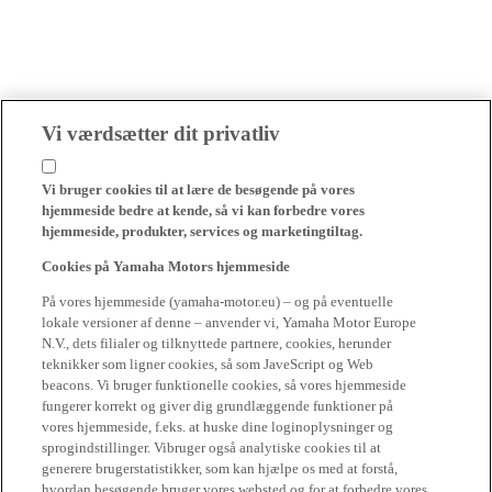
Vi værdsætter dit privatliv
Vi bruger cookies til at lære de besøgende på vores
hjemmeside bedre at kende, så vi kan forbedre vores
hjemmeside, produkter, services og marketingtiltag.
Cookies på Yamaha Motors hjemmeside
På vores hjemmeside (yamaha-motor.eu) – og på eventuelle
lokale versioner af denne – anvender vi, Yamaha Motor Europe
N.V., dets filialer og tilknyttede partnere, cookies, herunder
teknikker som ligner cookies, så som JaveScript og Web
beacons. Vi bruger funktionelle cookies, så vores hjemmeside
fungerer korrekt og giver dig grundlæggende funktioner på
vores hjemmeside, f.eks. at huske dine loginoplysninger og
sprogindstillinger. Vibruger også analytiske cookies til at
generere brugerstatistikker, som kan hjælpe os med at forstå,
hvordan besøgende bruger vores websted og for at forbedre vores