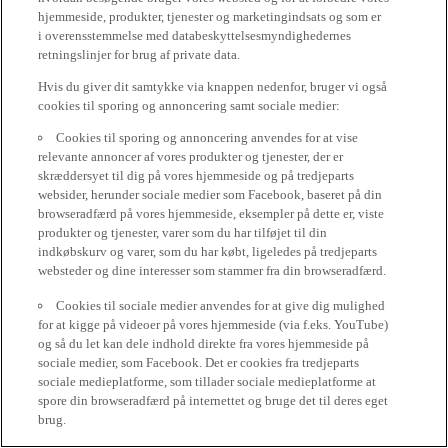
hjemmeside, produkter, tjenester og marketingindsats og som er
i overensstemmelse med databeskyttelsesmyndighedernes
retningslinjer for brug af private data.
Hvis du giver dit samtykke via knappen nedenfor, bruger vi også
cookies til sporing og annoncering samt sociale medier:
Cookies til sporing og annoncering anvendes for at vise
relevante annoncer af vores produkter og tjenester, der er
skræddersyet til dig på vores hjemmeside og på tredjeparts
websider, herunder sociale medier som Facebook, baseret på din
browseradfærd på vores hjemmeside, eksempler på dette er, viste
produkter og tjenester, varer som du har tilføjet til din
indkøbskurv og varer, som du har købt, ligeledes på tredjeparts
websteder og dine interesser som stammer fra din browseradfærd.
Cookies til sociale medier anvendes for at give dig mulighed
for at kigge på videoer på vores hjemmeside (via f.eks. YouTube)
og så du let kan dele indhold direkte fra vores hjemmeside på
sociale medier, som Facebook. Det er cookies fra tredjeparts
sociale medieplatforme, som tillader sociale medieplatforme at
spore din browseradfærd på internettet og bruge det til deres eget
brug.