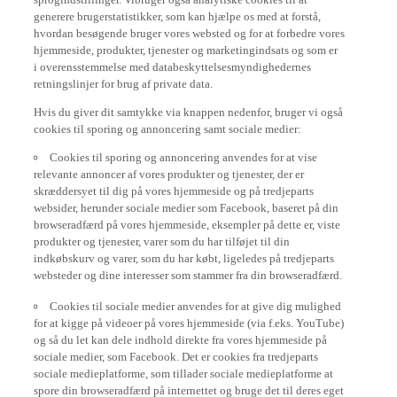
generere brugerstatistikker, som kan hjælpe os med at forstå,
hvordan besøgende bruger vores websted og for at forbedre vores
hjemmeside, produkter, tjenester og marketingindsats og som er
i overensstemmelse med databeskyttelsesmyndighedernes
retningslinjer for brug af private data.
Hvis du giver dit samtykke via knappen nedenfor, bruger vi også
cookies til sporing og annoncering samt sociale medier:
Cookies til sporing og annoncering anvendes for at vise
relevante annoncer af vores produkter og tjenester, der er
skræddersyet til dig på vores hjemmeside og på tredjeparts
websider, herunder sociale medier som Facebook, baseret på din
browseradfærd på vores hjemmeside, eksempler på dette er, viste
produkter og tjenester, varer som du har tilføjet til din
indkøbskurv og varer, som du har købt, ligeledes på tredjeparts
websteder og dine interesser som stammer fra din browseradfærd.
Cookies til sociale medier anvendes for at give dig mulighed
for at kigge på videoer på vores hjemmeside (via f.eks. YouTube)
og så du let kan dele indhold direkte fra vores hjemmeside på
sociale medier, som Facebook. Det er cookies fra tredjeparts
sociale medieplatforme, som tillader sociale medieplatforme at
spore din browseradfærd på internettet og bruge det til deres eget