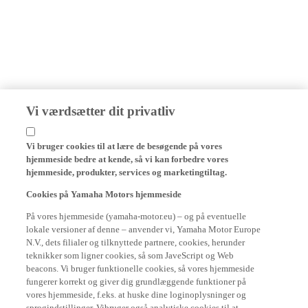
Vi værdsætter dit privatliv
Vi bruger cookies til at lære de besøgende på vores
hjemmeside bedre at kende, så vi kan forbedre vores
hjemmeside, produkter, services og marketingtiltag.
Cookies på Yamaha Motors hjemmeside
På vores hjemmeside (yamaha-motor.eu) – og på eventuelle
lokale versioner af denne – anvender vi, Yamaha Motor Europe
N.V., dets filialer og tilknyttede partnere, cookies, herunder
teknikker som ligner cookies, så som JaveScript og Web
beacons. Vi bruger funktionelle cookies, så vores hjemmeside
fungerer korrekt og giver dig grundlæggende funktioner på
vores hjemmeside, f.eks. at huske dine loginoplysninger og
sprogindstillinger. Vibruger også analytiske cookies til at