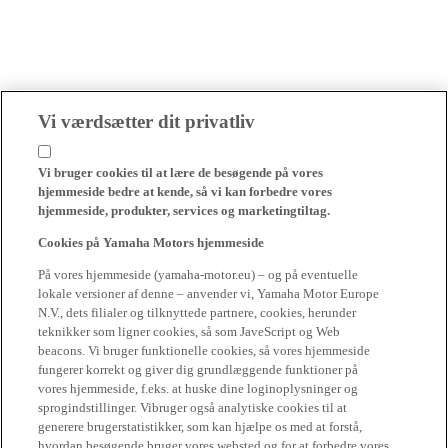
Vi værdsætter dit privatliv
Vi bruger cookies til at lære de besøgende på vores
hjemmeside bedre at kende, så vi kan forbedre vores
hjemmeside, produkter, services og marketingtiltag.
Cookies på Yamaha Motors hjemmeside
På vores hjemmeside (yamaha-motor.eu) – og på eventuelle
lokale versioner af denne – anvender vi, Yamaha Motor Europe
N.V., dets filialer og tilknyttede partnere, cookies, herunder
teknikker som ligner cookies, så som JaveScript og Web
beacons. Vi bruger funktionelle cookies, så vores hjemmeside
fungerer korrekt og giver dig grundlæggende funktioner på
vores hjemmeside, f.eks. at huske dine loginoplysninger og
sprogindstillinger. Vibruger også analytiske cookies til at
generere brugerstatistikker, som kan hjælpe os med at forstå,
hvordan besøgende bruger vores websted og for at forbedre vores