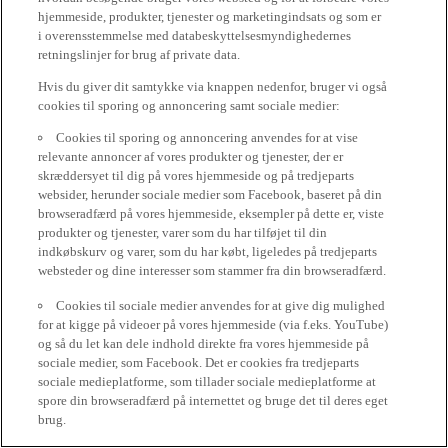
hjemmeside, produkter, tjenester og marketingindsats og som er
i overensstemmelse med databeskyttelsesmyndighedernes
retningslinjer for brug af private data.
Hvis du giver dit samtykke via knappen nedenfor, bruger vi også
cookies til sporing og annoncering samt sociale medier:
Cookies til sporing og annoncering anvendes for at vise
relevante annoncer af vores produkter og tjenester, der er
skræddersyet til dig på vores hjemmeside og på tredjeparts
websider, herunder sociale medier som Facebook, baseret på din
browseradfærd på vores hjemmeside, eksempler på dette er, viste
produkter og tjenester, varer som du har tilføjet til din
indkøbskurv og varer, som du har købt, ligeledes på tredjeparts
websteder og dine interesser som stammer fra din browseradfærd.
Cookies til sociale medier anvendes for at give dig mulighed
for at kigge på videoer på vores hjemmeside (via f.eks. YouTube)
og så du let kan dele indhold direkte fra vores hjemmeside på
sociale medier, som Facebook. Det er cookies fra tredjeparts
sociale medieplatforme, som tillader sociale medieplatforme at
spore din browseradfærd på internettet og bruge det til deres eget
brug.