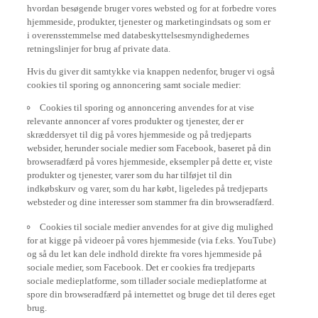
hvordan besøgende bruger vores websted og for at forbedre vores
hjemmeside, produkter, tjenester og marketingindsats og som er
i overensstemmelse med databeskyttelsesmyndighedernes
retningslinjer for brug af private data.
Hvis du giver dit samtykke via knappen nedenfor, bruger vi også
cookies til sporing og annoncering samt sociale medier:
Cookies til sporing og annoncering anvendes for at vise
relevante annoncer af vores produkter og tjenester, der er
skræddersyet til dig på vores hjemmeside og på tredjeparts
websider, herunder sociale medier som Facebook, baseret på din
browseradfærd på vores hjemmeside, eksempler på dette er, viste
produkter og tjenester, varer som du har tilføjet til din
indkøbskurv og varer, som du har købt, ligeledes på tredjeparts
websteder og dine interesser som stammer fra din browseradfærd.
Cookies til sociale medier anvendes for at give dig mulighed
for at kigge på videoer på vores hjemmeside (via f.eks. YouTube)
og så du let kan dele indhold direkte fra vores hjemmeside på
sociale medier, som Facebook. Det er cookies fra tredjeparts
sociale medieplatforme, som tillader sociale medieplatforme at
spore din browseradfærd på internettet og bruge det til deres eget
brug.