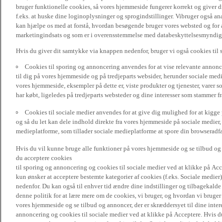
bruger funktionelle cookies, så vores hjemmeside fungerer korrekt og giver
f.eks. at huske dine loginoplysninger og sprogindstillinger. Vibruger også ana
kan hjælpe os med at forstå, hvordan besøgende bruger vores websted og for a
marketingindsats og som er i overensstemmelse med databeskyttelsesmyndighed
Hvis du giver dit samtykke via knappen nedenfor, bruger vi også cookies til
Cookies til sporing og annoncering anvendes for at vise relevante annonce
til dig på vores hjemmeside og på tredjeparts websider, herunder sociale me
vores hjemmeside, eksempler på dette er, viste produkter og tjenester, varer s
har købt, ligeledes på tredjeparts websteder og dine interesser som stammer f
Cookies til sociale medier anvendes for at give dig mulighed for at kigg
og så du let kan dele indhold direkte fra vores hjemmeside på sociale medier,
medieplatforme, som tillader sociale medieplatforme at spore din browseradfær
Hvis du vil kunne bruge alle funktioner på vores hjemmeside og se tilbud og a
du acceptere cookies
til sporing og annoncering og cookies til sociale medier ved at klikke på Acce
kun ønsker at acceptere bestemte kategorier af cookies (f.eks. Sociale medier
nedenfor. Du kan også til enhver tid ændre dine indstillinger og tilbagekal
denne politik for at lære mere om de cookies, vi bruger, og hvordan vi bruge
vores hjemmeside og se tilbud og annoncer, der er skræddersyet til dine intere
annoncering og cookies til sociale medier ved at klikke på Acceptere. Hvis du