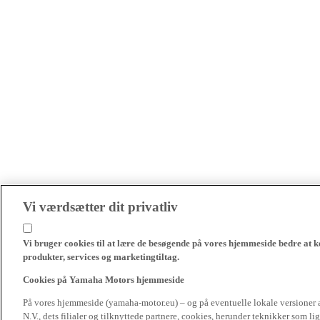
Vi værdsætter dit privatliv
Vi bruger cookies til at lære de besøgende på vores hjemmeside bedre at k
produkter, services og marketingtiltag.
Cookies på Yamaha Motors hjemmeside
På vores hjemmeside (yamaha-motor.eu) – og på eventuelle lokale versioner
N.V., dets filialer og tilknyttede partnere, cookies, herunder teknikker som l