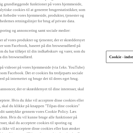
 dig grundlæggende funktioner på vores hjemmeside,
lytiske cookies til at generere brugerstatistikker, som
t forbedre vores hjemmeside, produkter, tjenester og
ernes retningslinjer for brug af private data.
 sporing og annoncering samt sociale medier:
r af vores produkter og tjenester, der er skræddersyet
dier som Facebook, baseret på din browseradfærd på
om du har tilføjet til din indkøbskurv og varer, som du
ra din browseradfærd.
Cookie - indst
e på videoer på vores hjemmeside (via f.eks. YouTube)
 som Facebook. Det er cookies fra tredjeparts sociale
d på internettet og bruge det til deres eget brug.
nnoncer, der er skræddersyet til dine interesser, skal
ptere. Hvis du ikke vil acceptere disse cookies eller
), skal du klikke på knappen "Tilpas dine cookies"
de dit samtykke gennem vores Cookie Policy. Læs
r dem. Hvis du vil kunne bruge alle funktioner på
sser, skal du acceptere cookies til sporing og
 ikke vil acceptere disse cookies eller kun ønsker